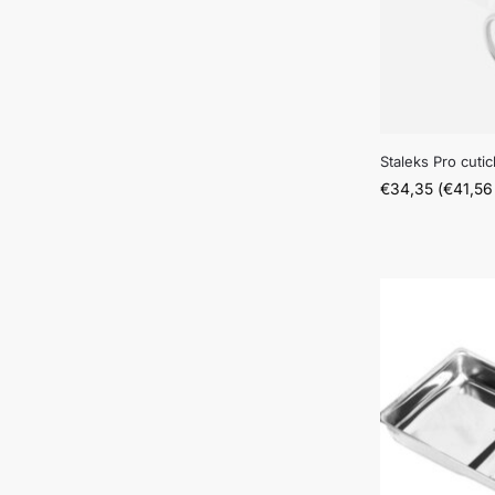
Staleks Pro cuti
€
34,35
(
€
41,56