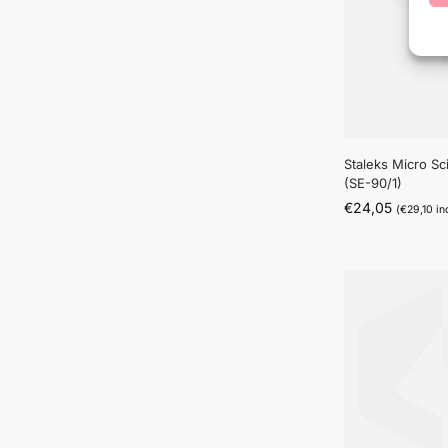
Staleks Micro Sc
(SE-90/1)
€
24,05
(
€
29,10
in