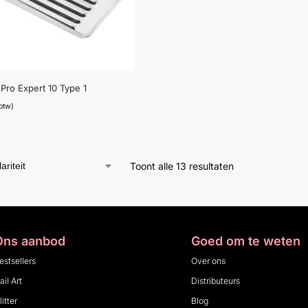
 Pro Expert 10 Type 1
 btw)
Toont alle 13 resultaten
Ons aanbod
Goed om te weten
estsellers
Over ons
ail Art
Distributeurs
litter
Blog