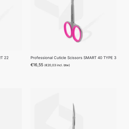
RT 22
Professional Cuticle Scissors SMART 40 TYPE 3
€
16,55
(
€
20,03
incl. btw)