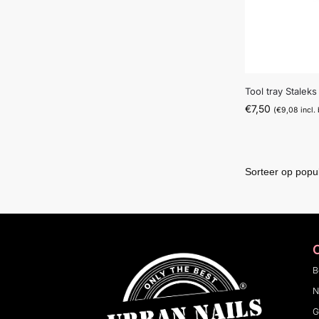
Tool tray Staleks
€
7,50
(
€
9,08
incl.
B
N
G