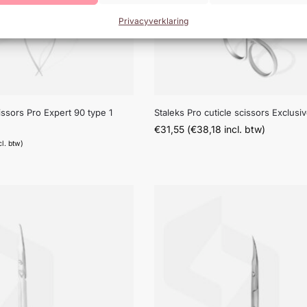
Privacyverklaring
issors Pro Expert 90 type 1
Staleks Pro cuticle scissors Exclusi
€
31,55
(
€
38,18
incl. btw)
cl. btw)