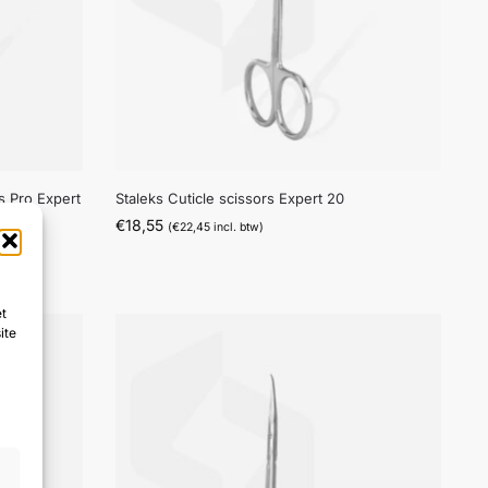
ks Pro Expert
Staleks Cuticle scissors Expert 20
€
18,55
(
€
22,45
incl. btw)
et
ite