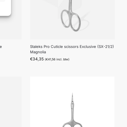
ve
Staleks Pro Cuticle scissors Exclusive (SX-21/2)
Magnolia
€
34,35
(
€
41,56
incl. btw)