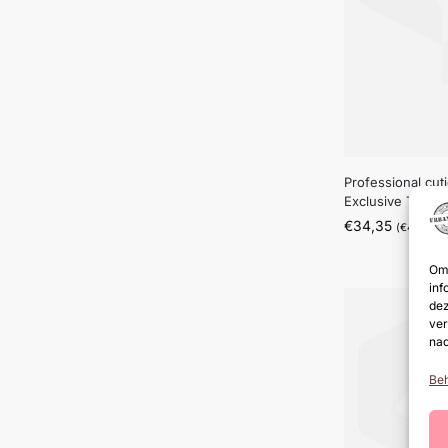
Professional cuti
Exclusive Type 1
€
34,35
(
€
41,56
in
Om 
inf
dez
ver
nad
Beh