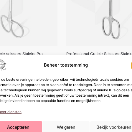
cle scissors Staleks Pro
Professional Cuticle Scissors Stale
 (SX-21/1) (Magnolia)
50
Beheer toestemming
€
18,55
(
€
22,45
incl. btw)
cl. btw)
de beste ervaringen te bieden, gebruiken wij technologieën zoals cookies om
ormatie over je apparaat op te slaan en/of te raadplegen. Door in te stemmen m
e technologieën kunnen wij gegevens zoals surfgedrag of unieke ID's op deze s
werken. Als je geen toestemming geeft of uw toestemming intrekt, kan dit een
elige invloed hebben op bepaalde functies en mogelijkheden.
eer diensten
Accepteren
Weigeren
Bekijk voorkeuren