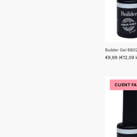
Builder Gel BB0
€
9,99
(
€
12,09
i
CLIENT F