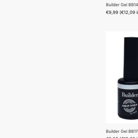
Builder Gel BB1
€
9,99
(
€
12,09
i
Builder Gel BB17