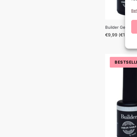
Beh
Builder Gel BB0
€
9,99
(
€
12,09
i
BESTSELL