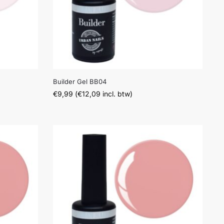
Builder Gel BB04
€
9,99
(
€
12,09
incl. btw)