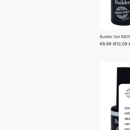
Builder Gel BB0
€
9,99
(
€
12,09
i
Om 
inf
dez
ver
nad