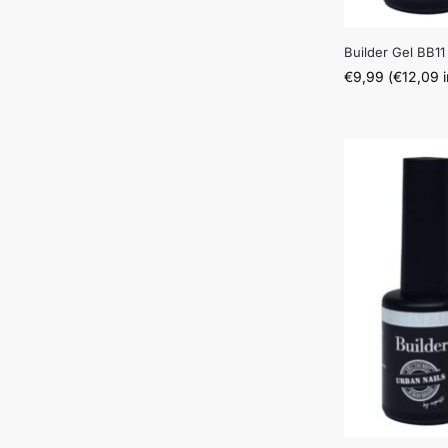
Builder Gel BB11
€
9,99
(
€
12,09
i