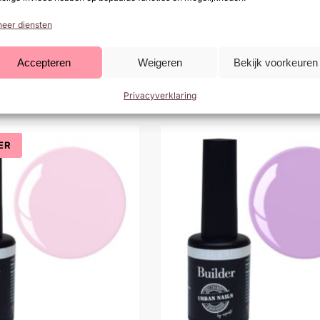
eer diensten
Accepteren
Weigeren
Bekijk voorkeuren
8
Builder Gel BB09
ncl. btw)
€
9,99
(
€
12,09
incl. btw)
Privacyverklaring
ER