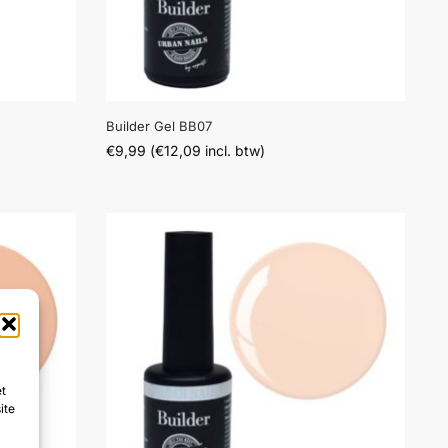
Builder Gel BB07
€
9,99
(
€
12,09
incl. btw)
et
ite