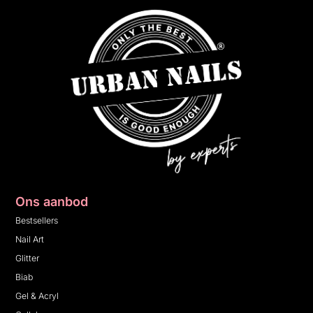
Ons aanbod
Bestsellers
Nail Art
Glitter
Biab
Gel & Acryl