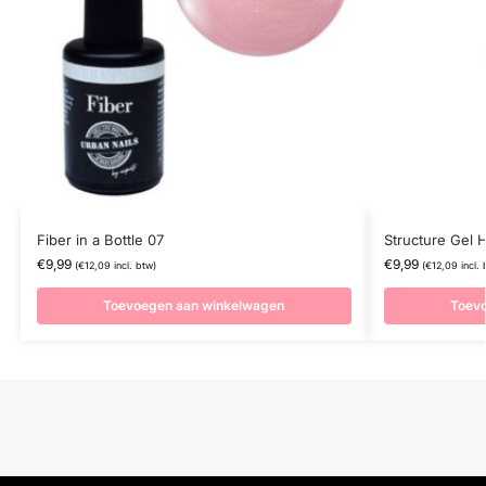
Fiber in a Bottle 07
Structure Gel H
€
9,99
€
9,99
(
€
12,09
incl. btw)
(
€
12,09
incl. 
Toevoegen aan winkelwagen
Toev