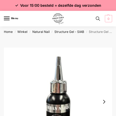
✓ Voor 15:00 besteld = dezelfde dag verzonden
✓ Gratis verzending vanaf €75 excl. btw
✓ Meer dan 4000 producten
Menu
0
Home
Winkel
Natural Nail
Structure Gel - SIAB
Structure Gel Refill
/
/
/
/