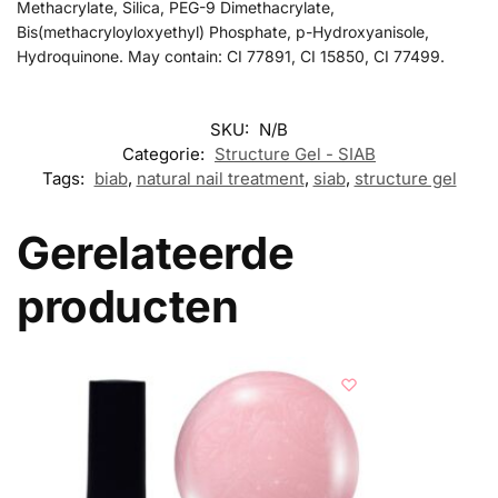
Methacrylate, Silica, PEG-9 Dimethacrylate,
Bis(methacryloyloxyethyl) Phosphate, p-Hydroxyanisole,
Hydroquinone. May contain: CI 77891, CI 15850, CI 77499.
SKU:
N/B
Categorie:
Structure Gel - SIAB
Tags:
biab
,
natural nail treatment
,
siab
,
structure gel
Gerelateerde
producten