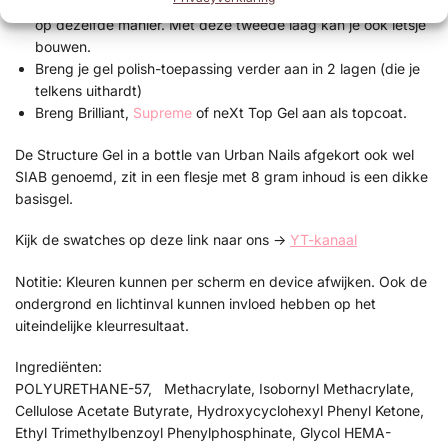
Breng een tweede laag
Structure Gel
aan en hard deze uit
op dezelfde manier. Met deze tweede laag kan je ook ietsje
bouwen.
Breng je gel polish-toepassing verder aan in 2 lagen (die je
telkens uithardt)
Breng Brilliant,
Supreme
of neXt Top Gel aan als topcoat.
De Structure Gel in a bottle van Urban Nails afgekort ook wel
SIAB genoemd, zit in een flesje met 8 gram inhoud is een dikke
basisgel.
Kijk de swatches op deze link naar ons ->
YT-kanaal
Notitie: Kleuren kunnen per scherm en device afwijken. Ook de
ondergrond en lichtinval kunnen invloed hebben op het
uiteindelijke kleurresultaat.
Ingrediënten:
POLYURETHANE-57, Methacrylate, Isobornyl Methacrylate,
Cellulose Acetate Butyrate, Hydroxycyclohexyl Phenyl Ketone,
Ethyl Trimethylbenzoyl Phenylphosphinate, Glycol HEMA-