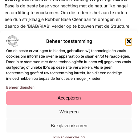
Base is de beste base voor hechting met de natuurlijke nagel
en om lifting te voorkomen. Om die reden is het aan te raden
een dun strijklaagje Rubber Base Clear aan te brengen en
daarop de ‘BIAB/RIAB’ verder op te bouwen met de Structure
Gel. Structure Gel geeft een stevigere basis dan de RIAB, ideaal
voor de klanten die wat extra stevigheid nodig hebben. De
Beheer toestemming
combinatie Rubber Base & Structure Gel is dus hét geheim voor
Om de beste ervaringen te bieden, gebruiken wij technologieën zoals
een stevige, langdurige en mooie Natural Nail Treatment.
cookies om informatie over je apparaat op te slaan en/of te raadplegen.
Door in te stemmen met deze technologieën kunnen wij gegevens zoals
Structure Gel kan gebruikt worden voor nagels met ribbels,
surfgedrag of unieke ID's op deze site verwerken. Als je geen
versteviging van de natuurlijke nagel al vanaf 2 laagjes.
toestemming geeft of uw toestemming intrekt, kan dit een nadelige
invloed hebben op bepaalde functies en mogelijkheden.
Structure Gel hard je 1 min.uit in een UV/LED lamp.
Beheer diensten
Werkwijze
Accepteren
Gebruik een buffer om de natuurlijke nagel op te ruwen
Weigeren
Behandel de nagel voor met
Magic Prep
Breng een laag Structure Gel (of
Rubber Base Gel
voor extra
hechting) aan
Bekijk voorkeuren
Hard de nagel uit gedurende 1 min. onder een UV/LED lamp.
Privacyverklaring