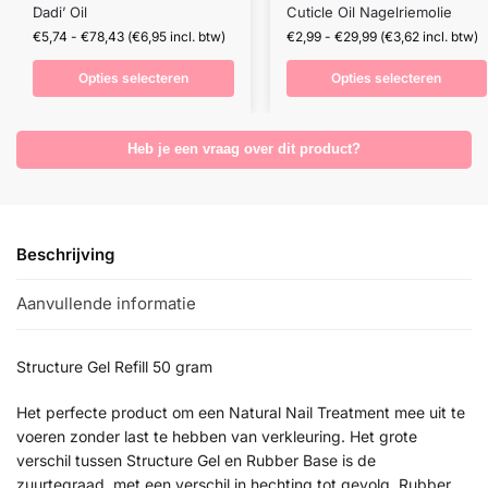
Dadi’ Oil
Cuticle Oil Nagelriemolie
€
5,74
-
€
78,43
(
€
6,95
incl. btw)
€
2,99
-
€
29,99
(
€
3,62
incl. btw)
Opties selecteren
Opties selecteren
Heb je een vraag over dit product?
Beschrijving
Aanvullende informatie
Structure Gel Refill 50 gram
Het perfecte product om een Natural Nail Treatment mee uit te
voeren zonder last te hebben van verkleuring. Het grote
verschil tussen Structure Gel en Rubber Base is de
zuurtegraad, met een verschil in hechting tot gevolg. Rubber