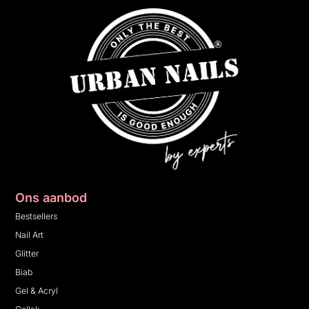
Ons aanbod
Bestsellers
Nail Art
Glitter
Biab
Gel & Acryl