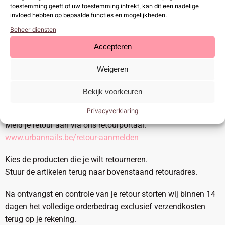
België
toestemming geeft of uw toestemming intrekt, kan dit een nadelige
invloed hebben op bepaalde functies en mogelijkheden.
Je hebt het recht om je bestelling tot 14 dagen na ontvangst
Beheer diensten
zonder opgave van reden te annuleren. Binnen deze periode
Accepteren
mag je het product, mits ongebruikt en in de originele
verpakking, retourneren. Is de verzegeling van het product
Weigeren
verbroken, dan vervalt het recht op retour.
Bekijk voorkeuren
Retourprocedure
Privacyverklaring
Meld je retour aan via ons retourportaal.
www.urbannails.be/retour-aanmelden
Kies de producten die je wilt retourneren.
Stuur de artikelen terug naar bovenstaand retouradres.
Na ontvangst en controle van je retour storten wij binnen 14
dagen het volledige orderbedrag exclusief verzendkosten
terug op je rekening.