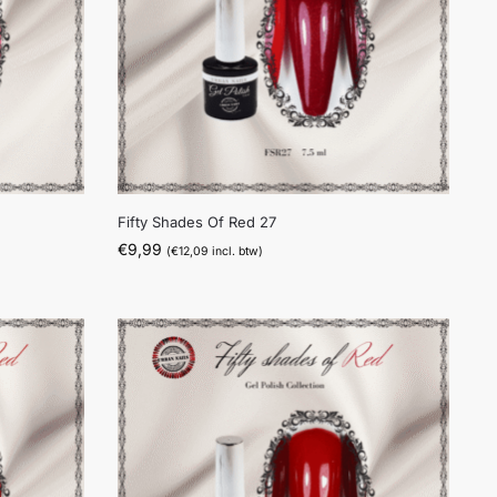
Fifty Shades Of Red 27
€
9,99
(
€
12,09
incl. btw)