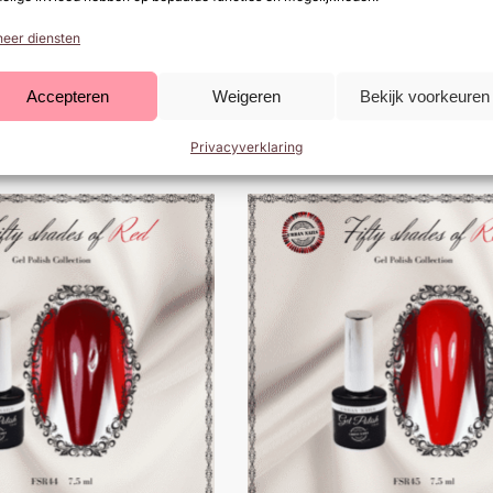
eer diensten
Accepteren
Weigeren
Bekijk voorkeuren
Red 41
Fifty Shades Of Red 42
€
9,99
. btw)
(
€
12,09
incl. btw)
Privacyverklaring