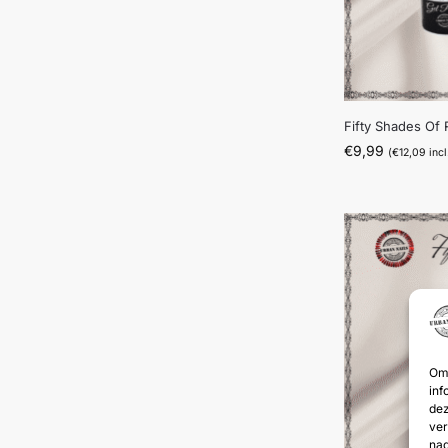
Fifty Shades Of
€
9,99
(
€
12,09
incl
Om 
inf
dez
ver
nad