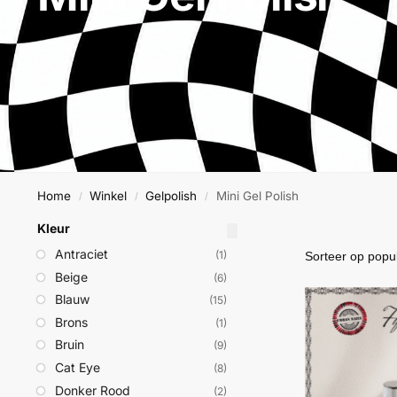
Home
Winkel
Gelpolish
Mini Gel Polish
/
/
/
Kleur
Antraciet
(1)
Beige
(6)
Blauw
(15)
Brons
(1)
Bruin
(9)
Cat Eye
(8)
Donker Rood
(2)