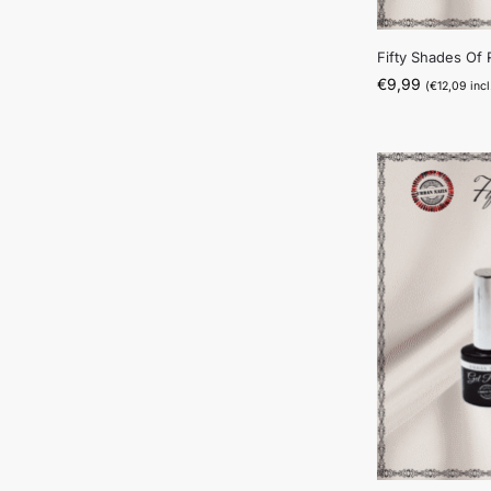
Fifty Shades Of
€
9,99
(
€
12,09
incl