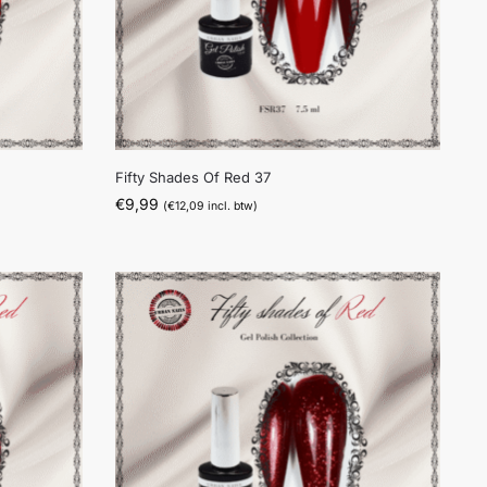
Fifty Shades Of Red 37
€
9,99
(
€
12,09
incl. btw)