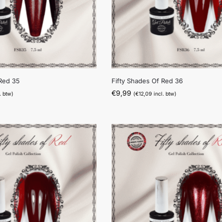
 Red 35
Fifty Shades Of Red 36
€
9,99
. btw)
(
€
12,09
incl. btw)