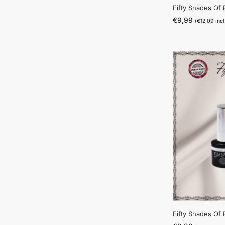
Fifty Shades Of
€
9,99
(
€
12,09
incl
Fifty Shades Of