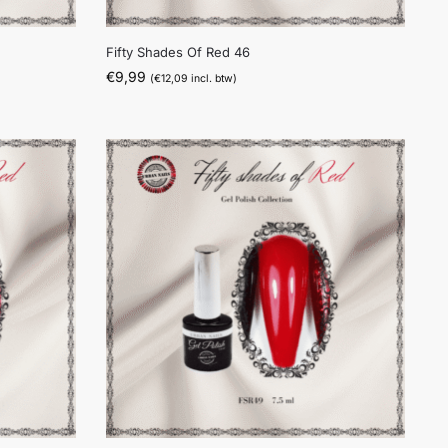
Fifty Shades Of Red 46
€
9,99
(
€
12,09
incl. btw)