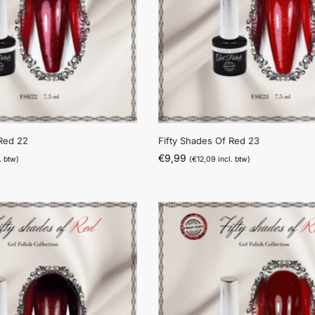
 Red 22
Fifty Shades Of Red 23
€
9,99
. btw)
(
€
12,09
incl. btw)