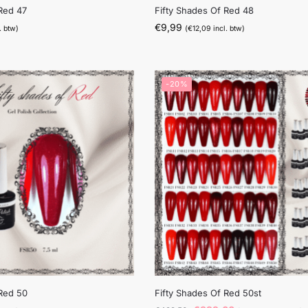
 Red 47
Fifty Shades Of Red 48
€
9,99
. btw)
(
€
12,09
incl. btw)
-20%
 Red 50
Fifty Shades Of Red 50st