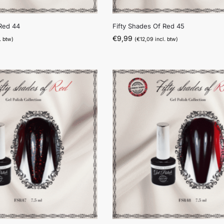
 Red 44
Fifty Shades Of Red 45
€
9,99
. btw)
(
€
12,09
incl. btw)