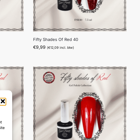
Fifty Shades Of Red 40
€
9,99
(
€
12,09
incl. btw)
et
ite