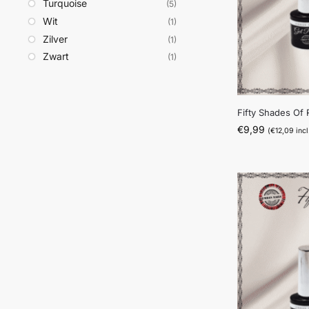
Turquoise
(5)
Wit
(1)
Zilver
(1)
Zwart
(1)
Fifty Shades Of
€
9,99
(
€
12,09
incl