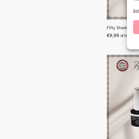
Beh
Fifty Shades Of 
€
9,99
(
€
12,09
incl