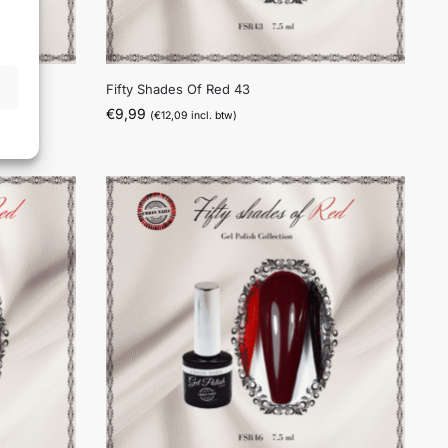
Fifty Shades Of Red 43
€
9,99
(
€
12,09
incl. btw)