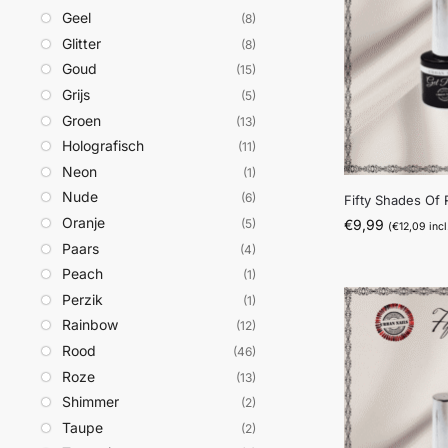
Geel
(8)
Glitter
(8)
Goud
(15)
Grijs
(5)
Groen
(13)
Holografisch
(11)
Neon
(1)
Nude
(6)
Fifty Shades Of
Oranje
€
9,99
(5)
(
€
12,09
incl
Paars
(4)
Peach
(1)
Perzik
(1)
Rainbow
(12)
Rood
(46)
Roze
(13)
Shimmer
(2)
Taupe
(2)