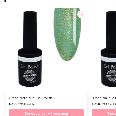
Urban Nails Mini Gel Polish 20
Urban Nails Min
€
9,99
€
9,99
(
€
12,09
incl. btw)
(
€
12,09
incl. 
Toevoegen aan winkelwagen
Toev