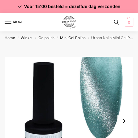
✓ Voor 15:00 besteld = dezelfde dag verzonden
✓ Gratis verzending vanaf €75 excl. btw
✓ Meer dan 4000 producten
Menu
0
Home
Winkel
Gelpolish
Mini Gel Polish
Urban Nails Mini Gel Polish 29
/
/
/
/