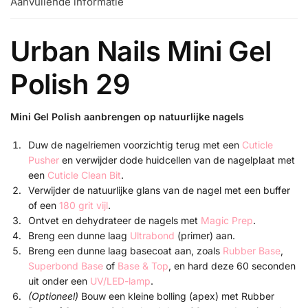
Aanvullende informatie
Urban Nails Mini Gel
Polish 29
Mini Gel Polish aanbrengen op natuurlijke nagels
Duw de nagelriemen voorzichtig terug met een
Cuticle
Pusher
en verwijder dode huidcellen van de nagelplaat met
een
Cuticle Clean Bit
.
Verwijder de natuurlijke glans van de nagel met een buffer
of een
180 grit vijl
.
Ontvet en dehydrateer de nagels met
Magic Prep
.
Breng een dunne laag
Ultrabond
(primer) aan.
Breng een dunne laag basecoat aan, zoals
Rubber Base
,
Superbond Base
of
Base & Top
, en hard deze 60 seconden
uit onder een
UV/LED-lamp
.
(Optioneel)
Bouw een kleine bolling (apex) met Rubber