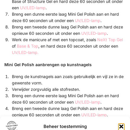
Base of Structure Gel en hard deze 60 seconden uit onder
een
UV/LED-lamp
.
Breng een dunne eerste laag Mini Gel Polish aan en hard
deze 60 seconden uit onder een
UV/LED-lamp
.
Breng een tweede dunne laag Gel Polish aan en hard deze
opnieuw 60 seconden uit onder een
UV/LED-lamp
.
Werk de manicure af met een topcoat, zoals
NeXt Top Gel
of
Base & Top
, en hard deze 60 seconden uit onder een
UV/LED-lamp.
Mini Gel Polish aanbrengen op kunstnagels
Breng de kunstnagels aan zoals gebruikelijk en vijl ze in de
gewenste vorm.
Verwijder zorgvuldig alle stofresten.
Breng een dunne eerste laag Mini Gel Polish aan en hard
deze 60 seconden uit onder een
UV/LED-lamp
.
Breng een tweede dunne laag Gel Polish aan en hard deze
opnieuw 60 seconden uit onder een
UV/LED-lamp
.
Sluit af met een topcoat, zoals
NeXt Top Gel
, Two Top Gel,
Beheer toestemming
High Shine
of
Sparkle Top
, en hard deze 60 seconden uit