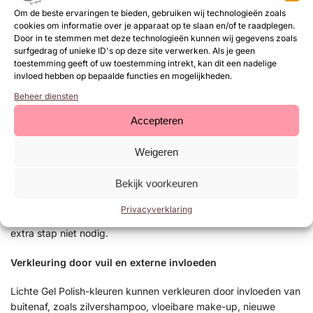
onder een
UV/LED-lamp
.
Om de beste ervaringen te bieden, gebruiken wij technologieën zoals
cookies om informatie over je apparaat op te slaan en/of te raadplegen.
Verkleuring door zonlicht
Door in te stemmen met deze technologieën kunnen wij gegevens zoals
surfgedrag of unieke ID's op deze site verwerken. Als je geen
toestemming geeft of uw toestemming intrekt, kan dit een nadelige
Bij sommige oranje- en koraaltinten kan tijdens de
invloed hebben op bepaalde functies en mogelijkheden.
zomermaanden lichte verkleuring optreden door langdurige
Beheer diensten
blootstelling aan UV-straling. Ook de combinatie met Rubber
Base Gel en NeXt Top Gel kan hierbij invloed hebben.
Accepteren
Om verkleuring zoveel mogelijk te voorkomen, adviseren wij om
Weigeren
na de Rubber Base Gel een dunne laag Base & Top aan te
brengen. Breng vervolgens de gewenste Gel Polish-kleur aan
Bekijk voorkeuren
en werk deze eveneens af met Base & Top.
Privacyverklaring
Voor alle kleuren vanaf nummer
194
en de
A-serie
is deze
extra stap niet nodig.
Verkleuring door vuil en externe invloeden
Lichte Gel Polish-kleuren kunnen verkleuren door invloeden van
buitenaf, zoals zilvershampoo, vloeibare make-up, nieuwe