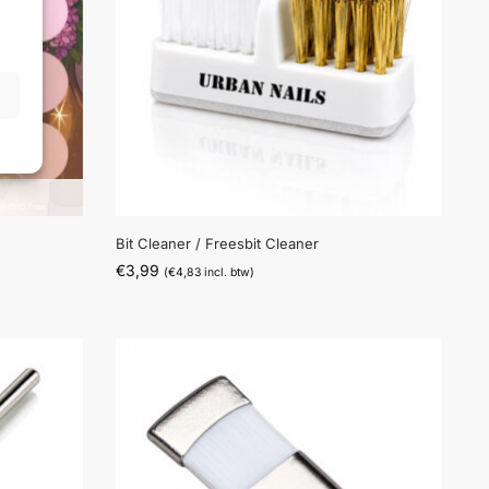
Bit Cleaner / Freesbit Cleaner
€
3,99
(
€
4,83
incl. btw)