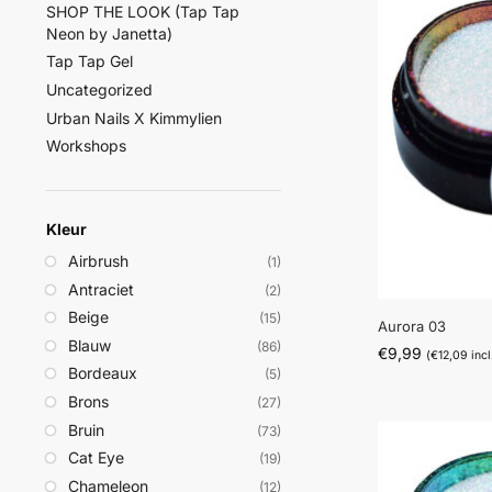
SHOP THE LOOK (Tap Tap
Neon by Janetta)
Tap Tap Gel
Uncategorized
Urban Nails X Kimmylien
Workshops
Kleur
Airbrush
(1)
Antraciet
(2)
Beige
(15)
Aurora 03
Blauw
(86)
€
9,99
(
€
12,09
incl
Bordeaux
(5)
Brons
(27)
Bruin
(73)
Cat Eye
(19)
Chameleon
(12)