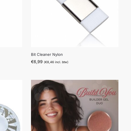
Bit Cleaner Nylon
€
6,99
(
€
8,46
incl. btw)