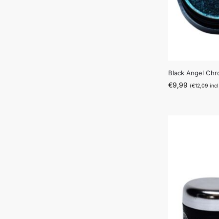
Black Angel Ch
€
9,99
(
€
12,09
incl