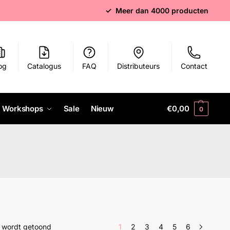
✓ Meer dan 4000 producten
og
Catalogus
FAQ
Distributeurs
Contact
Workshops
Sale
Nieuw
€
0,00
0
n wordt getoond
1
2
3
4
5
6