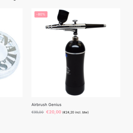
-80%
Airbrush Genius
€
20,00
€
99,00
(
€
24,20
incl. btw)