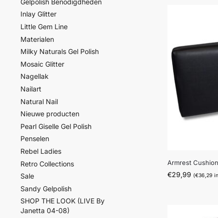
Gelpolish Benodigdheden
Inlay Glitter
Little Gem Line
Materialen
Milky Naturals Gel Polish
Mosaic Glitter
Nagellak
Nailart
Natural Nail
Nieuwe producten
Pearl Giselle Gel Polish
Penselen
Rebel Ladies
Armrest Cushio
Retro Collections
€
29,99
Sale
(
€
36,29
in
Sandy Gelpolish
SHOP THE LOOK (LIVE By
Janetta 04-08)