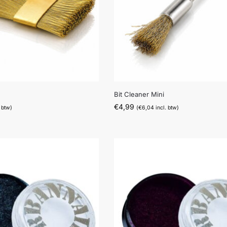
Bit Cleaner Mini
€
4,99
 btw)
(
€
6,04
incl. btw)