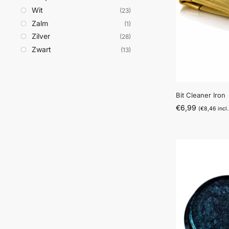
Wit
(23)
Zalm
(1)
Zilver
(28)
Zwart
(13)
Bit Cleaner Iron
€
6,99
(
€
8,46
incl.