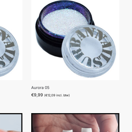
Aurora 05
€
9,99
(
€
12,09
incl. btw)