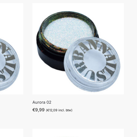
Aurora 02
€
9,99
(
€
12,09
incl. btw)