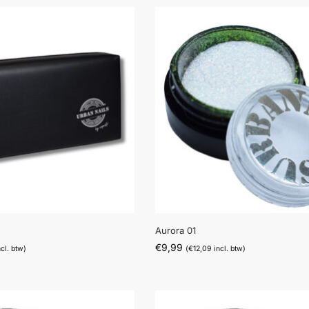
n
Aurora 01
€
9,99
cl. btw)
(
€
12,09
incl. btw)