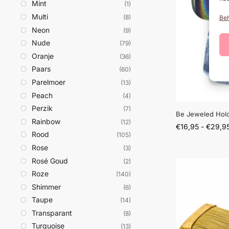
Mint
(1)
Multi
(8)
Beh
Neon
(9)
Nude
(79)
Oranje
(36)
Paars
(60)
Parelmoer
(13)
Peach
(4)
Perzik
(7)
Be Jeweled Hol
Rainbow
(12)
€
16,95
-
€
29,9
Rood
(105)
Rose
(3)
Rosé Goud
(2)
Roze
(140)
Shimmer
(6)
Taupe
(14)
Transparant
(8)
Turquoise
(13)