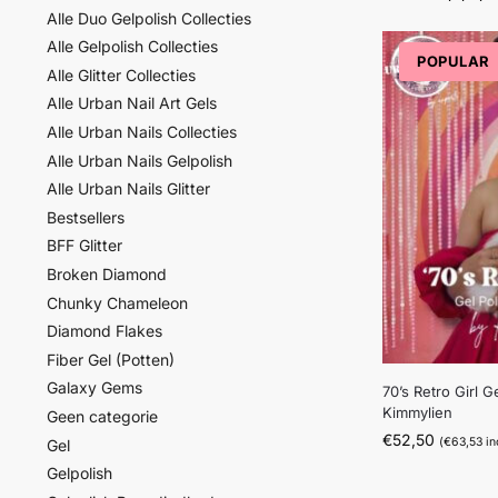
Alle Duo Gelpolish Collecties
Alle Gelpolish Collecties
POPULAR
Alle Glitter Collecties
Alle Urban Nail Art Gels
Alle Urban Nails Collecties
Alle Urban Nails Gelpolish
Alle Urban Nails Glitter
Bestsellers
BFF Glitter
Broken Diamond
Chunky Chameleon
Diamond Flakes
Fiber Gel (Potten)
Galaxy Gems
70’s Retro Girl G
Kimmylien
Geen categorie
€
52,50
(
€
63,53
in
Gel
Gelpolish