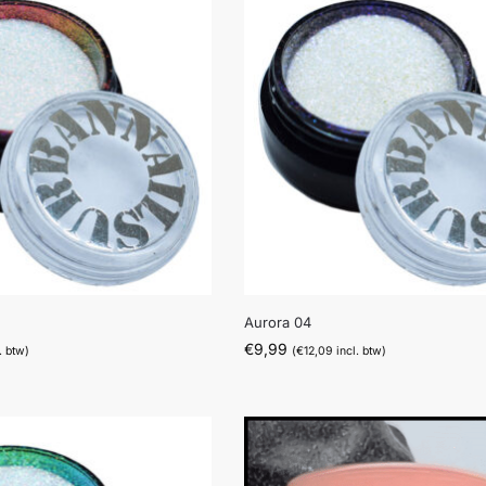
Aurora 04
€
9,99
. btw)
(
€
12,09
incl. btw)