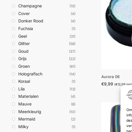
Champagne
(15)
Cover
(4)
Donker Rood
(4)
Fuchsia
(1)
Geel
(31)
Glitter
(58)
Goud
(37)
Grijs
(22)
Groen
(61)
Holografisch
(14)
Aurora 06
Koraal
(1)
€
9,99
(
€
12,09
incl
Lila
(13)
Materialen
(4)
Mauve
(6)
Om 
Meerkleurig
(10)
inf
Mermaid
(2)
dez
ver
Milky
(1)
nad