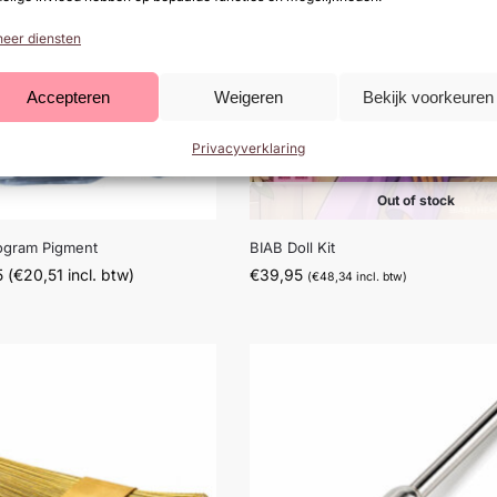
eer diensten
Accepteren
Weigeren
Bekijk voorkeuren
Privacyverklaring
Out of stock
ogram Pigment
BIAB Doll Kit
5
(
€
20,51
incl. btw)
€
39,95
(
€
48,34
incl. btw)