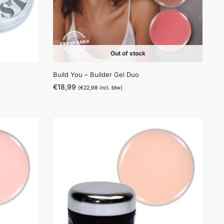
Out of stock
Build You – Builder Gel Duo
€
18,99
(
€
22,98
incl. btw)