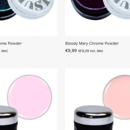
rome Powder
Bloody Mary Chrome Powder
€
9,99
. btw)
(
€
12,09
incl. btw)