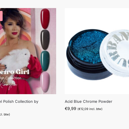
el Polish Collection by
Acid Blue Chrome Powder
€
9,99
(
€
12,09
incl. btw)
cl. btw)