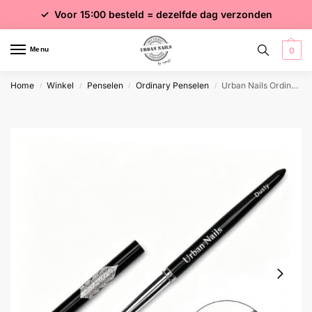
✓ Voor 15:00 besteld = dezelfde dag verzonden
✓ Gratis verzending vanaf €75 excl. btw
✓ Meer dan 4000 producten
Menu
0
Home
Winkel
Penselen
Ordinary Penselen
Urban Nails Ordinary Dusty
/
/
/
/