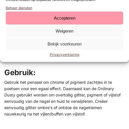
Voordelen:
Beheer diensten
Geschikt voor chrome, pigmenten en glitters
Accepteren
Ideaal voor het verwijderen van overtollig poeder en stof
Zachte, duurzame haren
Weigeren
Compact model voor extra precisie
Vergelijkbaar met het Urban Nails Fluf Penseel, maar smaller
Bekijk voorkeuren
Professionele uitstraling en comfortabele grip
Privacyverklaring
Geschikt voor salon- en thuisgebruik
Gebruik:
Gebruik het penseel om chrome of pigment zachtjes in te
poetsen voor een egaal effect. Daarnaast kan de Ordinary
Dusty gebruikt worden om overtollig glitter, pigment of vijlstof
eenvoudig van de nagel en huid te verwijderen. Creëer
eenvoudig glitter ombre’s of ontdoe de nagelriemen
nauwkeurig na het vijlen/buffen van vijlstof.