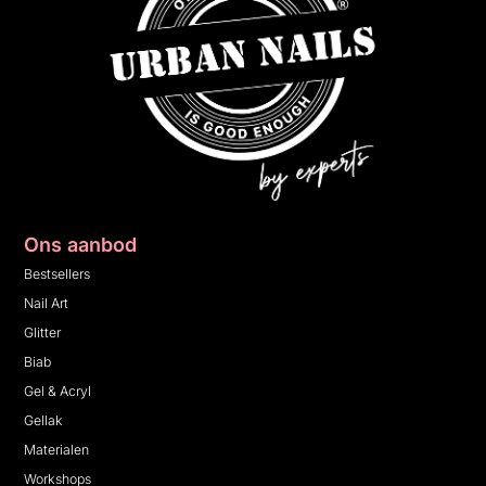
Ons aanbod
Bestsellers
Nail Art
Glitter
Biab
Gel & Acryl
Gellak
Materialen
Workshops