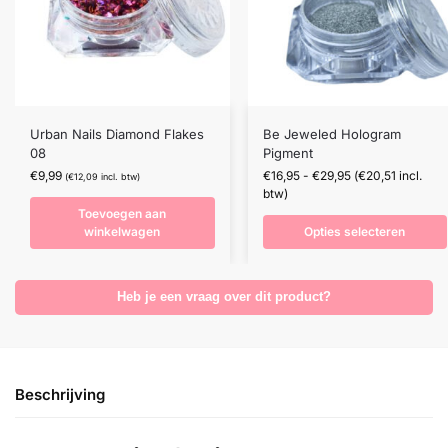
Urban Nails Diamond Flakes
Be Jeweled Hologram
08
Pigment
€
9,99
€
16,95
-
€
29,95
(
€
20,51
incl.
(
€
12,09
incl. btw)
btw)
Toevoegen aan
winkelwagen
Opties selecteren
Heb je een vraag over dit product?
Beschrijving