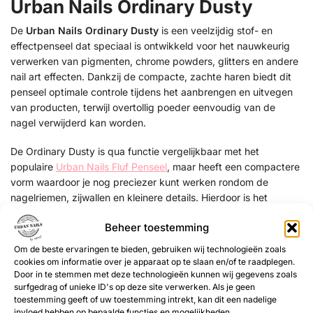
Urban Nails Ordinary Dusty
De
Urban Nails Ordinary Dusty
is een veelzijdig stof- en
effectpenseel dat speciaal is ontwikkeld voor het nauwkeurig
verwerken van pigmenten, chrome powders, glitters en andere
nail art effecten. Dankzij de compacte, zachte haren biedt dit
penseel optimale controle tijdens het aanbrengen en uitvegen
van producten, terwijl overtollig poeder eenvoudig van de
nagel verwijderd kan worden.
De Ordinary Dusty is qua functie vergelijkbaar met het
populaire
Urban Nails Fluf Penseel
, maar heeft een compactere
vorm waardoor je nog preciezer kunt werken rondom de
nagelriemen, zijwallen en kleinere details. Hierdoor is het
penseel ideaal voor zowel beginners als professionele
Beheer toestemming
nagelstylisten die streven naar een perfect afgewerkt resultaat.
Om de beste ervaringen te bieden, gebruiken wij technologieën zoals
Of je nu (chrome) pigments inpoetst, glittereffecten creëert of
cookies om informatie over je apparaat op te slaan en/of te raadplegen.
overtollig stof verwijdert na het vijlen, de Ordinary Dusty is een
Door in te stemmen met deze technologieën kunnen wij gegevens zoals
surfgedrag of unieke ID's op deze site verwerken. Als je geen
onmisbaar hulpmiddel in iedere nagelstudio.
toestemming geeft of uw toestemming intrekt, kan dit een nadelige
invloed hebben op bepaalde functies en mogelijkheden.