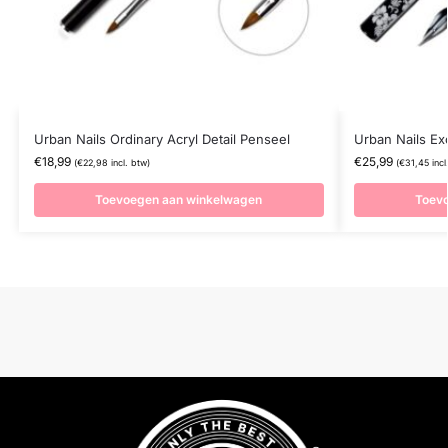
Urban Nails Ordinary Acryl Detail Penseel
Urban Nails Ex
€
18,99
€
25,99
(
€
22,98
incl. btw)
(
€
31,45
incl
Toevoegen aan winkelwagen
Toev