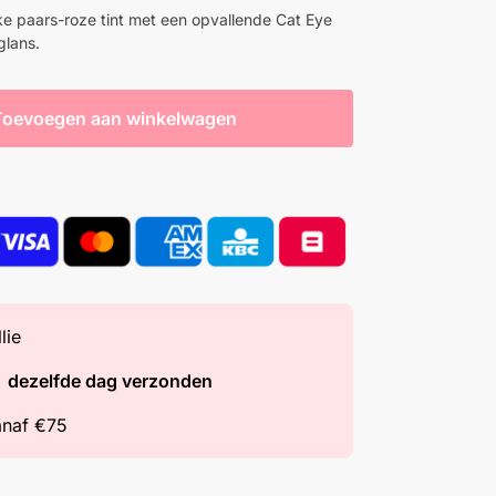
jke paars-roze tint met een opvallende Cat Eye
glans.
Toevoegen aan winkelwagen
lie
=
dezelfde dag verzonden
naf €75