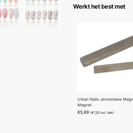
Werkt het best met
Urban Nails Jerommeke Magn
Magnet
€
5,99
(
€
7,25
incl. btw)