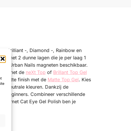
 de Brilliant -, Diamond -, Rainbow en
ltaat met 2 dunne lagen die je per laag 1
verse Urban Nails magneten beschikbaar.
glans met de
neXt Top
of
Brillant Top Gel
et
en matte finish met de
Matte Top Gel
. Kies
ite
nte neutrale kleuren. Dankzij de
oor beginners. Combineer verschillende
ok is, met Cat Eye Gel Polish ben je