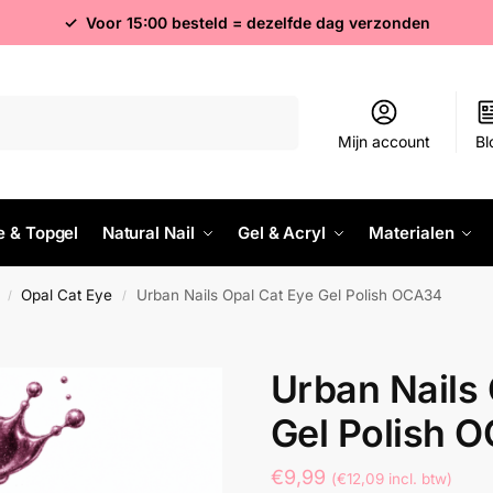
✓ Voor 15:00 besteld = dezelfde dag verzonden
Zoeken
Mijn account
Bl
e & Topgel
Natural Nail
Gel & Acryl
Materialen
Opal Cat Eye
Urban Nails Opal Cat Eye Gel Polish OCA34
/
/
Urban Nails 
Gel Polish 
€
9,99
(
€
12,09
incl. btw)