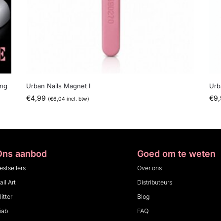
ing
Urban Nails Magnet I
Urb
€
4,99
€
9
(
€
6,04
incl. btw)
Ons aanbod
Goed om te weten
estsellers
Over ons
ail Art
Distributeurs
litter
Blog
iab
FAQ