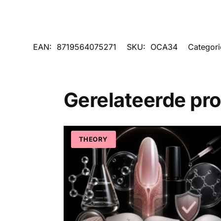
EAN:
8719564075271
SKU:
OCA34
Categor
Gerelateerde pr
THEORY