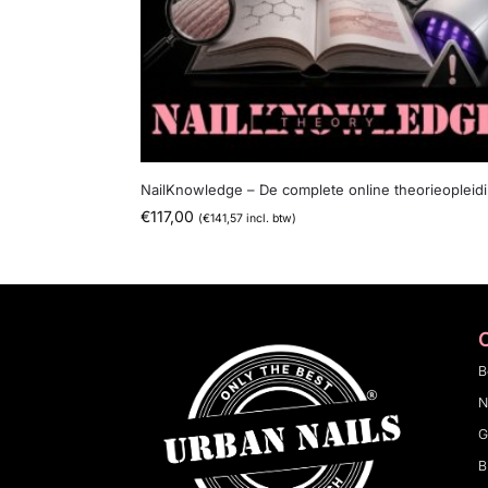
NailKnowledge – De complete online theorieopleid
€
117,00
(
€
141,57
incl. btw)
B
N
G
B