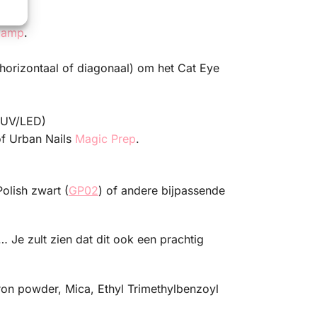
lamp
.
 horizontaal of diagonaal) om het Cat Eye
n UV/LED)
f Urban Nails
Magic Prep
.
olish zwart (
GP02
) of andere bijpassende
 Je zult zien dat dit ook een prachtig
ron powder, Mica, Ethyl Trimethylbenzoyl