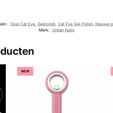
ieën:
Opal Cat Eye
,
Gelpolish
,
Cat Eye Gel Polish
,
Nieuwe p
Merk:
Urban Nails
oducten
NEW