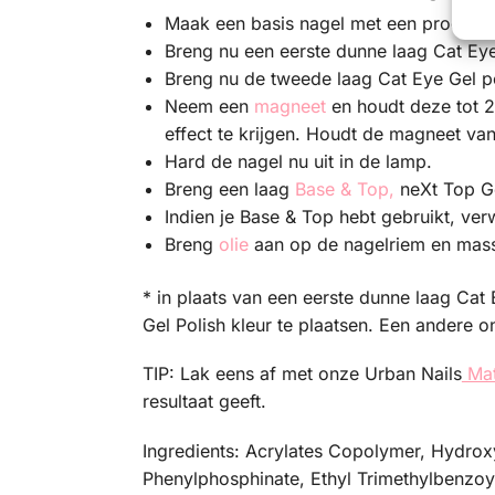
Maak een basis nagel met een product 
Breng nu een eerste dunne laag Cat Eye
Breng nu de tweede laag Cat Eye Gel po
Neem een
magneet
en houdt deze tot 2 
effect te krijgen. Houdt de magneet van
Hard de nagel nu uit in de lamp.
Breng een laag
Base & Top,
neXt Top G
Indien je Base & Top hebt gebruikt, ve
Breng
olie
aan op de nagelriem en masse
* in plaats van een eerste dunne laag Cat 
Gel Polish kleur te plaatsen. Een andere 
TIP: Lak eens af met onze Urban Nails
Mat
resultaat geeft.
Ingredients: Acrylates Copolymer, Hydrox
Phenylphosphinate, Ethyl Trimethylbenzo