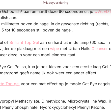
Privacyverklaring
naar keuze.
 Gel polish* aan en hardt deze 60 seconden uit je
UV/LED 
lish aan.
millimeter boven de nagel in de gewenste richting (rechts,
 5 tot 10 seconden stil boven de nagel.
el of
Brilliant Top Gel
aan en hard uit in de lamp (60 sec. i
rwijder de plaklaag met een
wipe
met Urban Nails
Cleanser
o
er deze in voor een mooi eindresultaat.
Eye Gel Polish, kun je ook kiezen voor een eerste laag Gel P
ondergrond geeft namelijk ook weer een ander effect.
te Top gel
voor een mat effect op je mooie Cat Eye nagels…
ypropyl Methacrylate, Dimethicone, Microcrystalline Wax, i
yl Phenylphosphinate, Hydroxycyclohexyl Phenyl Ketone.