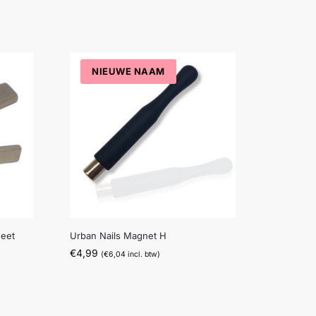
NIEUWE NAAM
eet
Urban Nails Magnet H
€
4,99
(
€
6,04
incl. btw)