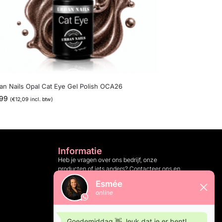
an Nails Opal Cat Eye Gel Polish OCA26
,99
(
€
12,09
incl. btw)
Informatie
Heb je vragen over ons bedrijf, onze
producten of iets anders? Contacteer ons en
wij helpen je graag verder.
Klantenservice: 10:00 tot 16:00 op
weekdagen