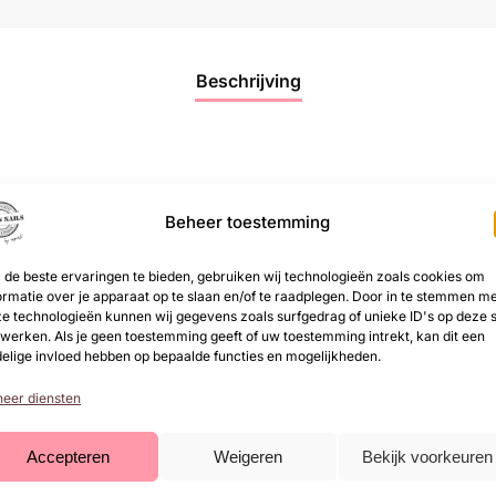
Beschrijving
 er in meer dan 60 kleuren in de vaste lijn. Dan zijn er nog
s. Ze zijn allen van topkwaliteit. Je krijgt het mooiste resu
Beheer toestemming
en magneet om een effect naar wens te creëren. Er zijn di
lamp
. Daarnaast biedt onze CA Gel Polish een langdurige 
de beste ervaringen te bieden, gebruiken wij technologieën zoals cookies om
ormatie over je apparaat op te slaan en/of te raadplegen. Door in te stemmen m
s er wekenlang prachtig uitzien. Je kunt ook kiezen voor e
e technologieën kunnen wij gegevens zoals surfgedrag of unieke ID's op deze s
ige roodtinten en diepe blauwen tot zachte pastels en elega
werken. Als je geen toestemming geeft of uw toestemming intrekt, kan dit een
 kwastje is het aanbrengen eenvoudig en vlekkeloos, zelfs v
elige invloed hebben op bepaalde functies en mogelijkheden.
of ga voor een klassieke, tijdloze uitstraling. Wat je stijl o
eer diensten
gels.
Accepteren
Weigeren
Bekijk voorkeuren
l Polish breng je als volgt aan: