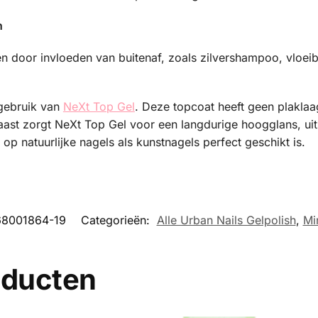
n
ren door invloeden van buitenaf, zoals zilvershampoo, vloe
 gebruik van
NeXt Top Gel
. Deze topcoat heeft geen plakla
naast zorgt NeXt Top Gel voor een langdurige hoogglans, u
p natuurlijke nagels als kunstnagels perfect geschikt is.
68001864-19
Categorieën:
Alle Urban Nails Gelpolish
,
Mi
oducten