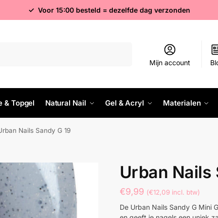
✓ Voor 15:00 besteld = dezelfde dag verzonden
Zoeken
Mijn account
Bl
e & Topgel
Natural Nail
Gel & Acryl
Materialen
Urban Nails Sandy G 19
Urban Nails
€
9,99
(
€
12,09
incl. btw)
De Urban Nails Sandy G Mini Gel
en geeft je nagels een uniek zan