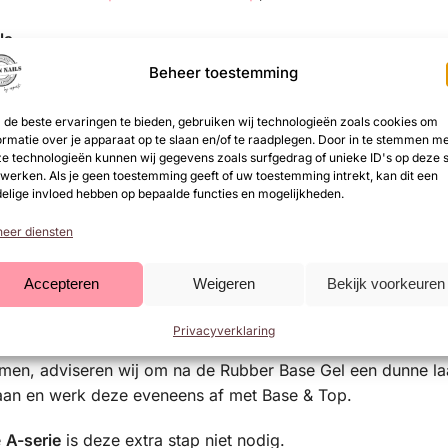
ls
Beheer toestemming
elijk en vijl ze in de gewenste vorm.
de beste ervaringen te bieden, gebruiken wij technologieën zoals cookies om
Polish aan en hard deze 60 seconden uit onder een
UV/LED
ormatie over je apparaat op te slaan en/of te raadplegen. Door in te stemmen m
sh aan en hard deze opnieuw 60 seconden uit onder een
UV
e technologieën kunnen wij gegevens zoals surfgedrag of unieke ID's op deze s
werken. Als je geen toestemming geeft of uw toestemming intrekt, kan dit een
op Gel
, Two Top Gel,
High Shine
of
Sparkle Top
, en hard d
elige invloed hebben op bepaalde functies en mogelijkheden.
eer diensten
Accepteren
Weigeren
Bekijk voorkeuren
ijdens de zomermaanden lichte verkleuring optreden door lan
 NeXt Top Gel kan hierbij invloed hebben.
Privacyverklaring
omen, adviseren wij om na de Rubber Base Gel een dunne la
 aan en werk deze eveneens af met Base & Top.
e
A-serie
is deze extra stap niet nodig.