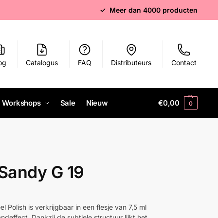
✓ Meer dan 4000 producten
og
Catalogus
FAQ
Distributeurs
Contact
Workshops
Sale
Nieuw
€
0,00
0
 Sandy G 19
 Polish is verkrijgbaar in een flesje van 7,5 ml
deffect. Dankzij de subtiele structuur lijkt het