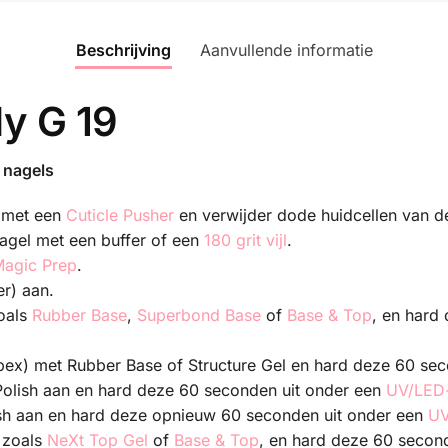
Beschrijving
Aanvullende informatie
y G 19
 nagels
g met een
Cuticle Pusher
en verwijder dode huidcellen van d
nagel met een buffer of een
180 grit vijl
.
agic Prep
.
r) aan.
oals
Rubber Base
,
Superbond Base
of
Base & Top
, en hard
pex) met Rubber Base of Structure Gel en hard deze 60 se
Polish aan en hard deze 60 seconden uit onder een
UV/LED
sh aan en hard deze opnieuw 60 seconden uit onder een
UV
 zoals
NeXt Top Gel
of
Base & Top
, en hard deze 60 secon