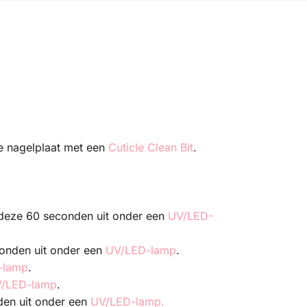
e nagelplaat met een
Cuticle Clean Bit
.
 deze 60 seconden uit onder een
UV/LED-
conden uit onder een
UV/LED-lamp
.
-lamp
.
/LED-lamp
.
den uit onder een
UV/LED-lamp.