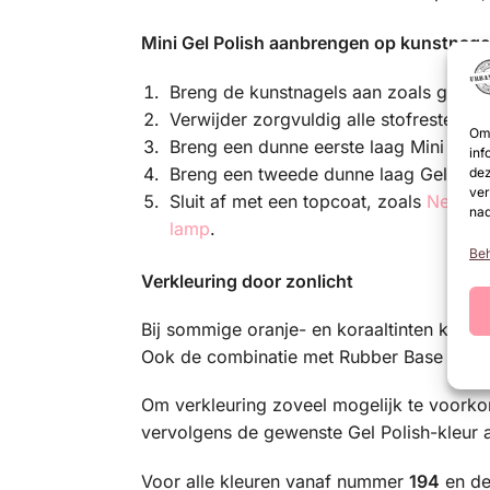
Mini Gel Polish aanbrengen op kunstnage
Breng de kunstnagels aan zoals gebruik
Verwijder zorgvuldig alle stofresten.
Om 
Breng een dunne eerste laag Mini Gel 
inf
Breng een tweede dunne laag Gel Poli
dez
ver
Sluit af met een topcoat, zoals
NeXt T
nad
lamp
.
Beh
Verkleuring door zonlicht
Bij sommige oranje- en koraaltinten kan t
Ook de combinatie met Rubber Base Gel en
Om verkleuring zoveel mogelijk te voork
vervolgens de gewenste Gel Polish-kleur
Voor alle kleuren vanaf nummer
194
en d