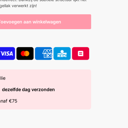
 gellak verwerkt zijn!
Toevoegen aan winkelwagen
lie
=
dezelfde dag verzonden
naf €75