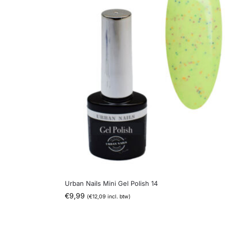
Urban Nails Mini Gel Polish 14
€
9,99
(
€
12,09
incl. btw)