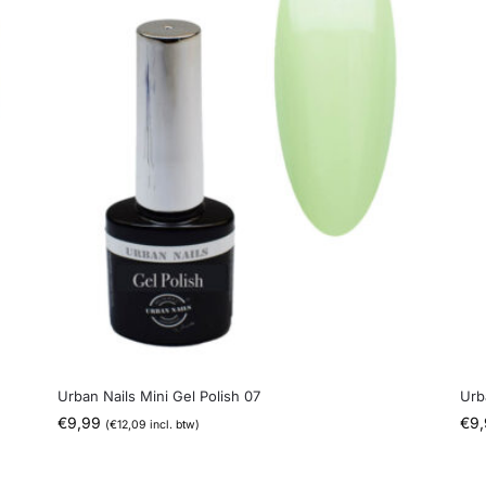
Urban Nails Mini Gel Polish 07
Urb
€
9,99
€
9
(
€
12,09
incl. btw)