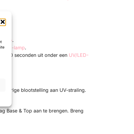
-lamp
.
et
/LED-lamp
.
ite
eze 60 seconden uit onder een
UV/LED-
gdurige blootstelling aan UV-straling.
ag Base & Top aan te brengen. Breng