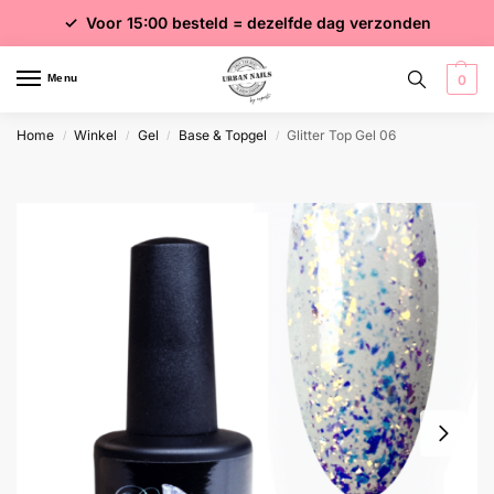
✓ Voor 15:00 besteld = dezelfde dag verzonden
✓ Gratis verzending vanaf €75 excl. btw
✓ Meer dan 4000 producten
Menu
0
Home
Winkel
Gel
Base & Topgel
Glitter Top Gel 06
/
/
/
/