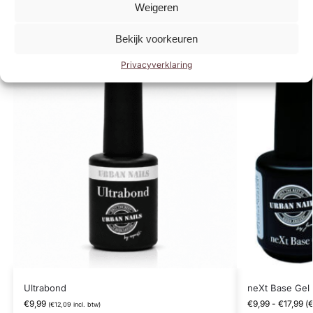
producten
Weigeren
Bekijk voorkeuren
BESTSELLER
MUST HAV
Privacyverklaring
Ultrabond
neXt Base Gel
€
9,99
€
9,99
-
€
17,99
(
(
€
12,09
incl. btw)