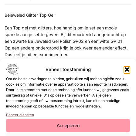
Bejeweled Glitter Top Gel
Een Top gel met glitters, hoe handig om je set een mooie
sparkle aan je set te geven. Bij dit voorbeeld aangebracht op
een zwarte Be Jeweled Gel Polish GP02 en een witte GP 01
Op een andere ondergrond krijg je ook weer een ander effect.
Dus leef je uit en experimenteer.
De GT komt zonder plaklaag uit de lamp.
Beheer toestemming
Uitharden: 1 tot 2 minuten in een uv-led lamp
Om de beste ervaringen te bieden, gebruiken wij technologieën zoals
cookies om informatie over je apparaat op te slaan en/of te raadplegen.
Door in te stemmen met deze technologieën kunnen wij gegevens zoals
EAN:
8719564045946
surfgedrag of unieke ID's op deze site verwerken. Als je geen
SKU:
68001513
toestemming geeft of uw toestemming intrekt, kan dit een nadelige
invloed hebben op bepaalde functies en mogelijkheden.
Categorie:
Base & Topgel
Beheer diensten
Gerelateerde
Accepteren