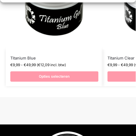
Titanium Blue
Titanium Clear
€
9,99
-
€
49,99
(
€
12,09
incl. btw)
€
9,99
-
€
49,99
(
Opties selecteren