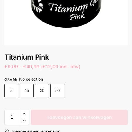
Titanium Pink
€
9,99
-
€
49,99
(
€
12,09
incl. btw)
No selection
GRAM
:
5
15
30
50
Toevoegen aan winkelwagen
Toevoegen aan je wenslijst