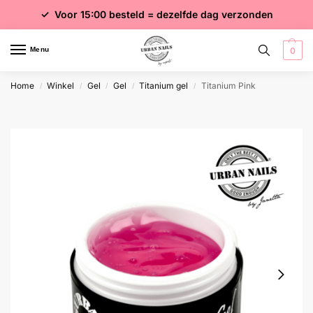
✓ Voor 15:00 besteld = dezelfde dag verzonden
✓ Gratis verzending vanaf €75 excl. btw
✓ Meer dan 4000 producten
Menu
0
Home
Winkel
Gel
Gel
Titanium gel
Titanium Pink
/
/
/
/
/