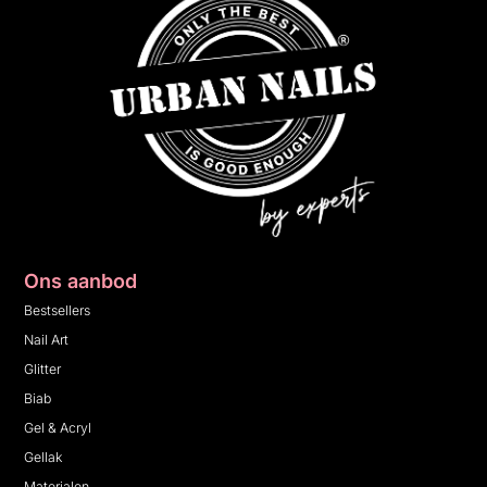
Ons aanbod
Bestsellers
Nail Art
Glitter
Biab
Gel & Acryl
Gellak
Materialen