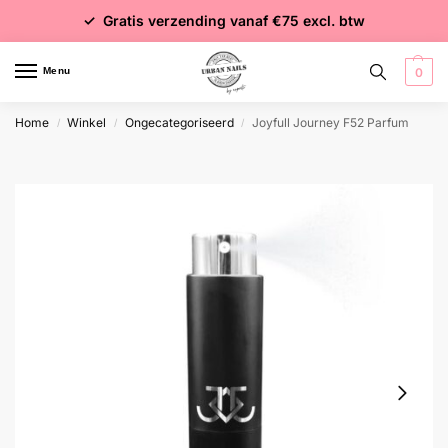
✓ Voor 15:00 besteld = dezelfde dag verzonden
✓ Gratis verzending vanaf €75 excl. btw
✓ Meer dan 4000 producten
Menu
0
Home
Winkel
Ongecategoriseerd
Joyfull Journey F52 Parfum
/
/
/