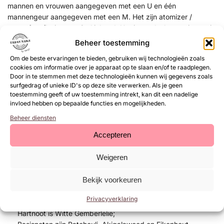
mannen en vrouwen aangegeven met een U en één
mannengeur aangegeven met een M. Het zijn atomizer /
tasparfum flesjes met 8ml inhoud.
Het is een leuke manier om je
omzet van je salon, winkel te verhogen.
Bovendien zorgt de
Beheer toestemming
leuke display ervoor dat het direct de aandacht van je klant
Om de beste ervaringen te bieden, gebruiken wij technologieën zoals
trekt. De geuren variëren van bloemig en fris tot warm en
cookies om informatie over je apparaat op te slaan en/of te raadplegen.
kruidig, zodat er voor ieder wat wils is. Door de veelzijdigheid
Door in te stemmen met deze technologieën kunnen wij gegevens zoals
van de geuren kunnen klanten gemakkelijk een favoriet vinden,
surfgedrag of unieke ID's op deze site verwerken. Als je geen
wat leidt tot herhaalaankopen en tevreden klanten. Het zijn
toestemming geeft of uw toestemming intrekt, kan dit een nadelige
invloed hebben op bepaalde functies en mogelijkheden.
echte niche geuren met een goede houdbaarheid. Het display
zelf is compact, vrolijk en stijlvol, waardoor het naadloos in elk
Beheer diensten
saloninterieur past. Plaats het op een prominente plek bij de
Accepteren
kassa of in de wachtruimte voor maximale zichtbaarheid. Met
Joyfull Journey parfum creëer je niet alleen een aangename
Weigeren
geurbeleving in je salon, maar ook een extra bron van
inkomsten.
Bekijk voorkeuren
Joyfull Journey F52 Een houtachtig aromatische geur:
Privacyverklaring
Topnoten zijn Miracle Berry en Bergamot;
Hartnoot is Witte Gemberlelie;