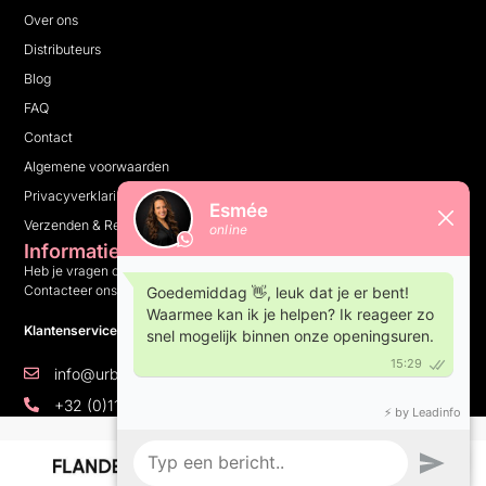
Over ons
Distributeurs
Blog
FAQ
Contact
Algemene voorwaarden
Privacyverklaring
Verzenden & Retourneren
Informatie
Heb je vragen over ons bedrijf, onze producten of iets anders?
Contacteer ons en wij helpen je graag verder.
Klantenservice: 10:00 tot 16:00 op weekdagen
info@urbannails.be
+32 (0)11 81 14 05