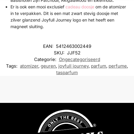
Basisnoten zijn Patchouli, Akigalawood en Eikenhout.
Er is ook een mooi exclusief
cadeau doosje
om de atomizer
in te verpakken. Dit is een mat zwart stevig doosje met
zilver glanzend Joyfull Journey logo en het heeft een
magneet sluiting.
EAN:
5412463002449
SKU:
JJF52
Categorie:
Ongecategoriseerd
Tags:
atomizer
,
geuren
,
joyfull journey
,
parfum
,
perfume
,
tasparfum