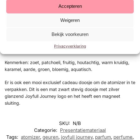
kassa of in de wachtruimte voor maximale zichtbaarheid. Met
Accepteren
Joyfull Journey parfum creëer je niet alleen een aangename
geurbeleving in je salon, maar ook een extra bron van
Weigeren
inkomsten.
Bekijk voorkeuren
Joyfull Journey F23 is een Chypre fruitige geur voor dames.
Topnoten zijn Peer, Mandarijn en Groene noten; Hartnoot is
Privacyverklaring
Orchidee; Basisnoten zijn Toffee en Patchouli.
Kenmerken: zoet, patchoeli, fruitig, houtachtig, warm kruidig,
karamel, aarde, groen, bloemig, aquatisch.
Er is ook een mooi exclusief cadeau doosje om de atomizer in te
verpakken. Dit is een mat zwart stevig doosje met zilver
glanzend Joyfull Journey logo en het heeft een magneet
sluiting.
SKU:
N/B
Categorie:
Presentatiemateriaal
Tags:
atomizer
,
geuren
,
joyfull journey
,
parfum
,
perfume
,