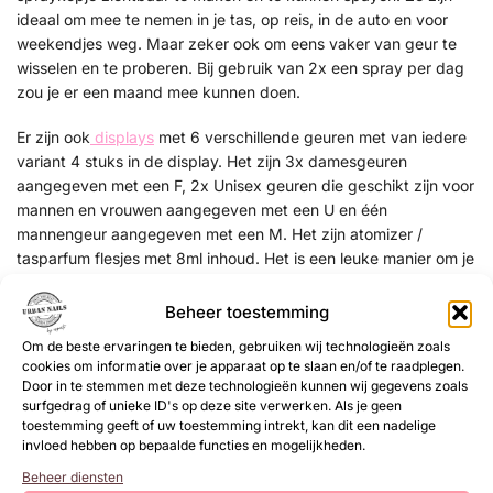
ideaal om mee te nemen in je tas, op reis, in de auto en voor
weekendjes weg. Maar zeker ook om eens vaker van geur te
wisselen en te proberen. Bij gebruik van 2x een spray per dag
zou je er een maand mee kunnen doen.
Er zijn ook
displays
met 6 verschillende geuren met van iedere
variant 4 stuks in de display. Het zijn 3x damesgeuren
aangegeven met een F, 2x Unisex geuren die geschikt zijn voor
mannen en vrouwen aangegeven met een U en één
mannengeur aangegeven met een M. Het zijn atomizer /
tasparfum flesjes met 8ml inhoud.
Het is een leuke manier om je
omzet van je salon, winkel te verhogen.
Bovendien zorgt de
leuke display ervoor dat het direct de aandacht van je klant
Beheer toestemming
trekt. De geuren variëren van bloemig en fris tot warm en
Om de beste ervaringen te bieden, gebruiken wij technologieën zoals
kruidig, zodat er voor ieder wat wils is. Door de veelzijdigheid
cookies om informatie over je apparaat op te slaan en/of te raadplegen.
van de geuren kunnen klanten gemakkelijk een favoriet vinden,
Door in te stemmen met deze technologieën kunnen wij gegevens zoals
wat leidt tot herhaalaankopen en tevreden klanten. Het zijn
surfgedrag of unieke ID's op deze site verwerken. Als je geen
toestemming geeft of uw toestemming intrekt, kan dit een nadelige
echte niche geuren met een goede houdbaarheid. Het display
invloed hebben op bepaalde functies en mogelijkheden.
zelf is compact, vrolijk en stijlvol, waardoor het naadloos in elk
saloninterieur past. Plaats het op een prominente plek bij de
Beheer diensten