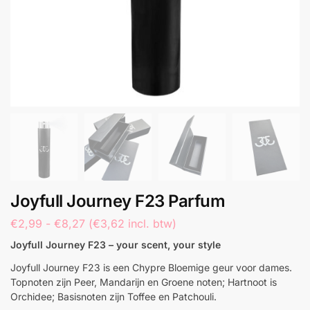
Joyfull Journey F23 Parfum
€
2,99
-
€
8,27
(
€
3,62
incl. btw)
Joyfull Journey F23 –
your scent, your style
Joyfull Journey F23 is een Chypre Bloemige geur voor dames.
Topnoten zijn Peer, Mandarijn en Groene noten; Hartnoot is
Orchidee; Basisnoten zijn Toffee en Patchouli.