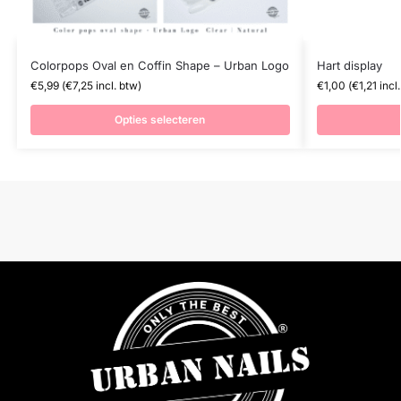
Colorpops Oval en Coffin Shape – Urban Logo
Hart display
€
5,99
(
€
7,25
incl. btw)
€
1,00
(
€
1,21
incl.
Opties selecteren