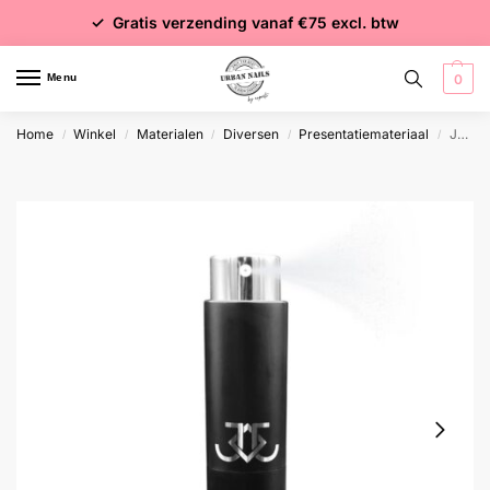
✓ Voor 15:00 besteld = dezelfde dag verzonden
✓ Gratis verzending vanaf €75 excl. btw
✓ Meer dan 4000 producten
Menu
0
Home
Winkel
Materialen
Diversen
Presentatiemateriaal
Joyfull Journey F23 Parfum
/
/
/
/
/