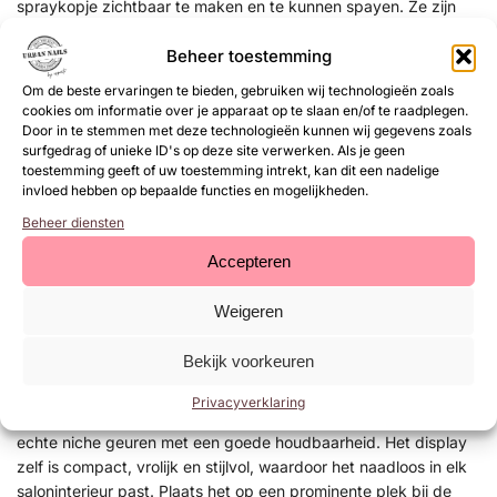
spraykopje zichtbaar te maken en te kunnen spayen. Ze zijn
ideaal om mee te nemen in je tas, op reis, in de auto en voor
weekendjes weg. Maar zeker ook om eens vaker van geur te
Beheer toestemming
wisselen en te proberen. Bij gebruik van 2x een spray per dag
Om de beste ervaringen te bieden, gebruiken wij technologieën zoals
zou je er een maand mee kunnen doen.
cookies om informatie over je apparaat op te slaan en/of te raadplegen.
Door in te stemmen met deze technologieën kunnen wij gegevens zoals
Er zijn ook
displays
met 6 verschillende geuren met van iedere
surfgedrag of unieke ID's op deze site verwerken. Als je geen
toestemming geeft of uw toestemming intrekt, kan dit een nadelige
variant 4 stuks in de display. Het zijn 3x damesgeuren
invloed hebben op bepaalde functies en mogelijkheden.
aangegeven met een F, 2x Unisex geuren die geschikt zijn voor
mannen en vrouwen aangegeven met een U en één
Beheer diensten
mannengeur aangegeven met een M. Het zijn atomizer /
Accepteren
tasparfum flesjes met 8ml inhoud.
Het is een leuke manier om je
omzet van je salon, winkel te verhogen.
Bovendien zorgt de
Weigeren
leuke display ervoor dat het direct de aandacht van je klant
trekt. De geuren variëren van bloemig en fris tot warm en
Bekijk voorkeuren
kruidig, zodat er voor ieder wat wils is. Door de veelzijdigheid
van de geuren kunnen klanten gemakkelijk een favoriet vinden,
Privacyverklaring
wat leidt tot herhaalaankopen en tevreden klanten. Het zijn
echte niche geuren met een goede houdbaarheid. Het display
zelf is compact, vrolijk en stijlvol, waardoor het naadloos in elk
saloninterieur past. Plaats het op een prominente plek bij de