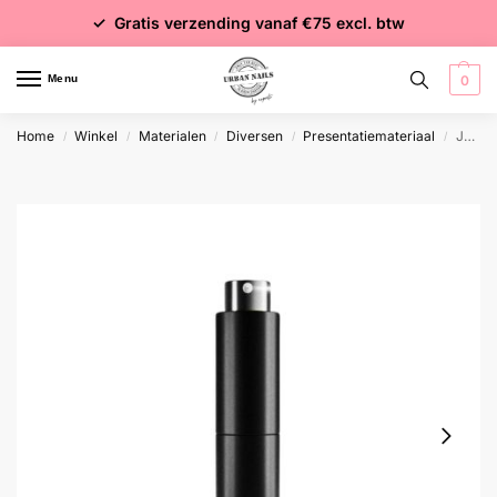
✓ Voor 15:00 besteld = dezelfde dag verzonden
✓ Gratis verzending vanaf €75 excl. btw
✓ Meer dan 4000 producten
Menu
0
Home
Winkel
Materialen
Diversen
Presentatiemateriaal
Joyfull Journey M19 Parfum
/
/
/
/
/