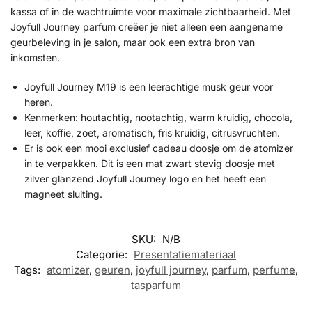
kassa of in de wachtruimte voor maximale zichtbaarheid. Met
Joyfull Journey parfum creëer je niet alleen een aangename
geurbeleving in je salon, maar ook een extra bron van
inkomsten.
Joyfull Journey M19 is een leerachtige musk geur voor
heren.
Kenmerken: houtachtig, nootachtig, warm kruidig, chocola,
leer, koffie, zoet, aromatisch, fris kruidig, citrusvruchten.
Er is ook een mooi exclusief cadeau doosje om de atomizer
in te verpakken. Dit is een mat zwart stevig doosje met
zilver glanzend Joyfull Journey logo en het heeft een
magneet sluiting.
SKU:
N/B
Categorie:
Presentatiemateriaal
Tags:
atomizer
,
geuren
,
joyfull journey
,
parfum
,
perfume
,
tasparfum