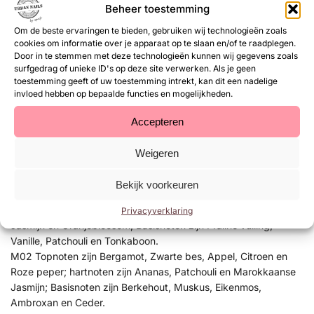
Beheer toestemming
een extra bron van inkomsten.
Om de beste ervaringen te bieden, gebruiken wij technologieën zoals
Op het moment zijn er 2 displays met beide 6 verschillende
cookies om informatie over je apparaat op te slaan en/of te raadplegen.
Door in te stemmen met deze technologieën kunnen wij gegevens zoals
geuren, hieronder de Nummers per display en de bijbehorende
surfgedrag of unieke ID's op deze site verwerken. Als je geen
geurnoten:
toestemming geeft of uw toestemming intrekt, kan dit een nadelige
invloed hebben op bepaalde functies en mogelijkheden.
Display 1:
F02 Topnoot is Italiaanse citroen; hartnoot is Turkse roos;
Accepteren
Basisnoten zijn Vanille, Witte Musk en Ceder.
F04 Topnoten zijn Sinaasappel, Mandarijn, Bergamot en
Weigeren
Oranjebloesem; hartnoten zijn Turkse roos, Jasmijn, Mimosa en
Ylang-Ylang; Basisnoten zijn Patchouli, Witte Musk, Vanille,
Bekijk voorkeuren
Vetiver, Tonkaboon en Opoponax (Gompastinaak).
F07 Topnoten zijn Zwarte bes en Peer; hartnoten zijn Iris,
Privacyverklaring
Jasmijn en Oranjebloesem; Basisnoten zijn Praliné vulling,
Vanille, Patchouli en Tonkaboon.
M02 Topnoten zijn Bergamot, Zwarte bes, Appel, Citroen en
Roze peper; hartnoten zijn Ananas, Patchouli en Marokkaanse
Jasmijn; Basisnoten zijn Berkehout, Muskus, Eikenmos,
Ambroxan en Ceder.