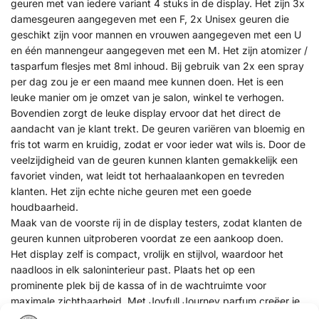
geuren met van iedere variant 4 stuks in de display. Het zijn 3x
damesgeuren aangegeven met een F, 2x Unisex geuren die
geschikt zijn voor mannen en vrouwen aangegeven met een U
en één mannengeur aangegeven met een M. Het zijn atomizer /
tasparfum flesjes met 8ml inhoud. Bij gebruik van 2x een spray
per dag zou je er een maand mee kunnen doen.
Het is een
leuke manier om je omzet van je salon, winkel te verhogen.
Bovendien zorgt de leuke display ervoor dat het direct de
aandacht van je klant trekt. De geuren variëren van bloemig en
fris tot warm en kruidig, zodat er voor ieder wat wils is. Door de
veelzijdigheid van de geuren kunnen klanten gemakkelijk een
favoriet vinden, wat leidt tot herhaalaankopen en tevreden
klanten. Het zijn echte niche geuren met een goede
houdbaarheid.
Maak van de voorste rij in de display testers, zodat klanten de
geuren kunnen uitproberen voordat ze een aankoop doen.
Het display zelf is compact, vrolijk en stijlvol, waardoor het
naadloos in elk saloninterieur past. Plaats het op een
prominente plek bij de kassa of in de wachtruimte voor
maximale zichtbaarheid. Met Joyfull Journey parfum creëer je
niet alleen een aangename geurbeleving in je salon, maar ook