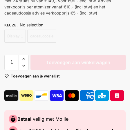
met 24 stuks nu van €149,- voor €99,- excl.btw. Advies
verkooprijs per atomizer vanaf €10,- (incl.btw) en het
cadeaudoosje advies verkoopprijs €5,- (incl.btw)
No selection
KEUZE
:
Display 1
cadeaudoosje
Toevoegen aan winkelwagen
Toevoegen aan je wenslijst
Betaal
veilig met Mollie