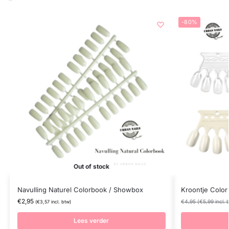
-80%
Out of stock
Navulling Naturel Colorbook / Showbox
Kroontje Color
€
2,95
€
4,95
(
€
5,99
incl. 
(
€
3,57
incl. btw)
Lees verder