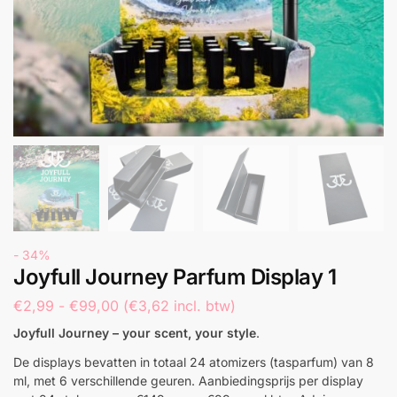
- 34%
Joyfull Journey Parfum Display 1
€
2,99
-
€
99,00
(
€
3,62
incl. btw)
Joyfull Journey –
your scent, your style
.
De displays bevatten in totaal 24 atomizers (tasparfum) van 8
ml, met 6 verschillende geuren.
Aanbiedingsprijs per display