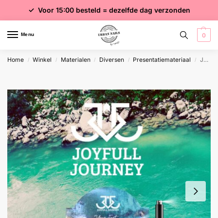
✓ Voor 15:00 besteld = dezelfde dag verzonden
✓ Gratis verzending vanaf €75 excl. btw
✓ Meer dan 4000 producten
Menu
0
Home
Winkel
Materialen
Diversen
Presentatiemateriaal
Joyfull Journey Parfum Display 1
/
/
/
/
/