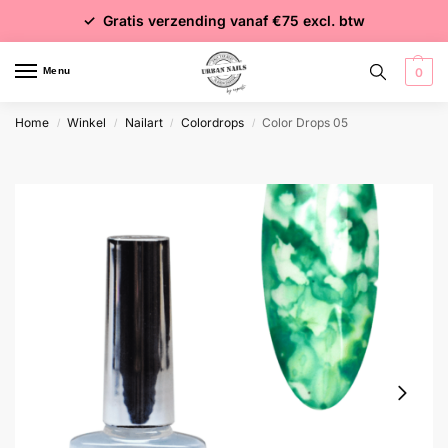
✓ Voor 15:00 besteld = dezelfde dag verzonden
✓ Gratis verzending vanaf €75 excl. btw
✓ Meer dan 4000 producten
Menu
0
Home
Winkel
Nailart
Colordrops
Color Drops 05
/
/
/
/