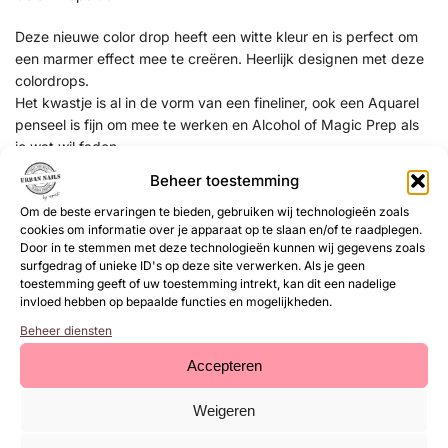
Deze nieuwe color drop heeft een witte kleur en is perfect om
een marmer effect mee te creëren. Heerlijk designen met deze
colordrops.
Het kwastje is al in de vorm van een fineliner, ook een Aquarel
penseel is fijn om mee te werken en Alcohol of Magic Prep als
je wat wil faden.
Beheer toestemming
EAN:
8719564038009
Om de beste ervaringen te bieden, gebruiken wij technologieën zoals
cookies om informatie over je apparaat op te slaan en/of te raadplegen.
SKU:
68000187
Door in te stemmen met deze technologieën kunnen wij gegevens zoals
Categorie:
Colordrops
surfgedrag of unieke ID's op deze site verwerken. Als je geen
toestemming geeft of uw toestemming intrekt, kan dit een nadelige
invloed hebben op bepaalde functies en mogelijkheden.
Gerelateerde
Beheer diensten
producten
Accepteren
Weigeren