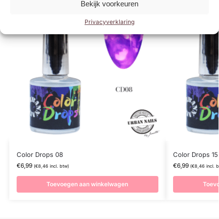
Bekijk voorkeuren
Privacyverklaring
Color Drops 08
Color Drops 15
€
6,99
€
6,99
(
€
8,46
incl. btw)
(
€
8,46
incl. 
Toevoegen aan winkelwagen
Toev