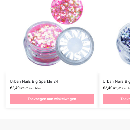
Urban Nails Big Sparkle 24
Urban Nails Bi
€
2,49
€
2,49
(
€
3,01
incl. btw)
(
€
3,01
incl. b
Toevoegen aan winkelwagen
Toev