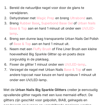
Bereid de natuurlijke nagel voor door de glans te
verwijderen.
Dehydrateer met
Magic Prep
en breng
Ultrabond
aan.
Breng
Rubber Base
,
Superbond Base Gel
of
Urban Nails
Base & Top
aan en hard 1 minuut uit onder een
UV/LED-
lamp
.
Breng een dunne laag transparante Urban Nails Gel Polish
of
Base & Top
aan en hard 1 minuut uit.
Neem met een
Fluffy Brush
of Fine Liner Brush een kleine
hoeveelheid Big Sparkle Glitter op en poets deze
zorgvuldig in de plaklaag.
Fixeer de glitter 1 minuut onder een
UV/LED-lamp
.
Verzegel de nagel met Urban Nails
Base & Top
of een
andere topcoat naar keuze en hard opnieuw 1 minuut uit
onder een UV/LED-lamp.
Met de
Urban Nails Big Sparkle Glitters
creëer je eenvoudig
opvallende glitter nagels met een luxe mermaid-effect. De
glitters zijn geschikt voor gelpolish, BIAB, gelnagels en