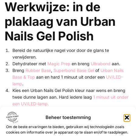
Werkwijze: in de
plaklaag van Urban
Nails Gel Polish
Bereid de natuurlijke nagel voor door de glans te
verwijderen.
Dehydrateer met
Magic Prep
en breng
Ultrabond
aan.
Breng
Rubber Base
,
Superbond Base Gel
of
Urban Nails
Base & Top
aan en hard 1 minuut uit onder een
UV/LED-
lamp
.
Kies een Urban Nails Gel Polish kleur naar wens en breng
twee dunne lagen aan. Hard iedere laag
1 minuut uit onder
een UV/LED-lamp.
Neem met een
Fluffy Brush
of Fine Liner Brush een kleine
hoeveelheid glitter op en poets deze voorzichtig in de
Beheer toestemming
plaklaag van de gelpolish.
Om de beste ervaringen te bieden, gebruiken wij technologieën zoals
Fixeer de glitter 1 minuut onder een UV/LED-lamp.
cookies om informatie over je apparaat op te slaan en/of te raadplegen.