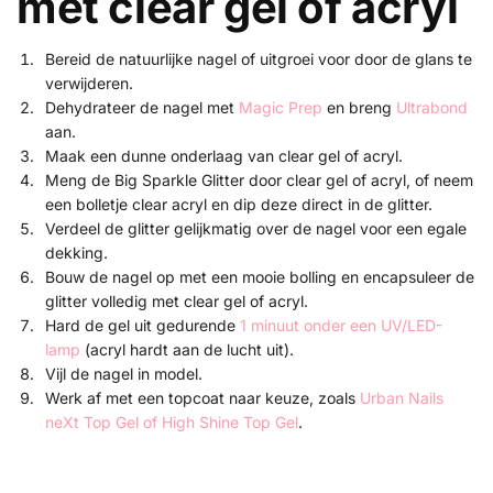
met clear gel of acryl
Bereid de natuurlijke nagel of uitgroei voor door de glans te
verwijderen.
Dehydrateer de nagel met
Magic Prep
en breng
Ultrabond
aan.
Maak een dunne onderlaag van clear gel of acryl.
Meng de Big Sparkle Glitter door clear gel of acryl, of neem
een bolletje clear acryl en dip deze direct in de glitter.
Verdeel de glitter gelijkmatig over de nagel voor een egale
dekking.
Bouw de nagel op met een mooie bolling en encapsuleer de
glitter volledig met clear gel of acryl.
Hard de gel uit gedurende
1 minuut onder een UV/LED-
lamp
(acryl hardt aan de lucht uit).
Vijl de nagel in model.
Werk af met een topcoat naar keuze, zoals
Urban Nails
neXt Top Gel of
High Shine Top Gel
.