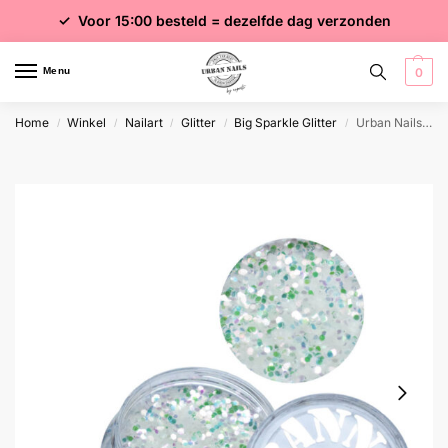
✓ Voor 15:00 besteld = dezelfde dag verzonden
✓ Gratis verzending vanaf €75 excl. btw
✓ Meer dan 4000 producten
Menu
0
Home
Winkel
Nailart
Glitter
Big Sparkle Glitter
Urban Nails Big Sparkle 01
/
/
/
/
/