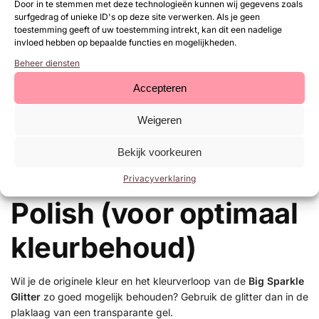
Werk af met een topcoat:
Door in te stemmen met deze technologieën kunnen wij gegevens zoals
surfgedrag of unieke ID's op deze site verwerken. Als je geen
Natuurlijke nagels:
Urban Nails Base & Top
of
neXt Top
toestemming geeft of uw toestemming intrekt, kan dit een nadelige
Gel
.
invloed hebben op bepaalde functies en mogelijkheden.
Kunstnagels:
High Shine Top Gel
of
neXt Top Gel
.
Beheer diensten
Accepteren
Werkwijze: in de
Weigeren
plaklaag van
Bekijk voorkeuren
transparante Gel
Privacyverklaring
Polish (voor optimaal
kleurbehoud)
Wil je de originele kleur en het kleurverloop van de
Big Sparkle
Glitter
zo goed mogelijk behouden? Gebruik de glitter dan in de
plaklaag van een transparante gel.