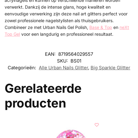
acrylnagels en kunnen op verschillende manieren worden
verwerkt. Dankzij de intense glans, hoge kwaliteit en
eenvoudige verwerking zijn deze nail art glitters perfect voor
zowel professionele nagelstylisten als thuisgebruikers.
Combineer ze met Urban Nails Gel Polish,
Base & Top
en
neXt
Top Gel
voor een langdurig en professioneel resultaat.
EAN:
8719564029557
SKU:
BS01
Categorieën:
Alle Urban Nails Glitter
,
Big Sparkle Glitter
Gerelateerde
producten