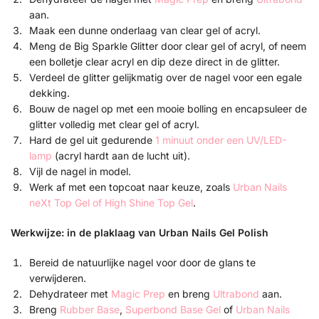
aan.
Maak een dunne onderlaag van clear gel of acryl.
Meng de Big Sparkle Glitter door clear gel of acryl, of neem
een bolletje clear acryl en dip deze direct in de glitter.
Verdeel de glitter gelijkmatig over de nagel voor een egale
dekking.
Bouw de nagel op met een mooie bolling en encapsuleer de
glitter volledig met clear gel of acryl.
Hard de gel uit gedurende
1 minuut onder een UV/LED-
lamp
(acryl hardt aan de lucht uit).
Vijl de nagel in model.
Werk af met een topcoat naar keuze, zoals
Urban Nails
neXt Top Gel of
High Shine Top Gel
.
Werkwijze: in de plaklaag van Urban Nails Gel Polish
Bereid de natuurlijke nagel voor door de glans te
verwijderen.
Dehydrateer met
Magic Prep
en breng
Ultrabond
aan.
Breng
Rubber Base
,
Superbond Base Gel
of
Urban Nails