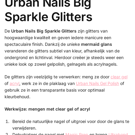
Urban Nails Big
Sparkle Glitters
De
Urban Nails Big Sparkle Glitters
zijn glitters van
hoogwaardige kwaliteit en geven iedere manicure een
spectaculaire finish. Dankzij de unieke
mermaid glans
veranderen de glitters subtiel van kleur, afhankelijk van de
ondergrond en lichtinval. Hierdoor creëer je steeds weer een
unieke look op zowel gelpolish, gelnagels als acrylnagels.
De glitters zijn veelzijdig te verwerken: meng ze door
clear gel
of
acryl
, werk ze in de plaklaag van
Urban Nails Gel Polish
of
gebruik ze in een transparante basis voor optimaal
kleurbehoud.
Werkwijze: mengen met clear gel of acryl
Bereid de natuurlijke nagel of uitgroei voor door de glans te
verwijderen.
Dehydrateer de nagel met
Magic Prep
en breng
Ultrabond