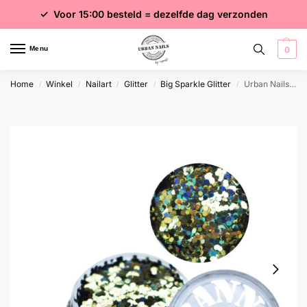
✓ Voor 15:00 besteld = dezelfde dag verzonden
✓ Gratis verzending vanaf €75 excl. btw
✓ Meer dan 4000 producten
Menu
0
Home
Winkel
Nailart
Glitter
Big Sparkle Glitter
Urban Nails Big Sparkle 15
/
/
/
/
/