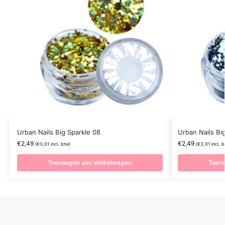
Urban Nails Big Sparkle 08
Urban Nails Big
€
2,49
€
2,49
(
€
3,01
incl. btw)
(
€
3,01
incl. b
Toevoegen aan winkelwagen
Toev