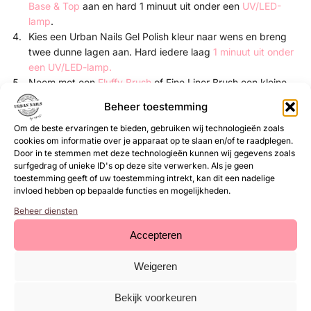
Base & Top
aan en hard 1 minuut uit onder een
UV/LED-
lamp
.
Kies een Urban Nails Gel Polish kleur naar wens en breng
twee dunne lagen aan. Hard iedere laag
1 minuut uit onder
een UV/LED-lamp.
Neem met een
Fluffy Brush
of Fine Liner Brush een kleine
hoeveelheid glitter op en poets deze voorzichtig in de
Beheer toestemming
plaklaag van de gelpolish.
Fixeer de glitter 1 minuut onder een UV/LED-lamp.
Om de beste ervaringen te bieden, gebruiken wij technologieën zoals
cookies om informatie over je apparaat op te slaan en/of te raadplegen.
Werk af met een topcoat:
Door in te stemmen met deze technologieën kunnen wij gegevens zoals
Natuurlijke nagels:
Urban Nails Base & Top
of
neXt Top
surfgedrag of unieke ID's op deze site verwerken. Als je geen
Gel
.
toestemming geeft of uw toestemming intrekt, kan dit een nadelige
Kunstnagels:
High Shine Top Gel
of
neXt Top Gel
.
invloed hebben op bepaalde functies en mogelijkheden.
Beheer diensten
Werkwijze: in de plaklaag van transparante Gel Polish (voor
optimaal kleurbehoud)
Accepteren
Wil je de originele kleur en het kleurverloop van de
Big Sparkle
Weigeren
Glitter
zo goed mogelijk behouden? Gebruik de glitter dan in de
plaklaag van een transparante gel.
Bekijk voorkeuren