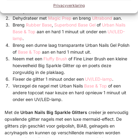
Bereid de natuurlijke nagel voor door de glans te
Privacyverklaring
verwijderen.
Dehydrateer met
Magic Prep
en breng
Ultrabond
aan.
Breng
Rubber Base
,
Superbond Base Gel
of
Urban Nails
Base & Top
aan en hard 1 minuut uit onder een
UV/LED-
lamp
.
Breng een dunne laag transparante Urban Nails Gel Polish
of
Base & Top
aan en hard 1 minuut uit.
Neem met een
Fluffy Brush
of Fine Liner Brush een kleine
hoeveelheid Big Sparkle Glitter op en poets deze
zorgvuldig in de plaklaag.
Fixeer de glitter 1 minuut onder een
UV/LED-lamp
.
Verzegel de nagel met Urban Nails
Base & Top
of een
andere topcoat naar keuze en hard opnieuw 1 minuut uit
onder een UV/LED-lamp.
Met de
Urban Nails Big Sparkle Glitters
creëer je eenvoudig
opvallende glitter nagels met een luxe mermaid-effect. De
glitters zijn geschikt voor gelpolish, BIAB, gelnagels en
acrylnagels en kunnen op verschillende manieren worden