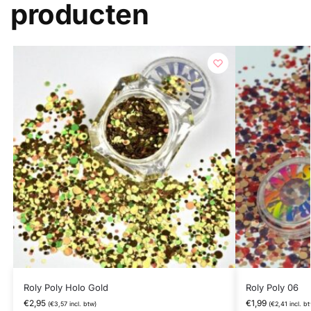
producten
Roly Poly Holo Gold
Roly Poly 06
€
2,95
€
1,99
(
€
3,57
incl. btw)
(
€
2,41
incl. bt