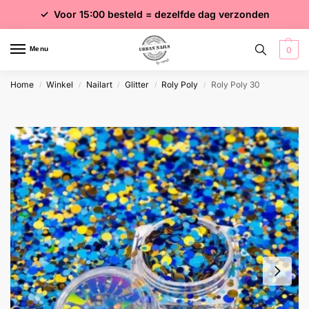
✓ Voor 15:00 besteld = dezelfde dag verzonden
✓ Gratis verzending vanaf €75 excl. btw
✓ Meer dan 4000 producten
Menu
0
Home
Winkel
Nailart
Glitter
Roly Poly
Roly Poly 30
/
/
/
/
/