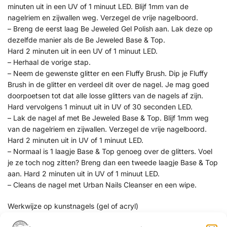
minuten uit in een UV of 1 minuut LED. Blijf 1mm van de
nagelriem en zijwallen weg. Verzegel de vrije nagelboord.
– Breng de eerst laag Be Jeweled Gel Polish aan. Lak deze op
dezelfde manier als de Be Jeweled Base & Top.
Hard 2 minuten uit in een UV of 1 minuut LED.
– Herhaal de vorige stap.
– Neem de gewenste glitter en een Fluffy Brush. Dip je Fluffy
Brush in de glitter en verdeel dit over de nagel. Je mag goed
doorpoetsen tot dat alle losse glitters van de nagels af zijn.
Hard vervolgens 1 minuut uit in UV of 30 seconden LED.
– Lak de nagel af met Be Jeweled Base & Top. Blijf 1mm weg
van de nagelriem en zijwallen. Verzegel de vrije nagelboord.
Hard 2 minuten uit in UV of 1 minuut LED.
– Normaal is 1 laagje Base & Top genoeg over de glitters. Voel
je ze toch nog zitten? Breng dan een tweede laagje Base & Top
aan. Hard 2 minuten uit in UV of 1 minuut LED.
– Cleans de nagel met Urban Nails Cleanser en een wipe.
Werkwijze op kunstnagels (gel of acryl)
– Werk de nagel volledig af tot en met het vijlen, buffen en stof