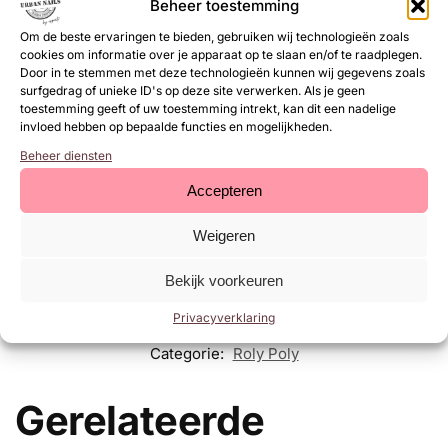
verwijderen
Beheer toestemming
– Breng de eerst laag Be Jeweled Gel Polish aan. Lak deze op
Om de beste ervaringen te bieden, gebruiken wij technologieën zoals
dezelfde manier als de Be Jeweled Base & Top. Hard 2 minuten
cookies om informatie over je apparaat op te slaan en/of te raadplegen.
uit in een UV of 1 minuut LED.
Door in te stemmen met deze technologieën kunnen wij gegevens zoals
– Herhaal de vorige stap.
surfgedrag of unieke ID's op deze site verwerken. Als je geen
toestemming geeft of uw toestemming intrekt, kan dit een nadelige
– Neem de gewenste glitter en een Fluffy Brush. Dip je Fluffy
invloed hebben op bepaalde functies en mogelijkheden.
Brush in de glitter en verdeel dit over de nagel. Je mag goed
doorpoetsen tot dat alle losse glitters van de nagels af zijn.
Beheer diensten
Hard vervolgens 1 minuut uit in UV of 30 seconden LED.
Accepteren
– Lak de nagel af met neXt Top Gel of Two Top Gel. Blijf 1mm
weg van de nagelriem en zijwallen. Verzegel de vrije
Weigeren
nagelboord. Hard 2 minuten uit in UV of 1 minuut LED.
Bekijk voorkeuren
EAN:
8719564014294
Privacyverklaring
SKU:
RP30
Categorie:
Roly Poly
Gerelateerde