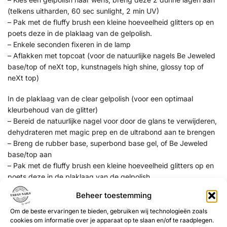
(telkens uitharden, 60 sec sunlight, 2 min UV)
– Pak met de fluffy brush een kleine hoeveelheid glitters op en
poets deze in de plaklaag van de gelpolish.
– Enkele seconden fixeren in de lamp
– Aflakken met topcoat (voor de natuurlijke nagels Be Jeweled
base/top of neXt top, kunstnagels high shine, glossy top of
neXt top)
In de plaklaag van de clear gelpolish (voor een optimaal
kleurbehoud van de glitter)
– Bereid de natuurlijke nagel voor door de glans te verwijderen,
dehydrateren met magic prep en de ultrabond aan te brengen
– Breng de rubber base, superbond base gel, of Be Jeweled
base/top aan
– Pak met de fluffy brush een kleine hoeveelheid glitters op en
poets deze in de plaklaag van de gelpolish.
– Enkele seconden fixeren in de lamp
Beheer toestemming
– Breng de rubber base, superbond base gel, of Be Jeweled
base/top aan
Om de beste ervaringen te bieden, gebruiken wij technologieën zoals
cookies om informatie over je apparaat op te slaan en/of te raadplegen.
– Pak met de fluffy brush een kleine hoeveelheid glitters op en