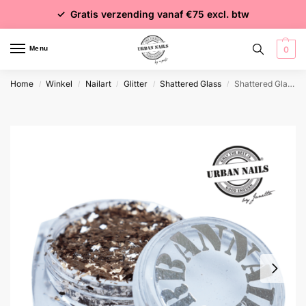
✓ Voor 15:00 besteld = dezelfde dag verzonden
✓ Gratis verzending vanaf €75 excl. btw
✓ Meer dan 4000 producten
Menu
0
Home
Winkel
Nailart
Glitter
Shattered Glass
Shattered Glass 06
/
/
/
/
/