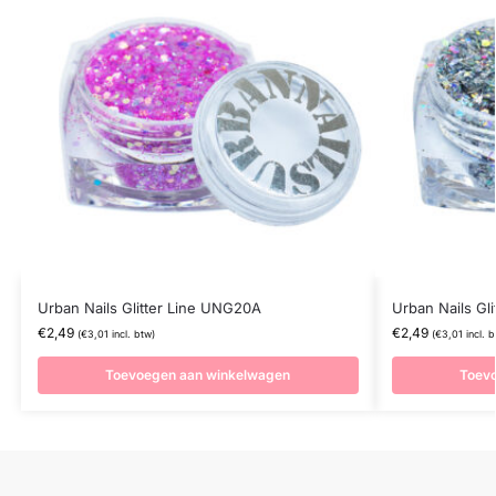
Urban Nails Glitter Line UNG20A
Urban Nails Gl
€
2,49
€
2,49
(
€
3,01
incl. btw)
(
€
3,01
incl. b
Toevoegen aan winkelwagen
Toev