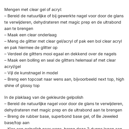
Mengen met clear gel of acryl:
– Bereid de natuurlijke of bij gewerkte nagel voor door de glans
te verwijderen, dehydrateren met magic prep en de ultrabond
aan te brengen
– Maak een clear onderlaag
– Meng de glitter met clear gel/acryl of pak een bol clear acryl
en pak hiermee de glitter op
– Verdeel de glitters mooi egaal en dekkend over de nagels
– Maak een bolling en seal de glitters helemaal af met clear
acryl/gel
– Vijl de kunstnagel in model
– Breng een topcoat naar wens aan, bijvoorbeeld next top, high
shine of glossy top
In de plaklaag van de gekleurde gelpolish
– Bereid de natuurlijke nagel voor door de glans te verwijderen,
dehydrateren met magic prep en de ultrabond aan te brengen
– Breng de rubber base, superbond base gel, of Be Jeweled
base/top aan
– Kies een gelpolish naar wens, breng deze 2 dunne lagen aan