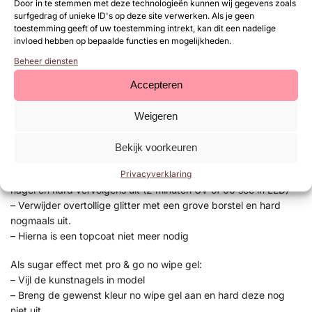
Door in te stemmen met deze technologieën kunnen wij gegevens zoals
poets deze in de plaklaag van de gelpolish.
surfgedrag of unieke ID's op deze site verwerken. Als je geen
– Enkele seconden fixeren in de lamp
toestemming geeft of uw toestemming intrekt, kan dit een nadelige
– Aflakken met topcoat (voor de natuurlijke nagels Be Jeweled
invloed hebben op bepaalde functies en mogelijkheden.
base/topof next top, kunstnagels high shine, glossy top of next
Beheer diensten
top)
Accepteren
Als sugar effect met high shine:
– Vijl de kunstnagels in model
Weigeren
– Breng indien gewenst een bijpassende kleur gelpolish of
colorgel aan
Bekijk voorkeuren
– Breng de high shine topgel aan en hard deze nog niet uit
Privacyverklaring
– Strooi de glitter met bijvoorbeeld de cuticle pusher over de
nagel en hard vervolgens uit (2 minuten UV of 60 sec in LED)
– Verwijder overtollige glitter met een grove borstel en hard
nogmaals uit.
– Hierna is een topcoat niet meer nodig
Als sugar effect met pro & go no wipe gel:
– Vijl de kunstnagels in model
– Breng de gewenst kleur no wipe gel aan en hard deze nog
niet uit