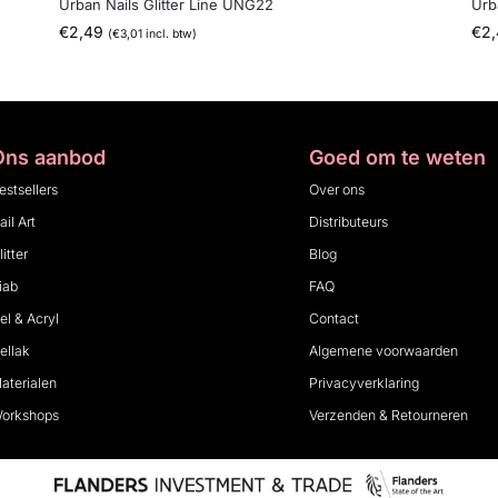
Urban Nails Glitter Line UNG22
Urb
€
2,49
€
2
(
€
3,01
incl. btw)
Ons aanbod
Goed om te weten
estsellers
Over ons
ail Art
Distributeurs
litter
Blog
iab
FAQ
el & Acryl
Contact
ellak
Algemene voorwaarden
aterialen
Privacyverklaring
orkshops
Verzenden & Retourneren