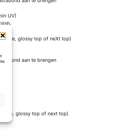
ultrabond aan te brengen
 min UV)
lish.
 shine, glossy top of neXt top)
et
ultrabond aan te brengen
ite
lish.
lish.
shine, glossy top of next top)