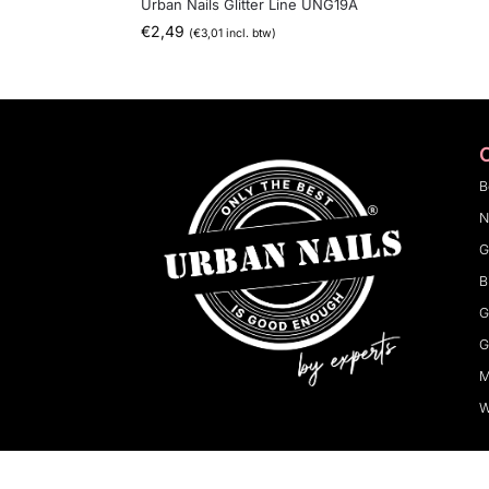
Urban Nails Glitter Line UNG19A
€
2,49
(
€
3,01
incl. btw)
B
N
G
B
G
G
M
W