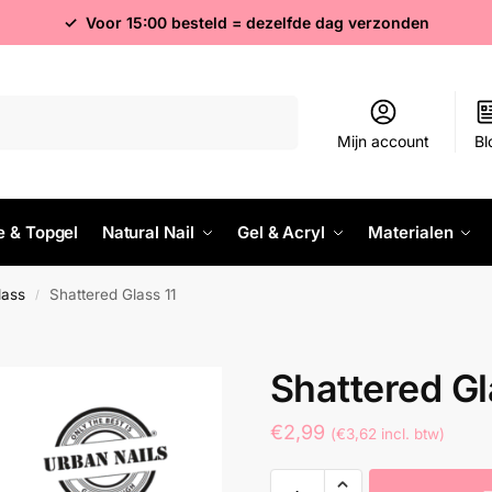
✓ Voor 15:00 besteld = dezelfde dag verzonden
Zoeken
Mijn account
Bl
e & Topgel
Natural Nail
Gel & Acryl
Materialen
lass
Shattered Glass 11
/
Shattered Gl
€
2,99
(
€
3,62
incl. btw)