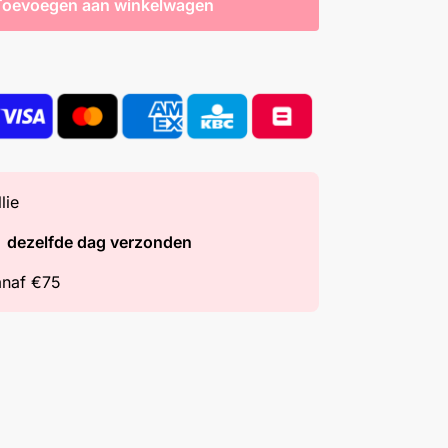
Toevoegen aan winkelwagen
lie
=
dezelfde dag verzonden
naf €75