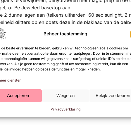
e glans te verwijderen, dehydrateren met magic prep en de 
gel, of Be Jeweled base/top aan
e 2 dunne lagen aan (telkens uitharden, 60 sec sunlight, 2
elheid glitters op en poets deze in de plaklaag van de gelpo
Beheer toestemming
ke nagels Be Jeweled base/top of neXt top, kunstnagels high
de beste ervaringen te bieden, gebruiken wij technologieën zoals cookies om
r een optimaal kleurbehoud van de glitter)
ormatie over je apparaat op te slaan en/of te raadplegen. Door in te stemmen m
e glans te verwijderen, dehydrateren met magic prep en de 
e technologieën kunnen wij gegevens zoals surfgedrag of unieke ID's op deze s
werken. Als je geen toestemming geeft of uw toestemming intrekt, kan dit een
gel, of Be Jeweled base/top aan
elige invloed hebben op bepaalde functies en mogelijkheden.
elheid glitters op en poets deze in de plaklaag van de gelpo
eer diensten
gel, of Be Jeweled base/top aan
elheid glitters op en poets deze in de plaklaag van de gelpo
Accepteren
Weigeren
Bekijk voorkeuren
ke nagels Be Jeweled base/topof next top, kunstnagels high 
Privacyverklaring