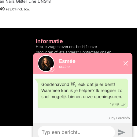
an Nails Glitter Line UNG18
,49
(
€
3,01
incl. btw)
Informatie
Heb je vragen over ons bedrijf, onze
producten of iets anders? Contacteer ons en
wij helpen je graag verder.
Klantenservice: 10:00 tot 16:00 op
weekdagen
info@urbannails.be
+32 (0)11 81 14 05
Heb je een vraag over dit product?