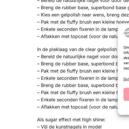
– Bereid de natuurlijke nagel voor door d
– Breng de rubber base, superbond base 
– Kies een gelpolish naar wens, breng dez
– Pak met de fluffy brush een kleine hoeve
– Enkele seconden fixeren in de lamp
– Aflakken met topcoat (voor de natuurlij
Om 
In de plaklaag van de clear gelpolish (voo
inf
– Bereid de natuurlijke nagel voor door d
dez
ver
– Breng de rubber base, superbond base 
nad
– Pak met de fluffy brush een kleine hoeve
– Enkele seconden fixeren in de lamp
Beh
– Breng de rubber base, superbond base 
– Pak met de fluffy brush een kleine hoeve
– Enkele seconden fixeren in de lamp
– Aflakken met topcoat (voor de natuurlij
Als sugar effect met high shine:
– Vijl de kunstnagels in model