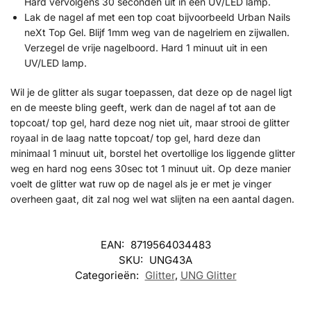
Hard vervolgens 30 seconden uit in een UV/LED lamp.
Lak de nagel af met een top coat bijvoorbeeld Urban Nails
neXt Top Gel. Blijf 1mm weg van de nagelriem en zijwallen.
Verzegel de vrije nagelboord. Hard 1 minuut uit in een
UV/LED lamp.
Wil je de glitter als sugar toepassen, dat deze op de nagel ligt
en de meeste bling geeft, werk dan de nagel af tot aan de
topcoat/ top gel, hard deze nog niet uit, maar strooi de glitter
royaal in de laag natte topcoat/ top gel, hard deze dan
minimaal 1 minuut uit, borstel het overtollige los liggende glitter
weg en hard nog eens 30sec tot 1 minuut uit. Op deze manier
voelt de glitter wat ruw op de nagel als je er met je vinger
overheen gaat, dit zal nog wel wat slijten na een aantal dagen.
EAN:
8719564034483
SKU:
UNG43A
Categorieën:
Glitter
,
UNG Glitter