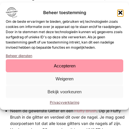
lamp.
Lak de nagel af met Base & Top. Blijf 1mm weg van de
Beheer toestemming
nagelriem en zijwallen. Verzegel de vrije nagelboord. Hard 1
Om de beste ervaringen te bieden, gebruiken wij technologieën zoals
minuut in een UV/LED lamp.
cookies om informatie over je apparaat op te slaan en/of te raadplegen.
Normaal is 1 laagje Base & Top genoeg over de Glitters. Voel
Door in te stemmen met deze technologieën kunnen wij gegevens zoals
je ze toch nog zitten? Breng dan een tweede laagje Base &
surfgedrag of unieke ID's op deze site verwerken. Als je geen
toestemming geeft of uw toestemming intrekt, kan dit een nadelige
Top aan. Hard 1 minuut uit in een UV/LED lamp.
invloed hebben op bepaalde functies en mogelijkheden.
Cleans de nagel met Urban Nails Cleanser of
Magic Prep
en
een wipe.
Beheer diensten
Accepteren
Werkwijze op kunstnagels, inpoetsen (gel of acryl)
Weigeren
Werk de nagel volledig af tot en met het vijlen, buffen en
stof verwijderen
Bekijk voorkeuren
Breng de eerst laag Gel Polish aan. Hard 1 minuut uit in een
UV/LED lamp.
Privacyverklaring
Herhaal de vorige stap.
Neem de gewenste Glitter en een
Fluffy Brush
. Dip je Fluffy
Brush in de glitter en verdeel dit over de nagel. Je mag goed
doorpoetsen tot dat alle losse glitters van de nagels af zijn.