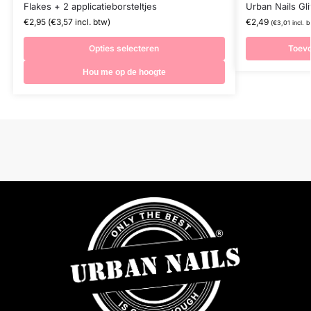
Flakes + 2 applicatieborsteltjes
Urban Nails Gl
€
2,95
(
€
3,57
incl. btw)
€
2,49
(
€
3,01
incl. b
Opties selecteren
Toev
Hou me op de hoogte