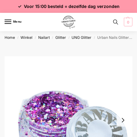
✓ Voor 15:00 besteld = dezelfde dag verzonden
✓ Gratis verzending vanaf €75 excl. btw
✓ Meer dan 4000 producten
Menu
0
Home
Winkel
Nailart
Glitter
UNG Glitter
Urban Nails Glitter Line UNG43A
/
/
/
/
/