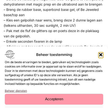
dehydrateren met magic prep en de ultrabond aan te brengen
– Breng de rubber base, superbond base gel, of Be Jeweled
base/top aan
– Kies een gelpolish naar wens, breng deze 2 dunne lagen aan
(telkens uitharden, 30 sec sunlight, 2 min UV)
– Pak met de fluf de glitters op en poets deze in de plaklaag
van de gelpolish.
– Enkele seconden fixeren in de lamp
– Aflakken met topcoat (voor de natuurlijke nagels Be Jeweled
base/topof next top, kunstnagels high shine, glossy top of next
Beheer toestemming
top)
Om de beste ervaringen te bieden, gebruiken wij technologieën zoals
cookies om informatie over je apparaat op te slaan en/of te raadplegen.
Door in te stemmen met deze technologieën kunnen wij gegevens zoals
EAN:
8719564002482
surfgedrag of unieke ID's op deze site verwerken. Als je geen
SKU:
UD13
toestemming geeft of uw toestemming intrekt, kan dit een nadelige
Categorie:
Unicorn Dust
invloed hebben op bepaalde functies en mogelijkheden.
Beheer diensten
Gerelateerde
Accepteren