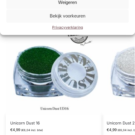
producten
Weigeren
Bekijk voorkeuren
Privacyverklaring
Unicorn Dust 16
Unicorn Dust 
€
4,99
€
4,99
(
€
6,04
incl. btw)
(
€
6,04
incl. 