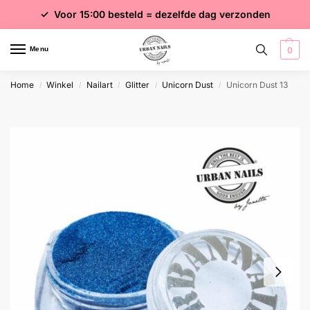
✓ Voor 15:00 besteld = dezelfde dag verzonden
✓ Gratis verzending vanaf €75 excl. btw
✓ Meer dan 4000 producten
Menu
0
Home
Winkel
Nailart
Glitter
Unicorn Dust
Unicorn Dust 13
/
/
/
/
/