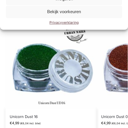
producten
Bekijk voorkeuren
Privacyverklaring
Unicorn Dust 16
Unicorn Dust 
€
4,99
€
4,99
(
€
6,04
incl. btw)
(
€
6,04
incl. 