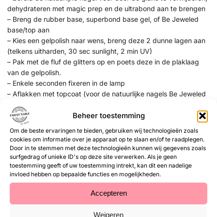
dehydrateren met magic prep en de ultrabond aan te brengen
– Breng de rubber base, superbond base gel, of Be Jeweled
base/top aan
– Kies een gelpolish naar wens, breng deze 2 dunne lagen aan
(telkens uitharden, 30 sec sunlight, 2 min UV)
– Pak met de fluf de glitters op en poets deze in de plaklaag
van de gelpolish.
– Enkele seconden fixeren in de lamp
– Aflakken met topcoat (voor de natuurlijke nagels Be Jeweled
base/topof next top, kunstnagels high shine, glossy top of next
Beheer toestemming
top)
Om de beste ervaringen te bieden, gebruiken wij technologieën zoals
cookies om informatie over je apparaat op te slaan en/of te raadplegen.
EAN:
8719564047575
Door in te stemmen met deze technologieën kunnen wij gegevens zoals
surfgedrag of unieke ID's op deze site verwerken. Als je geen
SKU:
UD27
toestemming geeft of uw toestemming intrekt, kan dit een nadelige
Categorie:
Unicorn Dust
invloed hebben op bepaalde functies en mogelijkheden.
Gerelateerde
Accepteren
Weigeren