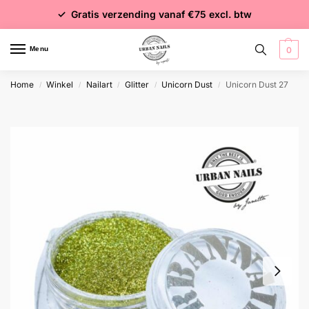
✓ Voor 15:00 besteld = dezelfde dag verzonden
✓ Gratis verzending vanaf €75 excl. btw
✓ Meer dan 4000 producten
Menu
0
Home
Winkel
Nailart
Glitter
Unicorn Dust
Unicorn Dust 27
/
/
/
/
/