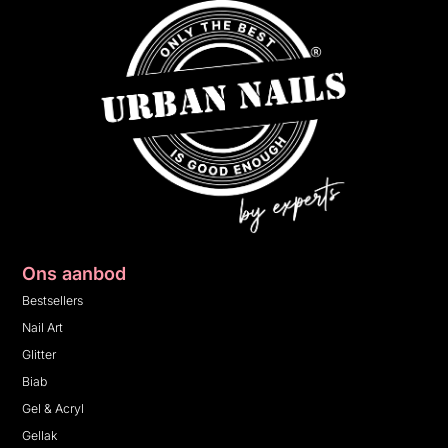
Ons aanbod
Bestsellers
Nail Art
Glitter
Biab
Gel & Acryl
Gellak