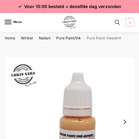
✓ Voor 15:00 besteld = dezelfde dag verzonden
✓ Gratis verzending vanaf €75 excl. btw
✓ Meer dan 4000 producten
Menu
0
Home
Winkel
Nailart
Pure Paint/Ink
Pure Paint Vleestint
/
/
/
/