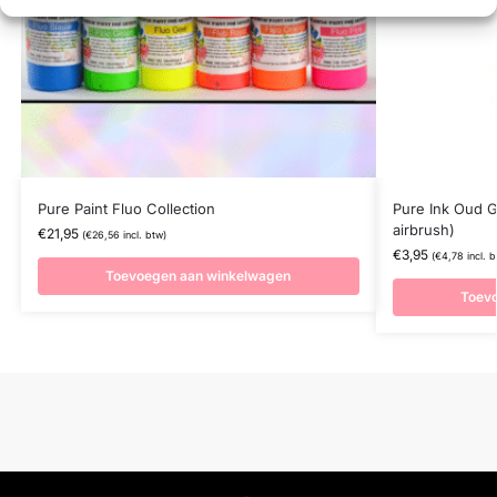
Pure Paint Fluo Collection
Pure Ink Oud 
airbrush)
€
21,95
(
€
26,56
incl. btw)
€
3,95
(
€
4,78
incl. b
Toevoegen aan winkelwagen
Toev