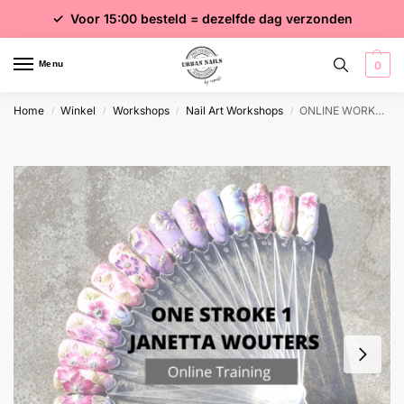
✓ Voor 15:00 besteld = dezelfde dag verzonden
✓ Gratis verzending vanaf €75 excl. btw
✓ Meer dan 4000 producten
Menu
0
Home
Winkel
Workshops
Nail Art Workshops
ONLINE WORKSHOP: One Stroke 1
/
/
/
/