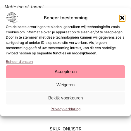
Matte top of topgel
Beheer toestemming
Buffer 100/180
Om de beste ervaringen te bieden, gebruiken wij technologieën zoals
Penselen, bijvoorbeeld:
cookies om informatie over je apparaat op te slaan en/of te raadplegen.
Door in te stemmen met deze technologieën kunnen wij gegevens zoals
surfgedrag of unieke ID's op deze site verwerken. Als je geen
Urban One Stroke 1
toestemming geeft of uw toestemming intrekt, kan dit een nadelige
invloed hebben op bepaalde functies en mogelijkheden.
Urban One stroke 3
Beheer diensten
Urban Absolute liner 0/10
Accepteren
Urban Absolute liner 0/5
Weigeren
*Aanbeveling is een ‘klimaat doosje’ bijvoorbeeld #Johny
verkrijgbaar in de groothandel (zolang de voorraad strekt)
Bekijk voorkeuren
Privacyverklaring
​​​Locatie: Online
SKU:
ONL1STR