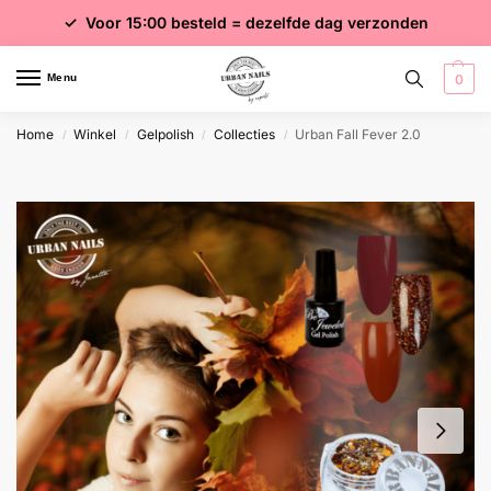
✓ Voor 15:00 besteld = dezelfde dag verzonden
✓ Gratis verzending vanaf €75 excl. btw
✓ Meer dan 4000 producten
Menu
0
Home
Winkel
Gelpolish
Collecties
Urban Fall Fever 2.0
/
/
/
/