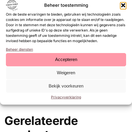
Beheer toestemming
Be Jeweled Gel Polish 98
Om de beste ervaringen te bieden, gebruiken wij technologieën zoals
Be Jeweled Gel Polish 110
cookies om informatie over je apparaat op te slaan en/of te raadplegen.
Be Jeweled Gel Polish 227
Door in te stemmen met deze technologieën kunnen wij gegevens zoals
surfgedrag of unieke ID's op deze site verwerken. Als je geen
Glitter Line 47 (UNG47)
toestemming geeft of uw toestemming intrekt, kan dit een nadelige
invloed hebben op bepaalde functies en mogelijkheden.
Met deze items kan je verschillende nagelsets maken in
Beheer diensten
prachtige herfstkleuren.
Accepteren
*Aangezien de Autumn Ornaments zijn uitverkocht, is deze
versie een alternatief voor Urban Fall Fever.
Weigeren
Bekijk voorkeuren
EAN:
8719564051886
SKU:
68002303
Privacyverklaring
Categorie:
Collecties
Gerelateerde