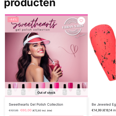
producten
-44%
Out of stock
Sweethearts Gel Polish Collection
Be Jeweled Eg
€
60,00
€
14,99
(
€
18,14
in
€
107,95
(
€
72,60
incl. btw)