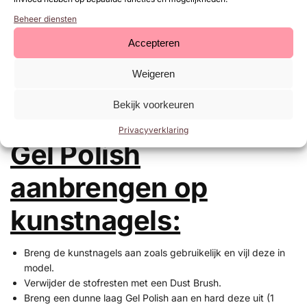
of Structure Gel en deze uitharden (1 minuut UV/LED lamp).
Beheer diensten
Breng een dunne laag Gel Polish aan en hard deze uit (1
minuut UV/LED lamp).
Accepteren
Breng een tweede dunne laag Gel Polish aan en hard deze
uit (1 minuut UV/LED lamp).
Weigeren
Breng een topcoat aan en hard deze uit (1 minuut UV/LED
lamp) bijvoorbeeld de Base/Top of neXt Top Gel.
Bekijk voorkeuren
Privacyverklaring
Gel Polish
aanbrengen op
kunstnagels:
Breng de kunstnagels aan zoals gebruikelijk en vijl deze in
model.
Verwijder de stofresten met een Dust Brush.
Breng een dunne laag Gel Polish aan en hard deze uit (1