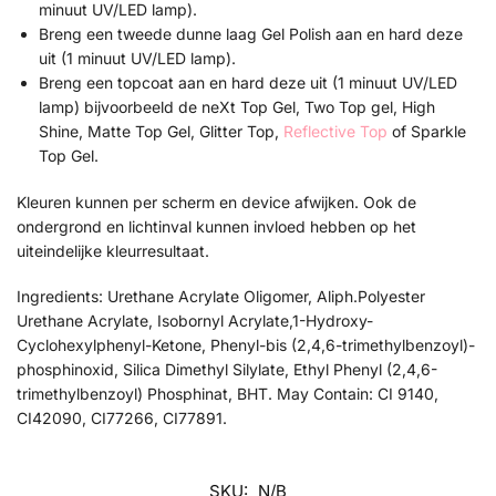
minuut UV/LED lamp).
Breng een tweede dunne laag Gel Polish aan en hard deze
uit (1 minuut UV/LED lamp).
Breng een topcoat aan en hard deze uit (1 minuut UV/LED
lamp) bijvoorbeeld de neXt Top Gel, Two Top gel, High
Shine, Matte Top Gel, Glitter Top,
Reflective Top
of Sparkle
Top Gel.
Kleuren kunnen per scherm en device afwijken. Ook de
ondergrond en lichtinval kunnen invloed hebben op het
uiteindelijke kleurresultaat.
Ingredients: Urethane Acrylate Oligomer, Aliph.Polyester
Urethane Acrylate, Isobornyl Acrylate,1-Hydroxy-
Cyclohexylphenyl-Ketone, Phenyl-bis (2,4,6-trimethylbenzoyl)-
phosphinoxid, Silica Dimethyl Silylate, Ethyl Phenyl (2,4,6-
trimethylbenzoyl) Phosphinat, BHT. May Contain: CI 9140,
CI42090, CI77266, CI77891.
SKU:
N/B