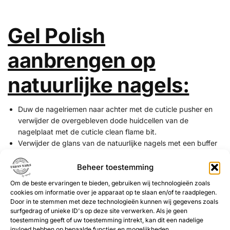
Gel Polish
aanbrengen op
natuurlijke nagels:
Duw de nagelriemen naar achter met de cuticle pusher en
verwijder de overgebleven dode huidcellen van de
nagelplaat met de cuticle clean flame bit.
Verwijder de glans van de natuurlijke nagels met een buffer
of zachte 180 grit vijl.
Dehydrateer de natuurlijke nagels met
Magic Prep
.
Beheer toestemming
Breng de
Ultrabond
(primer) aan.
Om de beste ervaringen te bieden, gebruiken wij technologieën zoals
Breng een dunne laag base coat aan en hard deze uit (30
cookies om informatie over je apparaat op te slaan en/of te raadplegen.
sec UV/LED lamp) bijvoorbeeld Rubber Base, Structure Gel,
Door in te stemmen met deze technologieën kunnen wij gegevens zoals
Superbond Base of de Base & Top.
surfgedrag of unieke ID's op deze site verwerken. Als je geen
toestemming geeft of uw toestemming intrekt, kan dit een nadelige
Optioneel kun je een kleine bolling bouwen met Rubber Base
invloed hebben op bepaalde functies en mogelijkheden.