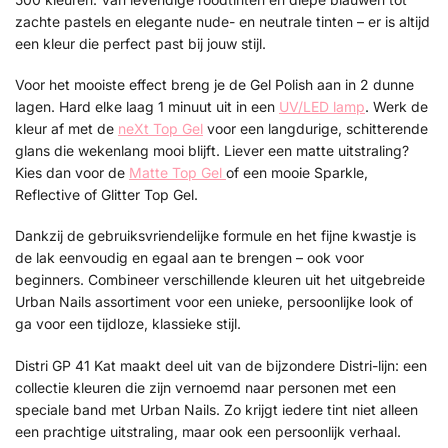
zachte pastels en elegante nude- en neutrale tinten – er is altijd
een kleur die perfect past bij jouw stijl.
Voor het mooiste effect breng je de Gel Polish aan in 2 dunne
lagen. Hard elke laag 1 minuut uit in een
UV/LED lamp
. Werk de
kleur af met de
neXt Top Gel
voor een langdurige, schitterende
glans die wekenlang mooi blijft. Liever een matte uitstraling?
Kies dan voor de
Matte Top Gel
of een mooie Sparkle,
Reflective of Glitter Top Gel.
Dankzij de gebruiksvriendelijke formule en het fijne kwastje is
de lak eenvoudig en egaal aan te brengen – ook voor
beginners. Combineer verschillende kleuren uit het uitgebreide
Urban Nails assortiment voor een unieke, persoonlijke look of
ga voor een tijdloze, klassieke stijl.
Distri GP 41 Kat maakt deel uit van de bijzondere Distri-lijn: een
collectie kleuren die zijn vernoemd naar personen met een
speciale band met Urban Nails. Zo krijgt iedere tint niet alleen
een prachtige uitstraling, maar ook een persoonlijk verhaal.