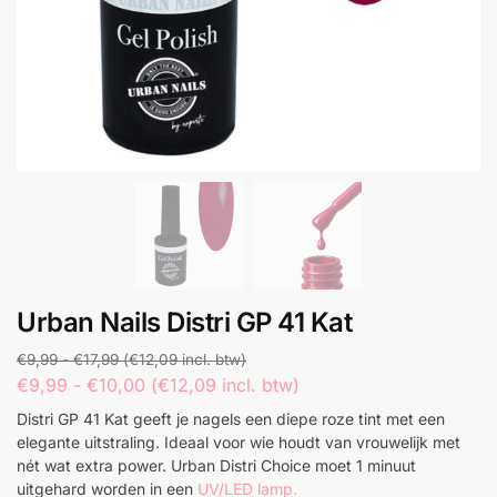
Urban Nails Distri GP 41 Kat
€
9,99
-
€
17,99
(
€
12,09
incl. btw)
€
9,99
-
€
10,00
(
€
12,09
incl. btw)
Distri GP 41 Kat geeft je nagels een diepe roze tint met een
elegante uitstraling. Ideaal voor wie houdt van vrouwelijk met
nét wat extra power. Urban Distri Choice moet 1 minuut
uitgehard worden in een
UV/LED lamp.