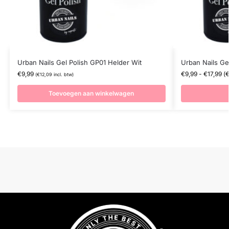
Urban Nails Gel Polish GP01 Helder Wit
Urban Nails Ge
€
9,99
€
9,99
-
€
17,99
(
(
€
12,09
incl. btw)
Toevoegen aan winkelwagen