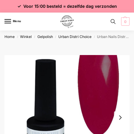
✓ Voor 15:00 besteld = dezelfde dag verzonden
✓ Gratis verzending vanaf €75 excl. btw
✓ Meer dan 4000 producten
Menu
0
Home
Winkel
Gelpolish
Urban Distri Choice
Urban Nails Distri GP 41 Kat
/
/
/
/