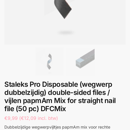
Staleks Pro Disposable (wegwerp
dubbelzijdig) double-sided files /
vijlen papmAm Mix for straight nail
file (50 pc) DFCMix
€
9,99
(
€
12,09
incl. btw)
Dubbelzijdige wegwerpvijltjes papmAm mix voor rechte