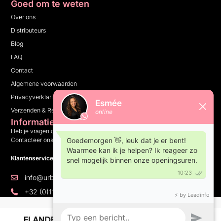
Goed om te weten
Over ons
Distributeurs
Blog
FAQ
Contact
Algemene voorwaarden
Privacyverklaring
Verzenden & Retourneren
Informatie
Heb je vragen over ons bedrijf, onze producten of iets anders?
Contacteer ons en wij helpen je graag verder.
Klantenservice: 10:00 tot 16:00 op weekdagen
info@urbannails.be
+32 (0)11 81 14 05