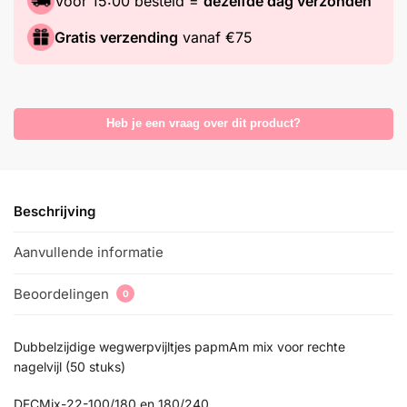
Voor 15:00 besteld =
dezelfde dag verzonden
Gratis verzending
vanaf €75
Heb je een vraag over dit product?
Beschrijving
Aanvullende informatie
Beoordelingen
0
Dubbelzijdige wegwerpvijltjes papmAm mix voor rechte
nagelvijl (50 stuks)
DFCMix-22-100/180 en 180/240