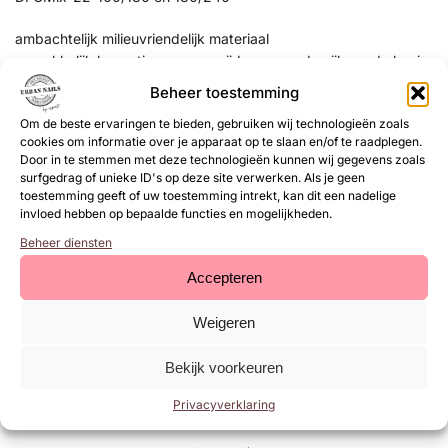
ambachtelijk milieuvriendelijk materiaal
gemakkelijk bevestigen en verwijderen van de vijl van de basis
betrouwbare fixatie
Beheer toestemming
schuurmiddel van hoge kwaliteit
Om de beste ervaringen te bieden, gebruiken wij technologieën zoals
functionaliteit op het werk
cookies om informatie over je apparaat op te slaan en/of te raadplegen.
versnelt het proces van de nailstylist
Door in te stemmen met deze technologieën kunnen wij gegevens zoals
schoon, lijmvrij gereedschap na het werk
surfgedrag of unieke ID's op deze site verwerken. Als je geen
voor eenmalig gebruik
toestemming geeft of uw toestemming intrekt, kan dit een nadelige
50 stuks per pak
invloed hebben op bepaalde functies en mogelijkheden.
Gemaakt in de vorm: recht
Beheer diensten
korrel 100/180 korrel 180/240
Accepteren
BELANGRIJK!
Voor het gebruiksgemak:
Weigeren
zwart schuurpapier – lagere korrel (voor basiswerkzaamheden)
blauw slijpmiddel – hogere korrel (voor
Bekijk voorkeuren
afwerkingswerkzaamheden)
Privacyverklaring