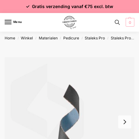
✓ Voor 15:00 besteld = dezelfde dag verzonden
✓ Gratis verzending vanaf €75 excl. btw
✓ Meer dan 4000 producten
Menu
0
Home
Winkel
Materialen
Pedicure
Staleks Pro
Staleks Pro vijlen/refills
/
/
/
/
/