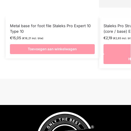
Metal base for foot file Staleks Pro Expert 10
Staleks Pro Strai
Type 10
(core / base) 
€
15,05
€
2,19
(
€
18,21
incl. btw)
(
€
2,65
incl. bt
Toevoegen aan winkelwagen
H