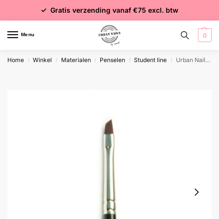
✓ Voor 15:00 besteld = dezelfde dag verzonden
✓ Gratis verzending vanaf €75 excl. btw
✓ Meer dan 4000 producten
Menu
0
Home
Winkel
Materialen
Penselen
Student line
Urban Nails One Stroke Oblique 4 Penseel
/
/
/
/
/