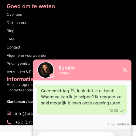
Goed om te weten
Over ons
Distributeurs
Blog
FAQ
Contact
Algemene voorwaarden
Privacyverklaring
Verzenden & Retourneren
Informatie
Heb je vragen over ons bedrijf, onze producten of iets anders?
Contacteer ons en wij helpen je graag verder.
Klantenservice: 10:00 tot 16:00 op weekdagen
info@urbannails.be
+32 (0)11 81 14 05