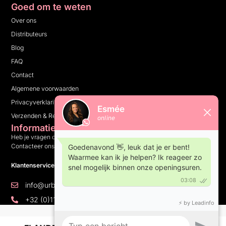
Goed om te weten
Over ons
Distributeurs
Blog
FAQ
Contact
Algemene voorwaarden
Privacyverklaring
Verzenden & Retourneren
Informatie
Heb je vragen over ons bedrijf, onze producten of iets anders?
Contacteer ons en wij helpen je graag verder.
Klantenservice: 10:00 tot 16:00 op weekdagen
info@urbannails.be
+32 (0)11 81 14 05