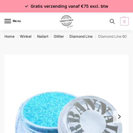
✓ Voor 15:00 besteld = dezelfde dag verzonden
✓ Gratis verzending vanaf €75 excl. btw
✓ Meer dan 4000 producten
Menu
0
Home
Winkel
Nailart
Glitter
Diamond Line
Diamond Line 60
/
/
/
/
/