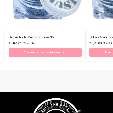
Urban Nails Diamond Line 05
Urban Nails Di
€
2,99
€
2,99
(
€
3,62
incl. btw)
(
€
3,62
incl. b
Toevoegen aan winkelwagen
Toev