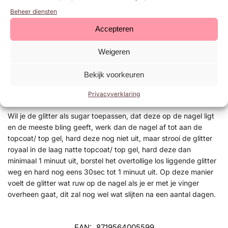
Herhaal de vorige stap.
Beheer diensten
Neem de gewenste Glitter en een
Fluffy
Brush. Dip je Fluffy
Brush in de glitter en verdeel dit over de nagel. Je mag goed
Accepteren
doorpoetsen tot dat alle losse glitters van de nagels af zijn.
Hard vervolgens 30 seconden uit in een UV/LED lamp.
Weigeren
Lak de nagel af met een top coat bijvoorbeeld Urban Nails
neXt Top Gel. Blijf 1mm weg van de nagelriem en zijwallen.
Bekijk voorkeuren
Verzegel de vrije nagelboord. Hard 1 minuut uit in een
Privacyverklaring
UV/LED lamp.
Wil je de glitter als sugar toepassen, dat deze op de nagel ligt
en de meeste bling geeft, werk dan de nagel af tot aan de
topcoat/ top gel, hard deze nog niet uit, maar strooi de glitter
royaal in de laag natte topcoat/ top gel, hard deze dan
minimaal 1 minuut uit, borstel het overtollige los liggende glitter
weg en hard nog eens 30sec tot 1 minuut uit. Op deze manier
voelt de glitter wat ruw op de nagel als je er met je vinger
overheen gaat, dit zal nog wel wat slijten na een aantal dagen.
EAN:
8719564005599