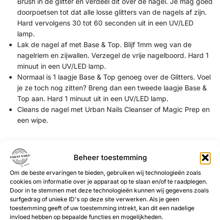
Brush in de glitter en verdeel dit over de nagel. Je mag goed
doorpoetsen tot dat alle losse glitters van de nagels af zijn.
Hard vervolgens 30 tot 60 seconden uit in een UV/LED
lamp.
Lak de nagel af met Base & Top. Blijf 1mm weg van de
nagelriem en zijwallen. Verzegel de vrije nagelboord. Hard 1
minuut in een UV/LED lamp.
Normaal is 1 laagje Base & Top genoeg over de Glitters. Voel
je ze toch nog zitten? Breng dan een tweede laagje Base &
Top aan. Hard 1 minuut uit in een UV/LED lamp.
Cleans de nagel met Urban Nails Cleanser of Magic Prep en
een wipe.
Werkwijze op kunstnagels,
Beheer toestemming
inpoetsen (gel of acryl)
Om de beste ervaringen te bieden, gebruiken wij technologieën zoals
Werk de nagel volledig af tot en met het vijlen, buffen en
cookies om informatie over je apparaat op te slaan en/of te raadplegen.
Door in te stemmen met deze technologieën kunnen wij gegevens zoals
stof verwijderen.
surfgedrag of unieke ID's op deze site verwerken. Als je geen
Breng de eerst laag Gel Polish aan. Hard 1 minuut uit in een
toestemming geeft of uw toestemming intrekt, kan dit een nadelige
UV/LED lamp.
invloed hebben op bepaalde functies en mogelijkheden.