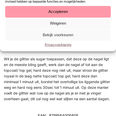
invloed hebben op bepaalde functies en mogelijkheden.
Herhaal de vorige stap.
Neem de gewenste Glitter en een
Fluffy
Brush. Dip je Fluffy
Accepteren
Brush in de glitter en verdeel dit over de nagel. Je mag goed
doorpoetsen tot dat alle losse glitters van de nagels af zijn.
Weigeren
Hard vervolgens 30 seconden uit in een UV/LED lamp.
Lak de nagel af met een top coat bijvoorbeeld Urban Nails
Bekijk voorkeuren
neXt Top Gel. Blijf 1mm weg van de nagelriem en zijwallen.
Verzegel de vrije nagelboord. Hard 1 minuut uit in een
Privacyverklaring
UV/LED lamp.
Wil je de glitter als sugar toepassen, dat deze op de nagel ligt
en de meeste bling geeft, werk dan de nagel af tot aan de
topcoat/ top gel, hard deze nog niet uit, maar strooi de glitter
royaal in de laag natte topcoat/ top gel, hard deze dan
minimaal 1 minuut uit, borstel het overtollige los liggende glitter
weg en hard nog eens 30sec tot 1 minuut uit. Op deze manier
voelt de glitter wat ruw op de nagel als je er met je vinger
overheen gaat, dit zal nog wel wat slijten na een aantal dagen.
EAN:
8719564005605