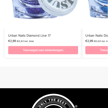
Urban Nails Diamond Line 17
Urban Nails Di
€
2,99
€
2,99
(
€
3,62
incl. btw)
(
€
3,62
incl. b
Toevoegen aan winkelwagen
Toev