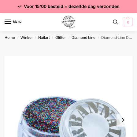
✓ Voor 15:00 besteld = dezelfde dag verzonden
✓ Gratis verzending vanaf €75 excl. btw
✓ Meer dan 4000 producten
Menu
0
Home
Winkel
Nailart
Glitter
Diamond Line
Diamond Line DL61
/
/
/
/
/