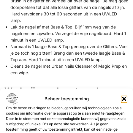
Brush in de glitter en verdeel dit over de nagel. Je mag goed
doorpoetsen tot dat alle losse glitters van de nagels af zijn.
Hard vervolgens 30 tot 60 seconden uit in een UV/LED
lamp.
Lak de nagel af met Base & Top. Blijf 1mm weg van de
nagelriem en zijwallen. Verzegel de vrije nagelboord. Hard 1
minuut in een UV/LED lamp.
Normaal is 1 laagje Base & Top genoeg over de Glitters. Voel
je ze toch nog zitten? Breng dan een tweede laagje Base &
Top aan. Hard 1 minuut uit in een UV/LED lamp.
Cleans de nagel met Urban Nails Cleanser of Magic Prep en
een wipe.
Werkwijze op kunstnagels,
inpoetsen (gel of acryl)
Beheer toestemming
Om de beste ervaringen te bieden, gebruiken wij technologieën zoals
Werk de nagel volledig af tot en met het vijlen, buffen en
cookies om informatie over je apparaat op te slaan en/of te raadplegen.
stof verwijderen.
Door in te stemmen met deze technologieën kunnen wij gegevens zoals
Breng de eerst laag Gel Polish aan. Hard 1 minuut uit in een
surfgedrag of unieke ID's op deze site verwerken. Als je geen
UV/LED lamp.
toestemming geeft of uw toestemming intrekt, kan dit een nadelige