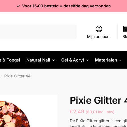
✓ Voor 15:00 besteld = dezelfde dag verzonden
Zoeken
Mijn account
Bl
e & Topgel
Natural Nail
Gel & Acryl
Materialen
Pixie Glitter 44
/
Pixie Glitter
€
2,49
(
€
3,01
incl. btw)
De PiXie Glitter glitter is een 
kwaliteit. Je kunt hem verwerke