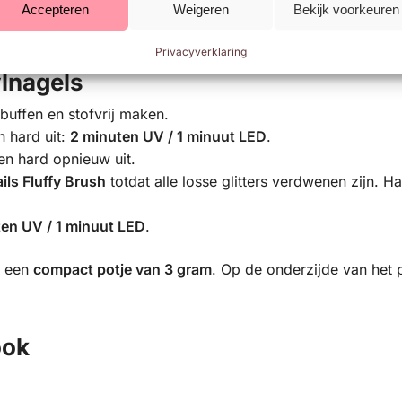
Top aanbrengen en opnieuw uitharden.
Accepteren
Weigeren
Bekijk voorkeuren
ser
en een wipe.
Privacyverklaring
ylnagels
 buffen en stofvrij maken.
n hard uit:
2 minuten UV / 1 minuut LED
.
en hard opnieuw uit.
ils Fluffy Brush
totdat alle losse glitters verdwenen zijn. H
en UV / 1 minuut LED
.
n een
compact potje van 3 gram
. Op de onderzijde van het p
ook