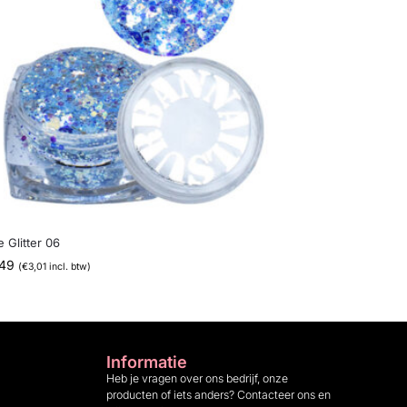
e Glitter 06
,49
(
€
3,01
incl. btw)
Informatie
Heb je vragen over ons bedrijf, onze
producten of iets anders? Contacteer ons en