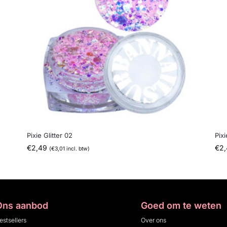
Pixie Glitter 02
Pixi
€
2,49
€
2
(
€
3,01
incl. btw)
Ons aanbod
Goed om te weten
estsellers
Over ons