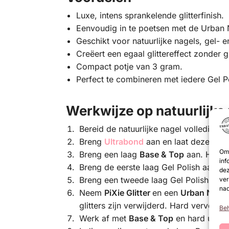
Luxe, intens sprankelende glitterfinish.
Eenvoudig in te poetsen met de Urban 
Geschikt voor natuurlijke nagels, gel- e
Creëert een egaal glittereffect zonder g
Compact potje van 3 gram.
Perfect te combineren met iedere Gel Po
Werkwijze op natuurlijke
Bereid de natuurlijke nagel volledig v
Breng
Ultrabond
aan en laat deze aan 
Om 
Breng een laag
Base & Top
aan. Hard u
inf
Breng de eerste laag Gel Polish aan en
dez
Breng een tweede laag Gel Polish aan 
ver
nad
Neem
PiXie Glitter
en een
Urban Nails 
glitters zijn verwijderd. Hard vervolgen
Beh
Werk af met
Base & Top
en hard uit:
2