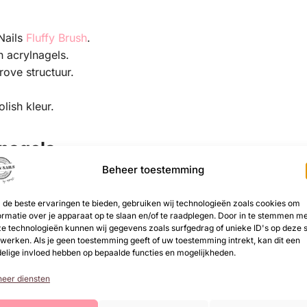
Nails
Fluffy Brush
.
n acrylnagels.
rove structuur.
lish kleur.
 nagels
Beheer toestemming
oor met een
PREP
.
de lucht drogen.
de beste ervaringen te bieden, gebruiken wij technologieën zoals cookies om
it:
2 minuten UV / 1 minuut LED
.
ormatie over je apparaat op te slaan en/of te raadplegen. Door in te stemmen m
 hard uit:
2 minuten UV / 1 minuut LED
.
e technologieën kunnen wij gegevens zoals surfgedrag of unieke ID's op deze s
en hard opnieuw uit.
werken. Als je geen toestemming geeft of uw toestemming intrekt, kan dit een
elige invloed hebben op bepaalde functies en mogelijkheden.
Fluffy Brush
. Dip de brush in de glitter en poets deze gelij
s uit:
1 minuut UV / 30 seconden LED
.
eer diensten
 minuten UV / 1 minuut LED
.