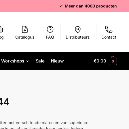
✓ Meer dan 4000 producten
og
Catalogus
FAQ
Distributeurs
Contact
Workshops
Sale
Nieuw
€
0,00
0
 44
glitter met verschillende maten en van superieure
n in gel of acryl zonder kleur verlies. Iedere