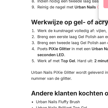
Indien nodig een tweede laag Base & 
Reinig de nagel met
Urban Nails
Clean
Werkwijze op gel- of acr
Werk de kunstnagel volledig af: vijlen,
Breng een eerste laag Gel Polish aan e
Breng een tweede laag Gel Polish aan 
Poets
PiXie Glitter
in met een
Urban Na
seconden LED
.
Werk af met
Top Gel
. Hard uit:
2 minut
Urban Nails PiXie Glitter wordt geleverd i
nummer van de glitter.
Andere klanten kochten 
Urban Nails Fluffy Brush
Urban Nails Brilliant Top Gel