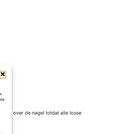
et
ite
kmatig over de nagel totdat alle losse