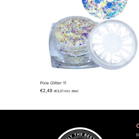
Pixie Glitter 11
€
2,49
(
€
3,01
incl. btw)
B