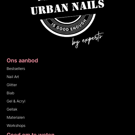
Ons aanbod
Bestsellers
Nail Art
Glitter
Biab
Gel & Acryl
Gellak
Materialen
Workshops
Goed om te weten