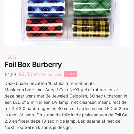
- 50%
Foil Box Burberry
€
2,50
€
4,99
-50%
(
€
3,03
incl. btw)
Deze boxen bevatten 10 stuks folie met prints
Maak een basis met Acryl / Gel / NeXt gel of rubber en lak
deze naar wens met Be Jeweled Gelpolish, 60 sec uitharden in
een LED of 2 min in een UV lamp, niet cleansen maar direct de
foil Gel 2.0 aanbrengen en 30 sec uitharden in een LED of 2 min
in een UV lamp. Druk dan de folie in de plaklaag van de Foil Gel
2.0 en fixeer deze 10 sec in de lamp. Lak daarna af met de
NeXt Top Gel en klaar is je design.