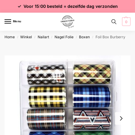
✓ Voor 15:00 besteld = dezelfde dag verzonden
✓ Gratis verzending vanaf €75 excl. btw
✓ Meer dan 4000 producten
Menu
0
Home
Winkel
Nailart
Nagel Folie
Boxen
Foil Box Burberry
/
/
/
/
/