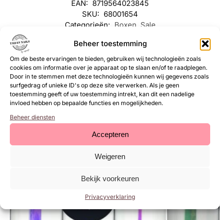
EAN:
8719564023845
SKU:
68001654
Categorieën:
Boxen
,
Sale
Merk:
Urban Nails
Beheer toestemming
Om de beste ervaringen te bieden, gebruiken wij technologieën zoals
Gerelateerde
cookies om informatie over je apparaat op te slaan en/of te raadplegen.
Door in te stemmen met deze technologieën kunnen wij gegevens zoals
producten
surfgedrag of unieke ID's op deze site verwerken. Als je geen
toestemming geeft of uw toestemming intrekt, kan dit een nadelige
invloed hebben op bepaalde functies en mogelijkheden.
Beheer diensten
-74%
-74%
Accepteren
Weigeren
Bekijk voorkeuren
Privacyverklaring