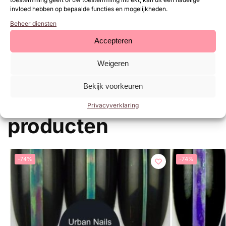
Breng de tape met het eigen ontwerp aan
invloed hebben op bepaalde functies en mogelijkheden.
Breng een neXt Top Gel aan om de striping tape te sealen
Beheer diensten
Accepteren
SKU:
N/B
Categorieën:
Stickers/Waterdecals
,
Sale
Weigeren
Merk:
Urban Nails
Bekijk voorkeuren
Gerelateerde
Privacyverklaring
producten
-74%
-74%