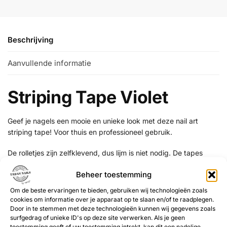
Beschrijving
Aanvullende informatie
Striping Tape Violet
Geef je nagels een mooie en unieke look met deze nail art
striping tape! Voor thuis en professioneel gebruik.
De rolletjes zijn zelfklevend, dus lijm is niet nodig. De tapes
kunnen samen gebruikt worden met UV gel, acrylnagels,
Beheer toestemming
nagellak etc.
Om de beste ervaringen te bieden, gebruiken wij technologieën zoals
Hoe te gebruiken:
cookies om informatie over je apparaat op te slaan en/of te raadplegen.
Door in te stemmen met deze technologieën kunnen wij gegevens zoals
Lak de nagel met de gewenste kleur be jeweled gel polish
surfgedrag of unieke ID's op deze site verwerken. Als je geen
toestemming geeft of uw toestemming intrekt, kan dit een nadelige