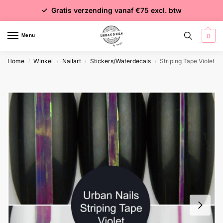
✓ Voor 15:00 besteld = dezelfde dag verzonden
✓ Gratis verzending vanaf €75 excl. btw
✓ Meer dan 4000 producten
Menu
0
Home
Winkel
Nailart
Stickers/Waterdecals
Striping Tape Violet
/
/
/
/