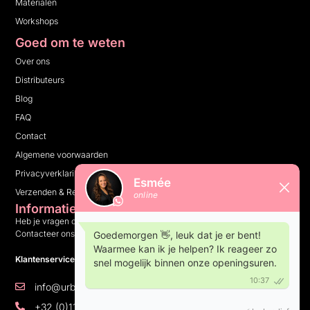
Materialen
Workshops
Goed om te weten
Over ons
Distributeurs
Blog
FAQ
Contact
Algemene voorwaarden
Privacyverklaring
Verzenden & Retourneren
Informatie
Heb je vragen over ons bedrijf, onze producten of iets anders?
Contacteer ons en wij helpen je graag verder.
Klantenservice: 10:00 tot 16:00 op weekdagen
info@urbannails.be
+32 (0)11 81 14 05