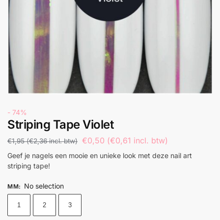
- 74%
Striping Tape Violet
€
0,50
(
€
0,61
incl. btw)
€
1,95
(
€
2,36
incl. btw)
Geef je nagels een mooie en unieke look met deze nail art
striping tape!
No selection
MM
:
1
2
3