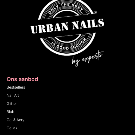
Ons aanbod
Bestsellers
Nail Art
Glitter
Biab
Gel & Acryl
Gellak