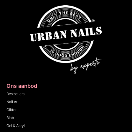
Ons aanbod
Bestsellers
Nail Art
Glitter
Biab
Gel & Acryl