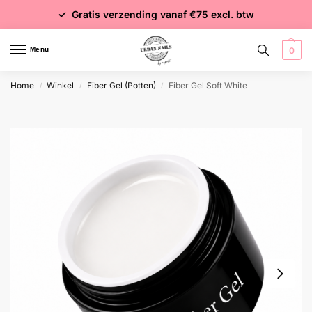
✓ Voor 15:00 besteld = dezelfde dag verzonden
✓ Gratis verzending vanaf €75 excl. btw
✓ Meer dan 4000 producten
Menu
0
Home
Winkel
Fiber Gel (Potten)
Fiber Gel Soft White
/
/
/