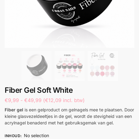
Fiber Gel Soft White
€
9,99
-
€
49,99
(
€
12,09
incl. btw)
Fiber gel
is een gelproduct om gelnagels mee te plaatsen. Door
kleine glasvezeldeeltjes in de gel, wordt de stevigheid van een
acrylnagel benaderd met het gebruiksgemak van gel.
No selection
INHOUD
: