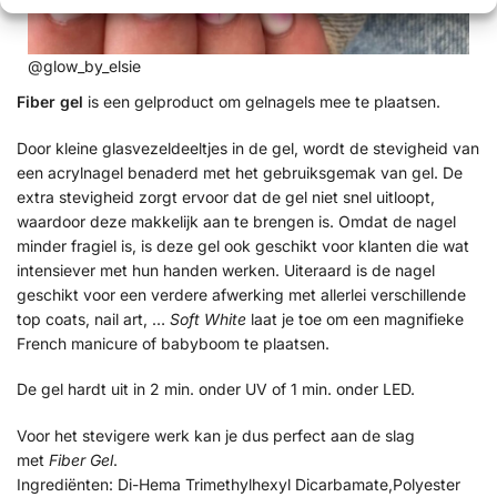
@glow_by_elsie
@g
Fiber gel
is een gelproduct om gelnagels mee te plaatsen.
Door kleine glasvezeldeeltjes in de gel, wordt de stevigheid van
een acrylnagel benaderd met het gebruiksgemak van gel. De
extra stevigheid zorgt ervoor dat de gel niet snel uitloopt,
waardoor deze makkelijk aan te brengen is. Omdat de nagel
minder fragiel is, is deze gel ook geschikt voor klanten die wat
intensiever met hun handen werken. Uiteraard is de nagel
geschikt voor een verdere afwerking met allerlei verschillende
top coats, nail art, …
Soft White
laat je toe om een magnifieke
French manicure of babyboom te plaatsen.
De gel hardt uit in 2 min. onder UV of 1 min. onder LED.
Voor het stevigere werk kan je dus perfect aan de slag
met
Fiber Gel
.
Ingrediënten: Di-Hema Trimethylhexyl Dicarbamate,Polyester