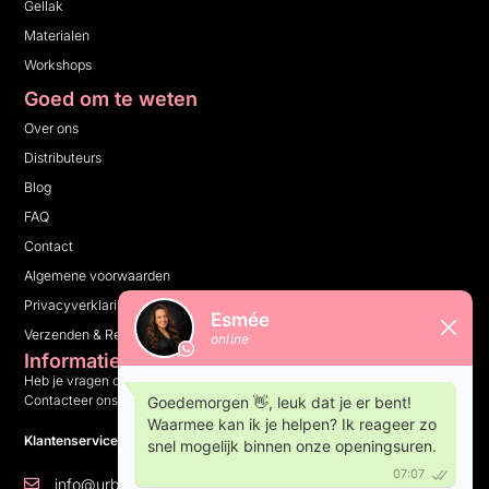
Gellak
Materialen
Workshops
Goed om te weten
Over ons
Distributeurs
Blog
FAQ
Contact
Algemene voorwaarden
Privacyverklaring
Verzenden & Retourneren
Informatie
Heb je vragen over ons bedrijf, onze producten of iets anders?
Contacteer ons en wij helpen je graag verder.
Klantenservice: 10:00 tot 16:00 op weekdagen
info@urbannails.be