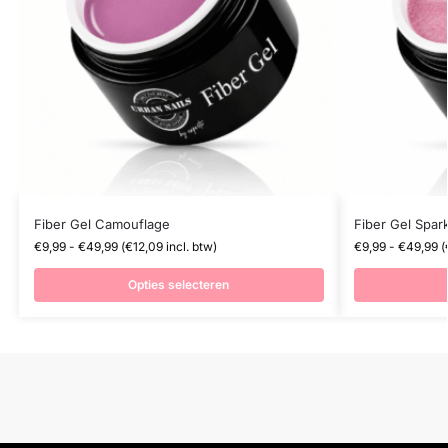
Fiber Gel Camouflage
Fiber Gel Spark
€
9,99
-
€
49,99
(
€
12,09
incl. btw)
€
9,99
-
€
49,99
(
Opties selecteren