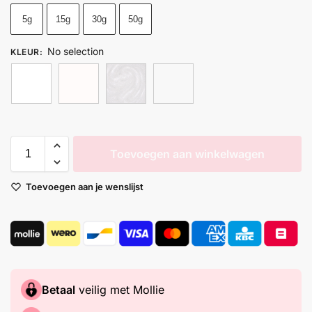
5g
15g
30g
50g
No selection
KLEUR
:
Toevoegen aan winkelwagen
Toevoegen aan je wenslijst
Betaal
veilig met Mollie