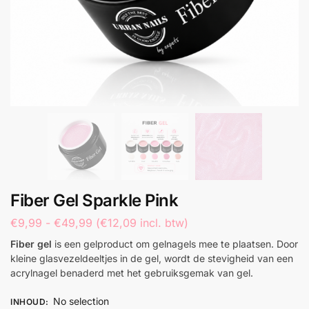
Fiber Gel Sparkle Pink
€
9,99
-
€
49,99
(
€
12,09
incl. btw)
Fiber gel
is een gelproduct om gelnagels mee te plaatsen. Door
kleine glasvezeldeeltjes in de gel, wordt de stevigheid van een
acrylnagel benaderd met het gebruiksgemak van gel.
No selection
INHOUD
: