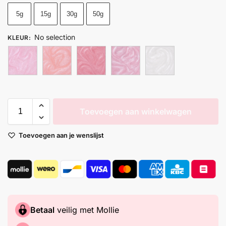
5g
15g
30g
50g
No selection
KLEUR
:
Toevoegen aan winkelwagen
Toevoegen aan je wenslijst
Betaal
veilig met Mollie