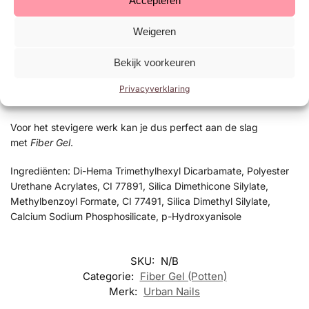
Accepteren
minder fragiel is, is deze gel ook geschikt voor klanten die wat
intensiever met hun handen werken. Uiteraard is de nagel
Weigeren
geschikt voor een verdere afwerking met allerlei verschillende
top coats, nail art, …
Baby Pink
is bv. erg geschikt voor het
Bekijk voorkeuren
toepassen van babyboom of French manicure.
Privacyverklaring
De gel hardt uit in 2 min. onder UV of 1 min. onder LED.
Voor het stevigere werk kan je dus perfect aan de slag
met
Fiber Gel
.
Ingrediënten: Di-Hema Trimethylhexyl Dicarbamate, Polyester
Urethane Acrylates, CI 77891, Silica Dimethicone Silylate,
Methylbenzoyl Formate, CI 77491, Silica Dimethyl Silylate,
Calcium Sodium Phosphosilicate, p-Hydroxyanisole
SKU:
N/B
Categorie:
Fiber Gel (Potten)
Merk:
Urban Nails