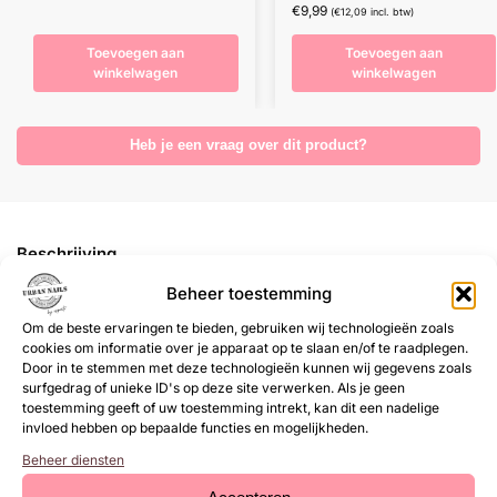
€
9,99
(
€
12,09
incl. btw)
Toevoegen aan
Toevoegen aan
winkelwagen
winkelwagen
Heb je een vraag over dit product?
Beschrijving
Beheer toestemming
Aanvullende informatie
Om de beste ervaringen te bieden, gebruiken wij technologieën zoals
cookies om informatie over je apparaat op te slaan en/of te raadplegen.
Fiber gel
is een gelproduct om gelnagels mee te plaatsen.
Door in te stemmen met deze technologieën kunnen wij gegevens zoals
surfgedrag of unieke ID's op deze site verwerken. Als je geen
toestemming geeft of uw toestemming intrekt, kan dit een nadelige
Door kleine glasvezeldeeltjes in de gel, wordt de stevigheid van
invloed hebben op bepaalde functies en mogelijkheden.
een acrylnagel benaderd met het gebruiksgemak van gel. De
Beheer diensten
extra stevigheid zorgt ervoor dat de gel niet snel uitloopt,
waardoor deze makkelijk aan te brengen is. Omdat de nagel