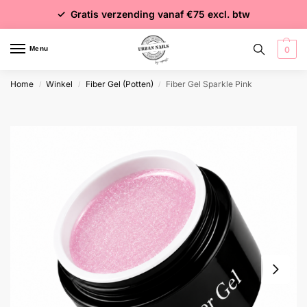
✓ Voor 15:00 besteld = dezelfde dag verzonden
✓ Gratis verzending vanaf €75 excl. btw
✓ Meer dan 4000 producten
Menu
0
Home
Winkel
Fiber Gel (Potten)
Fiber Gel Sparkle Pink
/
/
/