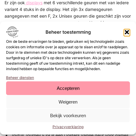
Er zijn ook
displays
met 6 verschillende geuren met van iedere
variant 4 stuks in de display. Het zijn 3x damesgeuren
aangegeven met een F, 2x Unisex geuren die geschikt zijn voor
mannen en vrouwen aangegeven met een U en één
mannengeur aangegeven met een M. Het zijn atomizer /
Beheer toestemming
tasparfum flesjes met 8ml inhoud.
Het is een leuke manier om je
Om de beste ervaringen te bieden, gebruiken wij technologieën zoals
omzet van je salon, winkel te verhogen.
Bovendien zorgt de
cookies om informatie over je apparaat op te slaan en/of te raadplegen.
leuke display ervoor dat het direct de aandacht van je klant
Door in te stemmen met deze technologieën kunnen wij gegevens zoals
trekt. De geuren variëren van bloemig en fris tot warm en
surfgedrag of unieke ID's op deze site verwerken. Als je geen
kruidig, zodat er voor ieder wat wils is. Door de veelzijdigheid
toestemming geeft of uw toestemming intrekt, kan dit een nadelige
invloed hebben op bepaalde functies en mogelijkheden.
van de geuren kunnen klanten gemakkelijk een favoriet vinden,
wat leidt tot herhaalaankopen en tevreden klanten. Het zijn
Beheer diensten
echte niche geuren met een goede houdbaarheid. Het display
Accepteren
zelf is compact, vrolijk en stijlvol, waardoor het naadloos in elk
saloninterieur past. Plaats het op een prominente plek bij de
Weigeren
kassa of in de wachtruimte voor maximale zichtbaarheid. Met
Joyfull Journey parfum creëer je niet alleen een aangename
Bekijk voorkeuren
geurbeleving in je salon, maar ook een extra bron van
inkomsten.
Privacyverklaring
Joyfull Journey F39 is een Oosters Vanille geur voor dames.