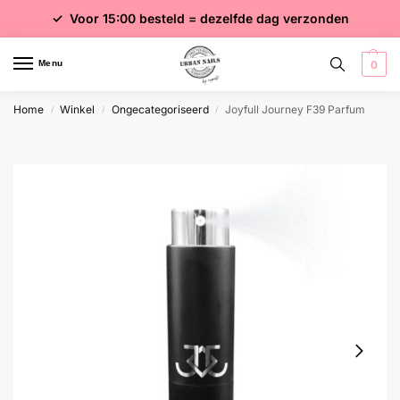
✓ Voor 15:00 besteld = dezelfde dag verzonden
✓ Gratis verzending vanaf €75 excl. btw
✓ Meer dan 4000 producten
Menu
0
Home
Winkel
Ongecategoriseerd
Joyfull Journey F39 Parfum
/
/
/