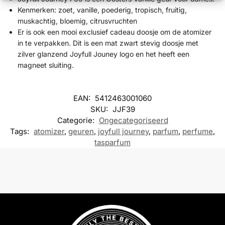
Kenmerken: zoet, vanille, poederig, tropisch, fruitig,
muskachtig, bloemig, citrusvruchten
Er is ook een mooi exclusief cadeau doosje om de atomizer
in te verpakken. Dit is een mat zwart stevig doosje met
zilver glanzend Joyfull Jouney logo en het heeft een
magneet sluiting.
EAN:
5412463001060
SKU:
JJF39
Categorie:
Ongecategoriseerd
Tags:
atomizer
,
geuren
,
joyfull journey
,
parfum
,
perfume
,
tasparfum