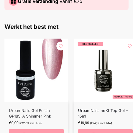
Gratis verzending
vanaf €75
Werkt het best met
Urban Nails Gel Polish
Urban Nails neXt Top Gel –
GP185-A Shimmer Pink
15ml
€
9,99
€
19,99
(
€
12,09
incl. btw)
(
€
24,19
incl. btw)