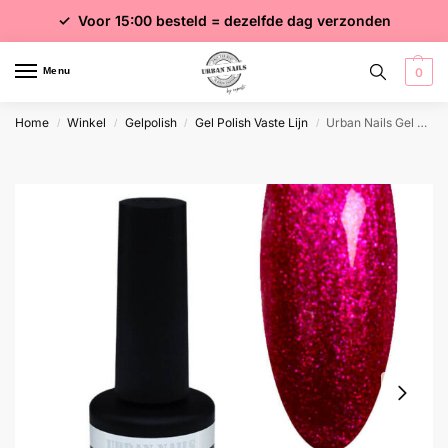
✓ Voor 15:00 besteld = dezelfde dag verzonden
✓ Gratis verzending vanaf €75 excl. btw
✓ Meer dan 4000 producten
Menu
0
Home
Winkel
Gelpolish
Gel Polish Vaste Lijn
Urban Nails Gel Polish GP141 Fuchsia Glitter
/
/
/
/