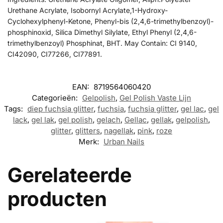
Urethane Acrylate, Isobornyl Acrylate,1-Hydroxy-
Cyclohexylphenyl-Ketone, Phenyl-bis (2,4,6-trimethylbenzoyl)-
phosphinoxid, Silica Dimethyl Silylate, Ethyl Phenyl (2,4,6-
trimethylbenzoyl) Phosphinat, BHT. May Contain: CI 9140,
CI42090, CI77266, CI77891.
EAN:
8719564060420
Categorieën:
Gelpolish
,
Gel Polish Vaste Lijn
Tags:
diep fuchsia glitter
,
fuchsia
,
fuchsia glitter
,
gel lac
,
gel
lack
,
gel lak
,
gel polish
,
gelach
,
Gellac
,
gellak
,
gelpolish
,
glitter
,
glitters
,
nagellak
,
pink
,
roze
Merk:
Urban Nails
Gerelateerde
producten