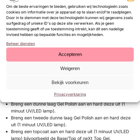
Om de beste ervaringen te bieden, gebruiken wij technologieën zoals
Gel Polish aanbrengen op natuurlijke nagels:
cookies om informatie over je apparaat op te slaan en/of te raadplegen.
Door in te stemmen met deze technologieën kunnen wij gegevens zoals
Duw de nagelriemen naar achter met de cuticle pusher en
surfgedrag of unieke ID's op deze site verwerken. Als je geen
verwijder de overgebleven dode huidcellen van de
toestemming geeft of uw toestemming intrekt, kan dit een nadelige
invloed hebben op bepaalde functies en mogelijkheden.
nagelplaat met de cuticle clean flame bit.
Verwijder de glans van de natuurlijke nagels met een buffer
Beheer diensten
of zachte 180 grit vijl.
Accepteren
Dehydrateer de natuurlijke nagels met
Magic Prep
.
Breng de
Ultrabond
(primer) aan.
Weigeren
Breng een dunne laag base coat aan en hard deze uit (30
sec UV/LED lamp) bijvoorbeeld Rubber Base, Structure Gel,
Bekijk voorkeuren
Superbond Base of de Base & Top.
Optioneel kun je een kleine bolling bouwen met Rubber Base
Privacyverklaring
of Structure Gel en deze uitharden (1 minuut UV/LED lamp).
Breng een dunne laag Gel Polish aan en hard deze uit (1
minuut UV/LED lamp).
Breng een tweede dunne laag Gel Polish aan en hard deze
uit (1 minuut UV/LED lamp).
Breng een topcoat aan en hard deze uit (1 minuut UV/LED
lamp) bijvoorbeeld de Base/Top of neXt Top Gel.