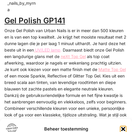
_nails_by_myrn
a
Gel Polish GP141
Onze Gel Polish van Urban Nails is er in meer dan 500 kleuren
en is van een top kwaliteit. Je krijgt het mooiste resultaat met 2
dunne lagen die je per laag 1 minuut uithardt. Je hard deze het
beste uit in een
UV/LED lamp
.
Daarnaast biedt onze Gel Polish
een langdurige glans met de
neXt Top Gel
als top coat
afwerking, waardoor je nagels er wekenlang prachtig uitzien.
Je kunt ook kiezen voor een matte finish met de
Matte Top Gel
of een mooie Sparkle, Reflective of Glitter Top Gel. Kies uit een
breed scala aan tinten, van levendige roodtinten en diepe
blauwen tot zachte pastels en elegante neutrale kleuren.
Dankzij de gebruiksvriendelijke formule en het fijne kwastje is
het aanbrengen eenvoudig en vlekkeloos, zelfs voor beginners.
Combineer verschillende kleuren voor een unieke, persoonlijke
look of ga voor een klassieke, tijdloze uitstraling. Wat je stijl ook
is, met Gel Polish van Urban Nails ben je verzekerd van
professionele Gel Nagels.
Beheer toestemming