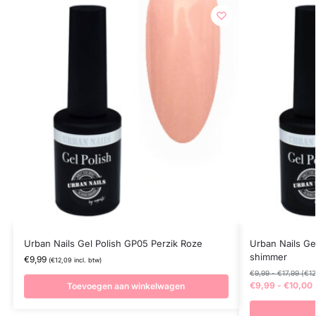
Urban Nails Gel Polish GP05 Perzik Roze
Urban Nails Gel
shimmer
€
9,99
(
€
12,09
incl. btw)
€
9,99
-
€
17,99
(
€
12
€
9,99
-
€
10,00
Toevoegen aan winkelwagen