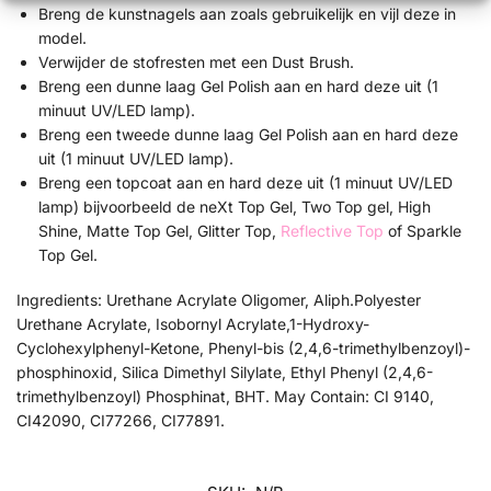
Breng de kunstnagels aan zoals gebruikelijk en vijl deze in
model.
Verwijder de stofresten met een Dust Brush.
Breng een dunne laag Gel Polish aan en hard deze uit (1
minuut UV/LED lamp).
Breng een tweede dunne laag Gel Polish aan en hard deze
uit (1 minuut UV/LED lamp).
Breng een topcoat aan en hard deze uit (1 minuut UV/LED
lamp) bijvoorbeeld de neXt Top Gel, Two Top gel, High
Shine, Matte Top Gel, Glitter Top,
Reflective Top
of Sparkle
Top Gel.
Ingredients: Urethane Acrylate Oligomer, Aliph.Polyester
Urethane Acrylate, Isobornyl Acrylate,1-Hydroxy-
Cyclohexylphenyl-Ketone, Phenyl-bis (2,4,6-trimethylbenzoyl)-
phosphinoxid, Silica Dimethyl Silylate, Ethyl Phenyl (2,4,6-
trimethylbenzoyl) Phosphinat, BHT. May Contain: CI 9140,
CI42090, CI77266, CI77891.