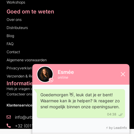
Workshops
Goed om te weten
Over ons
Distributeurs
Blog
FAQ
Contact
Algemene voorwaarden
Privacyverklaring
Verzenden & Retourneren
Informatie
Heb je vragen over ons bedrijf, onze producten of iets anders?
Contacteer ons en wij helpen je graag verder.
Klantenservice: 10:00 tot 16:00 op weekdagen
info@urbannails.be
+32 (0)11 81 14 05