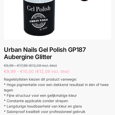
Urban Nails Gel Polish GP187
Aubergine Glitter
€
9,99
-
€
17,99
(
€
12,09
incl. btw)
€
9,99
-
€
10,00
(
€
12,09
incl. btw)
Nagelstylisten kiezen dit product vanwege:
* Hoge pigmentatie voor een dekkend resultaat in één of twee
lagen
* Fijne structuur voor een gelijkmatige kleur
* Constante applicatie zonder strepen
* Langdurige houdbaarheid van kleur en glans
* Salonproof kwaliteit voor professioneel gebruik