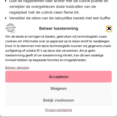
Duw de nagelriemen naar achter met de cuticle pusher en
verwijder de overgebleven dode huidcellen van de
nagelplaat met de cuticle clean flame bit.
Verwijder de glans van de natuurlijke nagels met een buffer
of zachte 180 grit vijl.
Beheer toestemming
Dehydrateer de natuurlijke nagels met
Magic Prep
.
Breng de
Ultrabond
(primer) aan.
Om de beste ervaringen te bieden, gebruiken wij technologieën zoals
Breng een dunne laag base coat aan en hard deze uit (30
cookies om informatie over je apparaat op te slaan en/of te raadplegen.
Door in te stemmen met deze technologieën kunnen wij gegevens zoals
sec UV/LED lamp) bijvoorbeeld Rubber Base, Structure Gel,
surfgedrag of unieke ID's op deze site verwerken. Als je geen
Superbond Base of de Base & Top.
toestemming geeft of uw toestemming intrekt, kan dit een nadelige
Optioneel kun je een kleine bolling bouwen met Rubber Base
invloed hebben op bepaalde functies en mogelijkheden.
of Structure Gel en deze uitharden (1 minuut UV/LED lamp).
Beheer diensten
Breng een dunne laag Gel Polish aan en hard deze uit (1
minuut UV/LED lamp).
Accepteren
Breng een tweede dunne laag Gel Polish aan en hard deze
uit (1 minuut UV/LED lamp).
Weigeren
Breng een topcoat aan en hard deze uit (1 minuut UV/LED
lamp) bijvoorbeeld de Base/Top of neXt Top Gel.
Bekijk voorkeuren
Gel Polish aanbrengen op kunstnagels:
Privacyverklaring