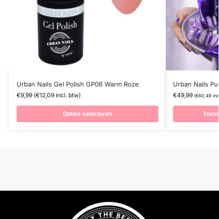
Urban Nails Gel Polish GP06 Warm Roze
Urban Nails Pu
€
9,99
(
€
12,09
incl. btw)
€
49,99
(
€
60,49
inc
Opties selecteren
Toev