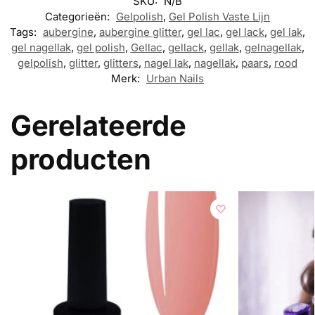
SKU:
N/B
Categorieën:
Gelpolish
,
Gel Polish Vaste Lijn
Tags:
aubergine
,
aubergine glitter
,
gel lac
,
gel lack
,
gel lak
,
gel nagellak
,
gel polish
,
Gellac
,
gellack
,
gellak
,
gelnagellak
,
gelpolish
,
glitter
,
glitters
,
nagel lak
,
nagellak
,
paars
,
rood
Merk:
Urban Nails
Gerelateerde
producten