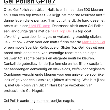
Gel Polish GP187
Onze Gel Polish van Urban Nails is er in meer dan 500 kleuren
en is van een top kwaliteit. Je krijgt het mooiste resultaat met 2
dunne lagen die je per laag 1 minuut uithardt. Je hard deze het
beste uit in een
UV/LED lamp
.
Daarnaast biedt onze Gel Polish
een langdurige glans met de
neXt Top Gel
als top coat
afwerking, waardoor je nagels er wekenlang prachtig uitzien.
Je kunt ook kiezen voor een matte finish met de
Matte Top Gel
of een mooie Sparkle, Reflective of Glitter Top Gel. Kies uit een
breed scala aan tinten, van levendige roodtinten en diepe
blauwen tot zachte pastels en elegante neutrale kleuren.
Dankzij de gebruiksvriendelijke formule en het fijne kwastje is
het aanbrengen eenvoudig en vlekkeloos, zelfs voor beginners.
Combineer verschillende kleuren voor een unieke, persoonlijke
look of ga voor een klassieke, tijdloze uitstraling. Wat je stijl ook
is, met Gel Polish van Urban Nails ben je verzekerd van
professionele Gel Nagels.
Gel Polish aanbrengen op natuurlijke nagels: