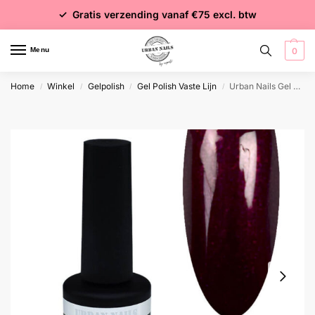
✓ Voor 15:00 besteld = dezelfde dag verzonden
✓ Gratis verzending vanaf €75 excl. btw
✓ Meer dan 4000 producten
Menu
0
Home
Winkel
Gelpolish
Gel Polish Vaste Lijn
Urban Nails Gel Polish GP187 Aubergine Glitter
/
/
/
/