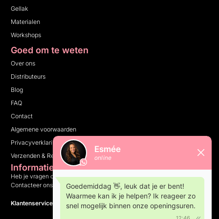
Gellak
Materialen
Workshops
Goed om te weten
Over ons
Distributeurs
Blog
FAQ
Contact
Algemene voorwaarden
Privacyverklaring
Verzenden & Retourneren
Informatie
Heb je vragen over ons bedrijf, onze producten of iets anders?
Contacteer ons en wij helpen je graag verder.
Klantenservice: 10:00 tot 16:00 op weekdagen