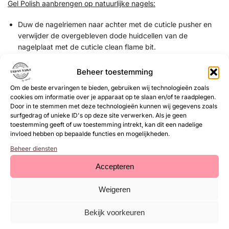
Gel Polish aanbrengen op natuurlijke nagels:
Duw de nagelriemen naar achter met de cuticle pusher en
verwijder de overgebleven dode huidcellen van de
nagelplaat met de cuticle clean flame bit.
Verwijder de glans van de natuurlijke nagels met een buffer
of zachte 180 grit vijl.
Beheer toestemming
Dehydrateer de natuurlijke nagels met
Magic Prep
.
Om de beste ervaringen te bieden, gebruiken wij technologieën zoals
Breng de
Ultrabond
(primer) aan.
cookies om informatie over je apparaat op te slaan en/of te raadplegen.
Breng een dunne laag base coat aan en hard deze uit (30
Door in te stemmen met deze technologieën kunnen wij gegevens zoals
sec UV/LED lamp) bijvoorbeeld Rubber Base, Structure Gel,
surfgedrag of unieke ID's op deze site verwerken. Als je geen
toestemming geeft of uw toestemming intrekt, kan dit een nadelige
Superbond Base of de Base & Top.
invloed hebben op bepaalde functies en mogelijkheden.
Optioneel kun je een kleine bolling bouwen met Rubber Base
of Structure Gel en deze uitharden (1 minuut UV/LED lamp).
Beheer diensten
Breng een dunne laag Gel Polish aan en hard deze uit (1
Accepteren
minuut UV/LED lamp).
Breng een tweede dunne laag Gel Polish aan en hard deze
Weigeren
uit (1 minuut UV/LED lamp).
Breng een topcoat aan en hard deze uit (1 minuut UV/LED
Bekijk voorkeuren
lamp) bijvoorbeeld de Base/Top of neXt Top Gel.