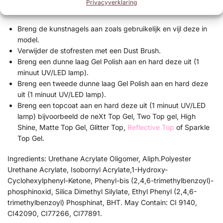
Privacyverklaring
Gel Polish aanbrengen op kunstnagels:
Breng de kunstnagels aan zoals gebruikelijk en vijl deze in
model.
Verwijder de stofresten met een Dust Brush.
Breng een dunne laag Gel Polish aan en hard deze uit (1
minuut UV/LED lamp).
Breng een tweede dunne laag Gel Polish aan en hard deze
uit (1 minuut UV/LED lamp).
Breng een topcoat aan en hard deze uit (1 minuut UV/LED
lamp) bijvoorbeeld de neXt Top Gel, Two Top gel, High
Shine, Matte Top Gel, Glitter Top,
Reflective Top
of Sparkle
Top Gel.
Ingredients: Urethane Acrylate Oligomer, Aliph.Polyester
Urethane Acrylate, Isobornyl Acrylate,1-Hydroxy-
Cyclohexylphenyl-Ketone, Phenyl-bis (2,4,6-trimethylbenzoyl)-
phosphinoxid, Silica Dimethyl Silylate, Ethyl Phenyl (2,4,6-
trimethylbenzoyl) Phosphinat, BHT. May Contain: CI 9140,
CI42090, CI77266, CI77891.