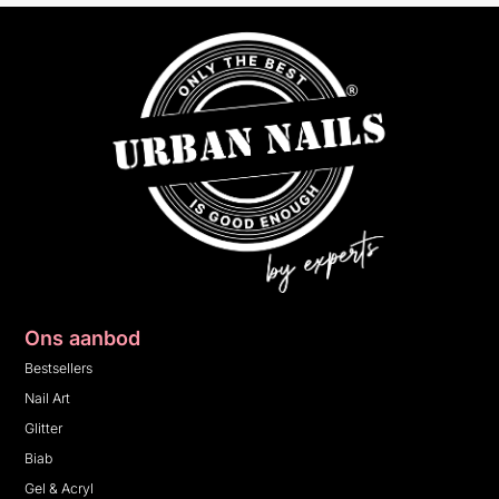
Ons aanbod
Bestsellers
Nail Art
Glitter
Biab
Gel & Acryl