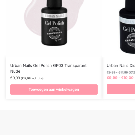
Urban Nails Gel Polish GP03 Transparant
Urban Nails Di
Nude
€
9,99
-
€
17,99
(
€
12
€
9,99
-
€
10,00
€
9,99
(
€
12,09
incl. btw)
Toevoegen aan winkelwagen