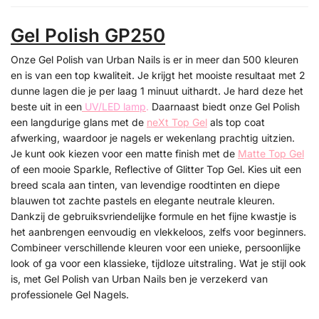
Gel Polish GP250
Onze Gel Polish van Urban Nails is er in meer dan 500 kleuren
en is van een top kwaliteit. Je krijgt het mooiste resultaat met 2
dunne lagen die je per laag 1 minuut uithardt. Je hard deze het
beste uit in een
UV/LED lamp
.
Daarnaast biedt onze Gel Polish
een langdurige glans met de
neXt Top Gel
als top coat
afwerking, waardoor je nagels er wekenlang prachtig uitzien.
Je kunt ook kiezen voor een matte finish met de
Matte Top Gel
of een mooie Sparkle, Reflective of Glitter Top Gel. Kies uit een
breed scala aan tinten, van levendige roodtinten en diepe
blauwen tot zachte pastels en elegante neutrale kleuren.
Dankzij de gebruiksvriendelijke formule en het fijne kwastje is
het aanbrengen eenvoudig en vlekkeloos, zelfs voor beginners.
Combineer verschillende kleuren voor een unieke, persoonlijke
look of ga voor een klassieke, tijdloze uitstraling. Wat je stijl ook
is, met Gel Polish van Urban Nails ben je verzekerd van
professionele Gel Nagels.