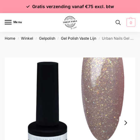
✓ Voor 15:00 besteld = dezelfde dag verzonden
✓ Gratis verzending vanaf €75 excl. btw
✓ Meer dan 4000 producten
Menu
0
Home
Winkel
Gelpolish
Gel Polish Vaste Lijn
Urban Nails Gel Polish GP250 Taupe Gold Glitter
/
/
/
/