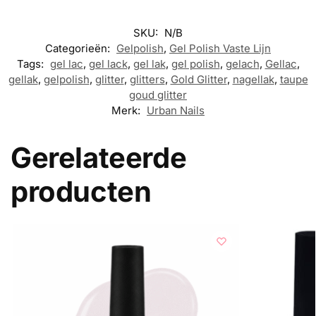
SKU:
N/B
Categorieën:
Gelpolish
,
Gel Polish Vaste Lijn
Tags:
gel lac
,
gel lack
,
gel lak
,
gel polish
,
gelach
,
Gellac
,
gellak
,
gelpolish
,
glitter
,
glitters
,
Gold Glitter
,
nagellak
,
taupe
goud glitter
Merk:
Urban Nails
Gerelateerde
producten