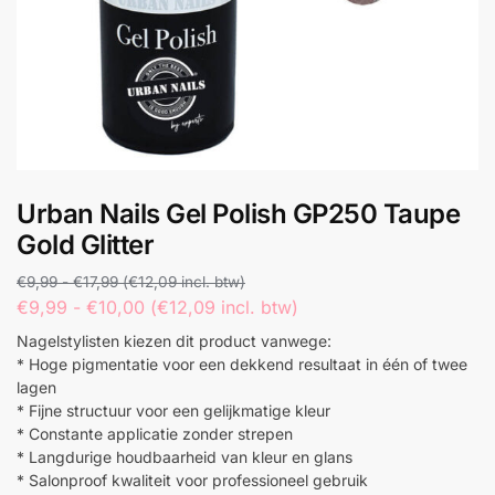
Urban Nails Gel Polish GP250 Taupe
Gold Glitter
€
9,99
-
€
17,99
(
€
12,09
incl. btw)
€
9,99
-
€
10,00
(
€
12,09
incl. btw)
Nagelstylisten kiezen dit product vanwege:
* Hoge pigmentatie voor een dekkend resultaat in één of twee
lagen
* Fijne structuur voor een gelijkmatige kleur
* Constante applicatie zonder strepen
* Langdurige houdbaarheid van kleur en glans
* Salonproof kwaliteit voor professioneel gebruik