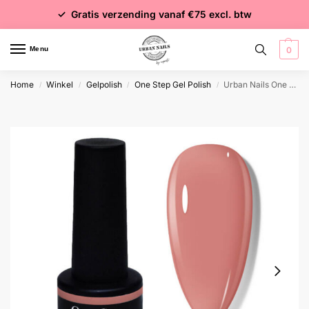
✓ Voor 15:00 besteld = dezelfde dag verzonden
✓ Gratis verzending vanaf €75 excl. btw
✓ Meer dan 4000 producten
Menu
0
Home
Winkel
Gelpolish
One Step Gel Polish
Urban Nails One Step Gel Polish OSGP23
/
/
/
/