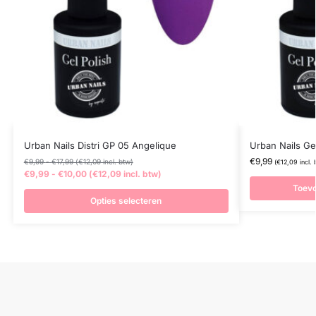
Urban Nails Distri GP 05 Angelique
Urban Nails Ge
€
9,99
€
9,99
-
€
17,99
(
€
12,09
incl. btw)
(
€
12,09
incl. 
€
9,99
-
€
10,00
(
€
12,09
incl. btw)
Toev
Opties selecteren