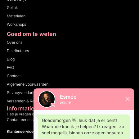
Gellak
Materialen
Workshops
Goed om te weten
Over ons
Distributeurs
Blog
FAQ
Contact
Algemene voorwaarden
Privacyverklaring
Verzenden & Retourneren
Informatie
Heb je vragen over ons bedrijf, onze producten of iets anders?
Contacteer ons en wij helpen je graag verder.
Klantenservice: 10:00 tot 16:00 op weekdagen