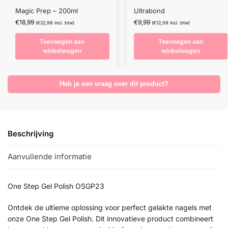
Magic Prep – 200ml
Ultrabond
€
18,99
€
9,99
(
€
22,98
incl. btw)
(
€
12,09
incl. btw)
Toevoegen aan
Toevoegen aan
winkelwagen
winkelwagen
Heb je een vraag over dit product?
Beschrijving
Aanvullende informatie
One Step Gel Polish OSGP23
Ontdek de ultieme oplossing voor perfect gelakte nagels met
onze One Step Gel Polish. Dit innovatieve product combineert