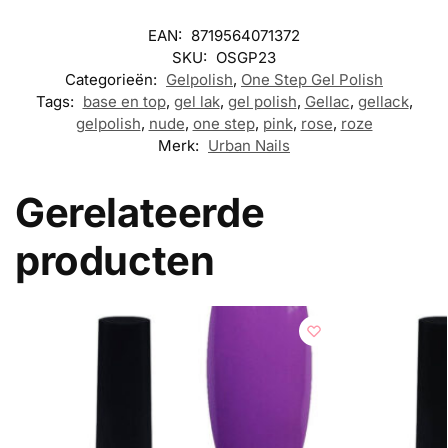
EAN:
8719564071372
SKU:
OSGP23
Categorieën:
Gelpolish
,
One Step Gel Polish
Tags:
base en top
,
gel lak
,
gel polish
,
Gellac
,
gellack
,
gelpolish
,
nude
,
one step
,
pink
,
rose
,
roze
Merk:
Urban Nails
Gerelateerde
producten