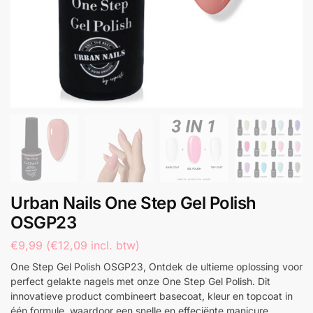
Urban Nails One Step Gel Polish
OSGP23
€
9,99
(
€
12,09
incl. btw)
One Step Gel Polish OSGP23, Ontdek de ultieme oplossing voor
perfect gelakte nagels met onze One Step Gel Polish. Dit
innovatieve product combineert basecoat, kleur en topcoat in
één formule, waardoor een snelle en effeciënte manicure