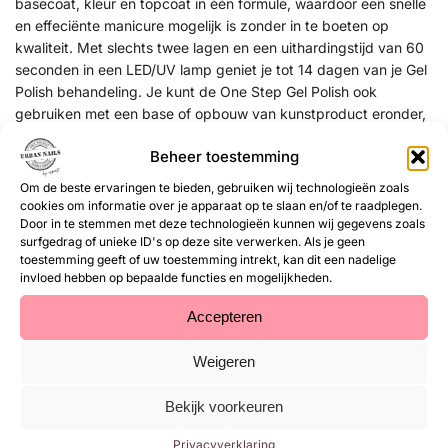
basecoat, kleur en topcoat in één formule, waardoor een snelle
en effeciënte manicure mogelijk is zonder in te boeten op
kwaliteit. Met slechts twee lagen en een uithardingstijd van 60
seconden in een LED/UV lamp geniet je tot 14 dagen van je Gel
Polish behandeling. Je kunt de One Step Gel Polish ook
gebruiken met een base of opbouw van kunstproduct eronder,
wat de draagtijd verlengt.
Beheer toestemming
Voordelen van One Step Gel Polish:
Om de beste ervaringen te bieden, gebruiken wij technologieën zoals
cookies om informatie over je apparaat op te slaan en/of te raadplegen.
Tijdbesparend: Geen Base- of topcoat nodig.
Door in te stemmen met deze technologieën kunnen wij gegevens zoals
Duurzaam: Langhoudende formule die niet afbladert of
surfgedrag of unieke ID's op deze site verwerken. Als je geen
toestemming geeft of uw toestemming intrekt, kan dit een nadelige
vervaagt.
invloed hebben op bepaalde functies en mogelijkheden.
Eenvoudige applicatie: Dankzij de goede dekking van de
Gel Polish breng je hem moeiteloos aan.
Accepteren
Afweekbaar
Weigeren
Hoe te gebruiken als Gel Polish behandeling:
Bekijk voorkeuren
PREP je nagels: voer een manicure uit, vijl de natuurlijke
nagel in vorm en maak de nagelplaat dof met een
groene
Privacyverklaring