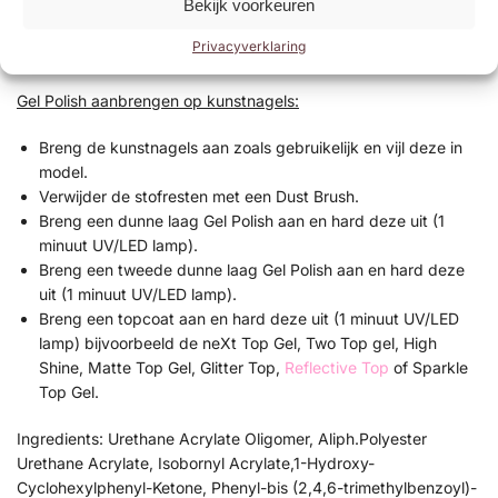
Bekijk voorkeuren
uit (1 minuut UV/LED lamp).
Breng een topcoat aan en hard deze uit (1 minuut UV/LED
Privacyverklaring
lamp) bijvoorbeeld de Base/Top of Next Topgel.
Gel Polish aanbrengen op kunstnagels:
Breng de kunstnagels aan zoals gebruikelijk en vijl deze in
model.
Verwijder de stofresten met een Dust Brush.
Breng een dunne laag Gel Polish aan en hard deze uit (1
minuut UV/LED lamp).
Breng een tweede dunne laag Gel Polish aan en hard deze
uit (1 minuut UV/LED lamp).
Breng een topcoat aan en hard deze uit (1 minuut UV/LED
lamp) bijvoorbeeld de neXt Top Gel, Two Top gel, High
Shine, Matte Top Gel, Glitter Top,
Reflective Top
of Sparkle
Top Gel.
Ingredients: Urethane Acrylate Oligomer, Aliph.Polyester
Urethane Acrylate, Isobornyl Acrylate,1-Hydroxy-
Cyclohexylphenyl-Ketone, Phenyl-bis (2,4,6-trimethylbenzoyl)-