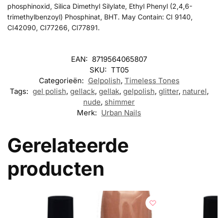
phosphinoxid, Silica Dimethyl Silylate, Ethyl Phenyl (2,4,6-
trimethylbenzoyl) Phosphinat, BHT. May Contain: CI 9140,
CI42090, CI77266, CI77891.
EAN:
8719564065807
SKU:
TT05
Categorieën:
Gelpolish
,
Timeless Tones
Tags:
gel polish
,
gellack
,
gellak
,
gelpolish
,
glitter
,
naturel
,
nude
,
shimmer
Merk:
Urban Nails
Gerelateerde
producten