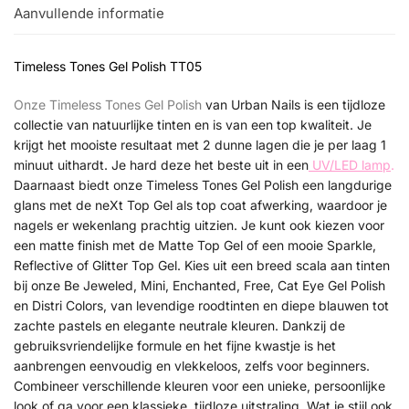
Aanvullende informatie
Timeless Tones Gel Polish TT05
Onze Timeless Tones Gel Polish
van Urban Nails is een tijdloze
collectie van natuurlijke tinten en is van een top kwaliteit. Je
krijgt het mooiste resultaat met 2 dunne lagen die je per laag 1
minuut uithardt. Je hard deze het beste uit in een
UV/LED lamp
.
Daarnaast biedt onze Timeless Tones Gel Polish een langdurige
glans met de neXt Top Gel als top coat afwerking, waardoor je
nagels er wekenlang prachtig uitzien. Je kunt ook kiezen voor
een matte finish met de Matte Top Gel of een mooie Sparkle,
Reflective of Glitter Top Gel. Kies uit een breed scala aan tinten
bij onze Be Jeweled, Mini, Enchanted, Free, Cat Eye Gel Polish
en Distri Colors, van levendige roodtinten en diepe blauwen tot
zachte pastels en elegante neutrale kleuren. Dankzij de
gebruiksvriendelijke formule en het fijne kwastje is het
aanbrengen eenvoudig en vlekkeloos, zelfs voor beginners.
Combineer verschillende kleuren voor een unieke, persoonlijke
look of ga voor een klassieke, tijdloze uitstraling. Wat je stijl ook