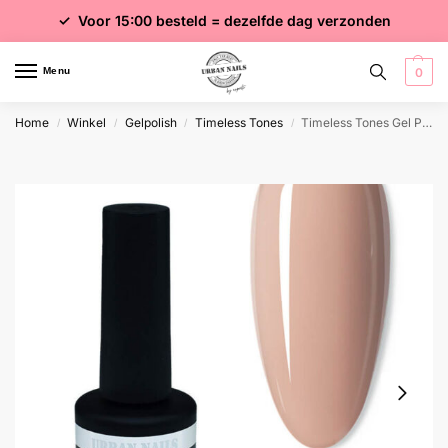
✓ Voor 15:00 besteld = dezelfde dag verzonden
✓ Gratis verzending vanaf €75 excl. btw
✓ Meer dan 4000 producten
Menu
0
Home
Winkel
Gelpolish
Timeless Tones
Timeless Tones Gel Polish TT05
/
/
/
/