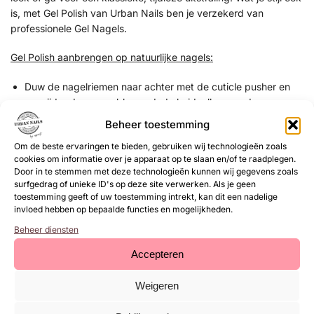
is, met Gel Polish van Urban Nails ben je verzekerd van
professionele Gel Nagels.
Gel Polish aanbrengen op natuurlijke nagels:
Duw de nagelriemen naar achter met de cuticle pusher en
verwijder de overgebleven dode huidcellen van de
nagelplaat met de cuticle clean flame bit.
Beheer toestemming
Verwijder de glans van de natuurlijke nagels met een buffer
Om de beste ervaringen te bieden, gebruiken wij technologieën zoals
of zachte 180 grit vijl.
cookies om informatie over je apparaat op te slaan en/of te raadplegen.
Dehydrateer de natuurlijke nagels met Magic Prep.
Door in te stemmen met deze technologieën kunnen wij gegevens zoals
Breng de Ultrabond (primer) aan.
surfgedrag of unieke ID's op deze site verwerken. Als je geen
Breng een dunne laag base coat aan en hard deze uit (30
toestemming geeft of uw toestemming intrekt, kan dit een nadelige
sec UV/LED lamp) bijvoorbeeld Rubber Base, Structure Gel,
invloed hebben op bepaalde functies en mogelijkheden.
Superbond Base of de Base & Top.
Beheer diensten
Optioneel kun je een kleine bolling bouwen met Rubber Base
Accepteren
of Structure Gel en deze uitharden (1 minuut UV/LED lamp).
Breng een dunne laag Gel Polish aan en hard deze uit (1
Weigeren
minuut UV/LED lamp).
Breng een tweede dunne laag gel polish aan en hard deze