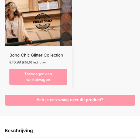
Boho Chic Glitter Collection
€
16,99
(
€
20,56
incl. btw)
Toevoegen aan
winkelwagen
Heb je een vraag over dit product?
Beschrijving