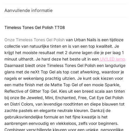
Aanvullende informatie
Timeless Tones Gel Polish TT08
Onze Timeless Tones Gel Polish
van Urban Nails is een tijdloze
collectie van natuurlijke tinten en is van een top kwaliteit. Je
krijgt het mooiste resultaat met 2 dunne lagen die je per laag 1
minuut uithardt. Je hard deze het beste uit in een
UV/LED lamp
.
Daarnaast biedt onze Timeless Tones Gel Polish een langdurige
glans met de neXt Top Gel als top coat afwerking, waardoor je
nagels er wekenlang prachtig uitzien. Je kunt ook kiezen voor
een matte finish met de Matte Top Gel of een mooie Sparkle,
Reflective of Glitter Top Gel. Kies uit een breed scala aan tinten
bij onze Be Jeweled, Mini, Enchanted, Free, Cat Eye Gel Polish
en Distri Colors, van levendige roodtinten en diepe blauwen tot
zachte pastels en elegante neutrale kleuren. Dankzij de
gebruiksvriendelijke formule en het fijne kwastje is het
aanbrengen eenvoudig en vlekkeloos, zelfs voor beginners.
Combineer verschillende kleuren voor een unieke, persoonlijke