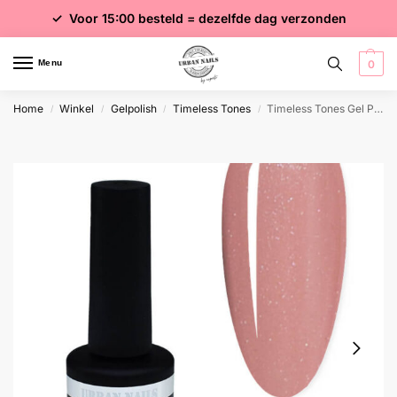
✓ Voor 15:00 besteld = dezelfde dag verzonden
✓ Gratis verzending vanaf €75 excl. btw
✓ Meer dan 4000 producten
Menu
0
Home
Winkel
Gelpolish
Timeless Tones
Timeless Tones Gel Polish TT08
/
/
/
/