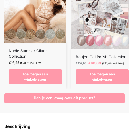
Nudie Summer Glitter
Collection
Boujee Gel Polish Collection
€
16,95
€
60,00
(
€
20,51
incl. btw)
€
107,95
(
€
72,60
incl. btw)
Toevoegen aan
Toevoegen aan
winkelwagen
winkelwagen
Heb je een vraag over dit product?
Beschrijving