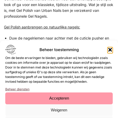
look of ga voor een klassieke, tijdloze uitstraling. Wat je stijl ook
is, met Gel Polish van Urban Nails ben je verzekerd van
professionele Gel Nagels.
Gel Polish aanbrengen op natuurlijke nagels:
Duw de nagelriemen naar achter met de cuticle pusher en
verwijder de overgebleven dode huidcellen van de
Beheer toestemming
nagelplaat met de cuticle clean flame bit.
Verwijder de glans van de natuurlijke nagels met een buffer
Om de beste ervaringen te bieden, gebruiken wij technologieën zoals
of zachte 180 grit vijl.
cookies om informatie over je apparaat op te slaan en/of te raadplegen.
Dehydrateer de natuurlijke nagels met Magic Prep.
Door in te stemmen met deze technologieën kunnen wij gegevens zoals
surfgedrag of unieke ID's op deze site verwerken. Als je geen
Breng de Ultrabond (primer) aan.
toestemming geeft of uw toestemming intrekt, kan dit een nadelige
Breng een dunne laag base coat aan en hard deze uit (30
invloed hebben op bepaalde functies en mogelijkheden.
sec UV/LED lamp) bijvoorbeeld Rubber Base, Structure Gel,
Beheer diensten
Superbond Base of de Base & Top.
Optioneel kun je een kleine bolling bouwen met Rubber Base
Accepteren
of Structure Gel en deze uitharden (1 minuut UV/LED lamp).
Breng een dunne laag Gel Polish aan en hard deze uit (1
Weigeren
minuut UV/LED lamp).