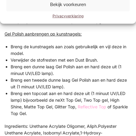
Breng een tweede dunne laag gel polish aan en hard deze
Bekijk voorkeuren
uit (1 minuut UV/LED lamp).
Breng een topcoat aan en hard deze uit (1 minuut UV/LED
Privacyverklaring
lamp) bijvoorbeeld de Base/Top of Next Topgel.
Gel Polish aanbrengen op kunstnagels:
Breng de kunstnagels aan zoals gebruikelijk en vijl deze in
model.
Verwijder de stofresten met een Dust Brush.
Breng een dunne laag Gel Polish aan en hard deze uit (1
minuut UV/LED lamp).
Breng een tweede dunne laag Gel Polish aan en hard deze
uit (1 minuut UV/LED lamp).
Breng een topcoat aan en hard deze uit (1 minuut UV/LED
lamp) bijvoorbeeld de neXt Top Gel, Two Top gel, High
Shine, Matte Top Gel, Glitter Top,
Reflective Top
of Sparkle
Top Gel.
Ingredients: Urethane Acrylate Oligomer, Aliph.Polyester
Urethane Acrylate, Isobornyl Acrylate,1-Hydroxy-