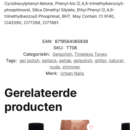
Cyclohexylphenyl-Ketone, Phenyl-bis (2,4,6-trimethylbenzoyl)-
phosphinoxid, Silica Dimethyl Silylate, Ethyl Phenyl (2,4,6-
trimethylbenzoyl) Phosphinat, BHT. May Contain: CI 9140,
CI42090, CI77266, CI77891.
EAN:
8719564065838
SKU:
TT08
Categorieën:
Gelpolish
,
Timeless Tones
Tags:
gel polish
,
gellack
,
gellak
,
gelpolish
,
glitter
,
naturel
,
nude
,
shimmer
Merk:
Urban Nails
Gerelateerde
producten