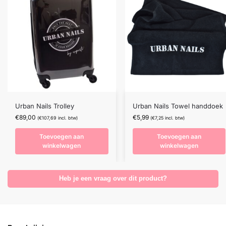
Urban Nails Trolley
Urban Nails Towel handdoek
€
89,00
€
5,99
(
€
107,69
incl. btw)
(
€
7,25
incl. btw)
Toevoegen aan
Toevoegen aan
winkelwagen
winkelwagen
Heb je een vraag over dit product?