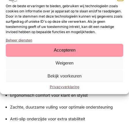
bekleding
perfect aansluit bij de elegante Urban Nails-
Om de beste ervaringen te bieden, gebruiken wij technologieën zoals
cookies om informatie over je apparaat op te slaan en/of te raadplegen.
uitstraling. Dankzij het
strakke design
en de
anti-slip
Door in te stemmen met deze technologieën kunnen wij gegevens zoals
onderzijde
blijft het kussen stevig op zijn plaats – zelfs tijdens
surfgedrag of unieke ID's op deze site verwerken. Als je geen
langere sessies.
toestemming geeft of uw toestemming intrekt, kan dit een nadelige
invloed hebben op bepaalde functies en mogelijkheden.
Het armkussen is eenvoudig te reinigen en past op vrijwel elke
Beheer diensten
werktafel of nageltafel. Combineer het met de Urban Nails
handdoek
of
elbow pad
voor een professionele, uniforme look
Accepteren
in je salon.
Weigeren
Voordelen
Bekijk voorkeuren
Luxe, professionele uitstraling in diepzwart design
Privacyverklaring
Ergonomisch comfort voor klant én stylist
Zachte, duurzame vulling voor optimale ondersteuning
Anti-slip onderzijde voor extra stabiliteit