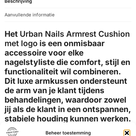
Beschrijving
Aanvullende informatie
Het
Urban Nails Armrest Cushion
met logo
is een onmisbaar
accessoire voor elke
nagelstyliste die comfort, stijl en
functionaliteit wil combineren.
Dit luxe armkussen ondersteunt
de arm van je klant tijdens
behandelingen, waardoor zowel
jij als de klant in een ontspannen,
stabiele houding kunnen werken.
De
stevige, zachte vulling
voorkomt vermoeidheid en biedt
Beheer toestemming
een comfortabele rustpositie, terwijl de
hoogwaardige zwarte