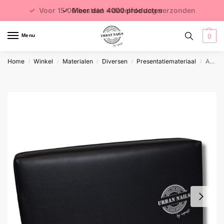
✓ Voor 15:00 besteld = dezelfde dag verzonden
✓ Gratis verzending vanaf €75 excl. btw
✓ Meer dan 4000 producten
Menu
0
Home
Winkel
Materialen
Diversen
Presentatiemateriaal
Armrest Cushion
/
/
/
/
/