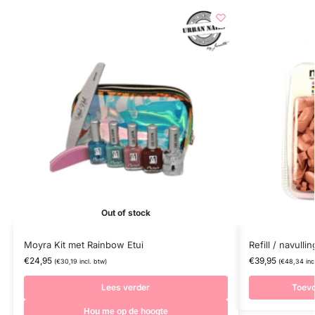
Out of stock
Moyra Kit met Rainbow Etui
Refill / navulli
€
24,95
€
39,95
(
€
30,19
incl. btw)
(
€
48,34
inc
Lees verder
Toev
Hou me op de hoogte