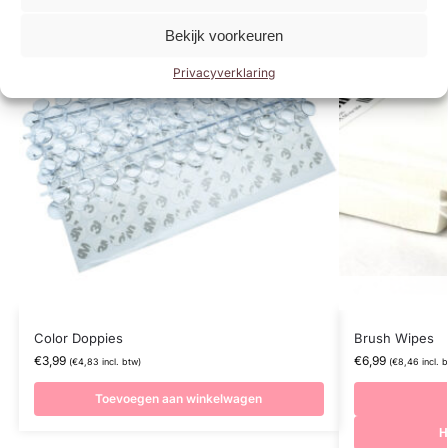
Bekijk voorkeuren
Privacyverklaring
Color Doppies
Brush Wipes
€
3,99
€
6,99
(
€
4,83
incl. btw)
(
€
8,46
incl. 
Toevoegen aan winkelwagen
H