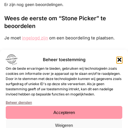
Er zijn nog geen beoordelingen.
Wees de eerste om “Stone Picker” te
beoordelen
Je moet
ingelogd zijn
om een beoordeling te plaatsen.
Beheer toestemming
EAN:
8719564056324
SKU:
68002480
Om de beste ervaringen te bieden, gebruiken wij technologieën zoals
Categorie:
Diversen
cookies om informatie over je apparaat op te slaan en/of te raadplegen.
Door in te stemmen met deze technologieën kunnen wij gegevens zoals
Merk:
Urban Nails
surfgedrag of unieke ID's op deze site verwerken. Als je geen
toestemming geeft of uw toestemming intrekt, kan dit een nadelige
Gerelateerde
invloed hebben op bepaalde functies en mogelijkheden.
Beheer diensten
producten
Accepteren
Weigeren