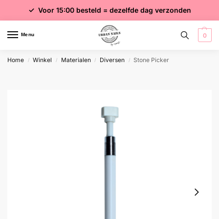
✓ Voor 15:00 besteld = dezelfde dag verzonden
✓ Gratis verzending vanaf €75 excl. btw
✓ Meer dan 4000 producten
Menu
0
Home
Winkel
Materialen
Diversen
Stone Picker
/
/
/
/